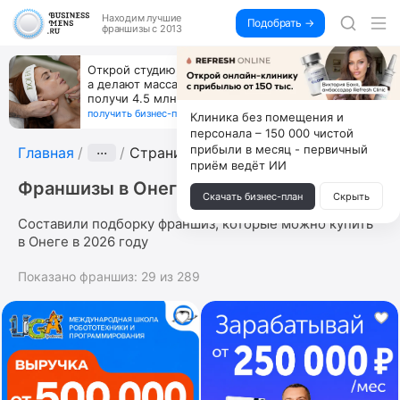
Находим
лучшие
Подобрать →
франшизы с 2013
Открой студию, где не колют и не режут,
а делают массаж лица руками и в первый же год
получи 4.5 млн
получить бизнес-план ↓
Клиника без помещения и
персонала – 150 000 чистой
прибыли в месяц - первичный
Главная
···
Страница 7
приём ведёт ИИ
Франшизы в Онеге
Скачать бизнес-план
Скрыть
Составили подборку франшиз, которые можно купить
в Онеге в 2026 году
Показано франшиз:
29
из
289