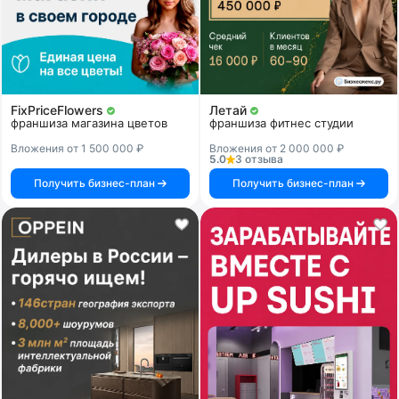
FixPriceFlowers
Летай
франшиза магазина цветов
франшиза фитнес студии
Вложения от 1 500 000 ₽
Вложения от 2 000 000 ₽
5.0
3 отзыва
Получить бизнес-план
Получить бизнес-план