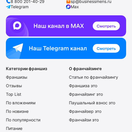
8 800 201-40-29
sp@businessmens.ru
Telegram
Max
Категории франшиз
О франчайзинге
Франшизы
Статьи по франчайзингу
Отзывы
Франшиза это
Top List
Франчайзинг это
По вложениям
Паушальный взнос это
По новизне
Франчайзер это
По популярности
Франчайзи это
Питание