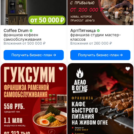
Coffee Drum
АртПятница
франшиза кофеен
франшиза студии мастер-
самообслуживания
классов
Вложения от 500 000 ₽
Вложения от 260 000 ₽
Получить бизнес-план
Получить бизнес-план