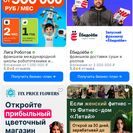
Лига Роботов
Ёбидоёби
франшиза международной
франшиза доставки суши и
школы робототехники и
роллов
Вложения от 1 050 000 ₽
Вложения от 3 000 000 ₽
программирования
5.0
8 отзывов
5.0
4 отзыва
Получить бизнес-план
Получить бизнес-план