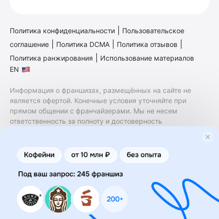
|
Политика конфиденциальности
Пользовательское
|
|
|
соглашение
Политика DCMA
Политика отзывов
|
Политика ранжирования
Использование материалов
EN
Информация о франшизах, размещённых на сайте не
является офертой. Конечные условия уточняйте при
прямом общении с франчайзерами. Мы не несем
ответственность за полноту и достоверность
содержащейся в них информации. Сайт не принадлежит
финансовой организации и на нем не оказываются
финансовые услуги. Заключение договоров
коммерческой концессии (франчайзинга) осуществляется
правообладателями/их представителями. Бизнесменс.ру
не является посредником или представителем
правообладателя и не несет ответственность за условия
предоставления франшизы и действия лиц,
осуществленные на основании информации, имеющейся