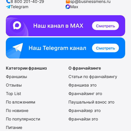
8 800 201-40-29
sp@businessmens.ru
Telegram
Max
Категории франшиз
О франчайзинге
Франшизы
Статьи по франчайзингу
Отзывы
Франшиза это
Top List
Франчайзинг это
По вложениям
Паушальный взнос это
По новизне
Франчайзер это
По популярности
Франчайзи это
Питание