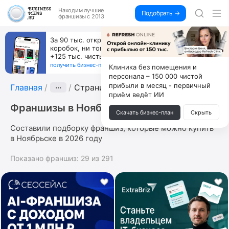
Находим
лучшие
Подобрать →
франшизы с 2013
За 90 тыс. открой магазин на Авито, дома ни
коробок, ни товара, ни склада, зато каждый месяц
+125 тыс. чистыми
получить бизнес-план ↓
Клиника без помещения и
персонала – 150 000 чистой
прибыли в месяц - первичный
Главная
···
Страница 2
приём ведёт ИИ
Франшизы в Ноябрьске
Скачать бизнес-план
Скрыть
Составили подборку франшиз, которые можно купить
в Ноябрьске в 2026 году
Показано франшиз:
29
из
291