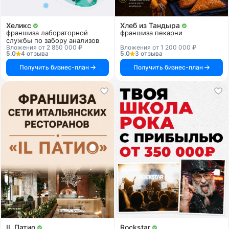
Хеликс
Хлеб из Тандыра
франшиза лабораторной
франшиза пекарни
службы по забору анализов
Вложения от 2 850 000 ₽
Вложения от 1 200 000 ₽
5.0
4 отзыва
5.0
3 отзыва
Получить бизнес-план
Получить бизнес-план
IL Патио
Rockstar