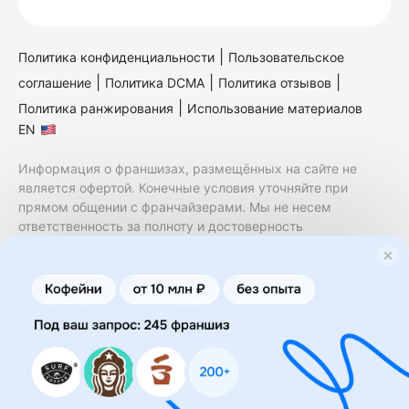
|
Политика конфиденциальности
Пользовательское
|
|
|
соглашение
Политика DCMA
Политика отзывов
|
Политика ранжирования
Использование материалов
EN
Информация о франшизах, размещённых на сайте не
является офертой. Конечные условия уточняйте при
прямом общении с франчайзерами. Мы не несем
ответственность за полноту и достоверность
содержащейся в них информации. Сайт не принадлежит
финансовой организации и на нем не оказываются
финансовые услуги. Заключение договоров
коммерческой концессии (франчайзинга) осуществляется
правообладателями/их представителями. Бизнесменс.ру
не является посредником или представителем
правообладателя и не несет ответственность за условия
предоставления франшизы и действия лиц,
осуществленные на основании информации, имеющейся