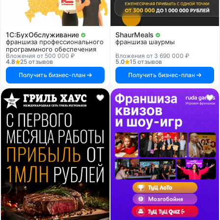
1C:БухОбслуживание
ShaurMeals
франшиза профессионального
франшиза шаурмы
программного обеспечения
Вложения от 500 000 ₽
Вложения от 3 690 000 ₽
4.8
25 отзывов
5.0
15 отзывов
Получить бизнес-план
Получить бизнес-план