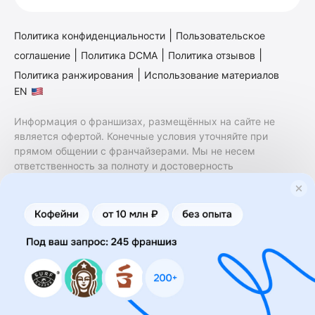
|
Политика конфиденциальности
Пользовательское
|
|
|
соглашение
Политика DCMA
Политика отзывов
|
Политика ранжирования
Использование материалов
EN
Информация о франшизах, размещённых на сайте не
является офертой. Конечные условия уточняйте при
прямом общении с франчайзерами. Мы не несем
ответственность за полноту и достоверность
содержащейся в них информации. Сайт не принадлежит
финансовой организации и на нем не оказываются
финансовые услуги. Заключение договоров
коммерческой концессии (франчайзинга) осуществляется
правообладателями/их представителями. Бизнесменс.ру
не является посредником или представителем
правообладателя и не несет ответственность за условия
предоставления франшизы и действия лиц,
осуществленные на основании информации, имеющейся
на сайте или полученной через него. За достоверность