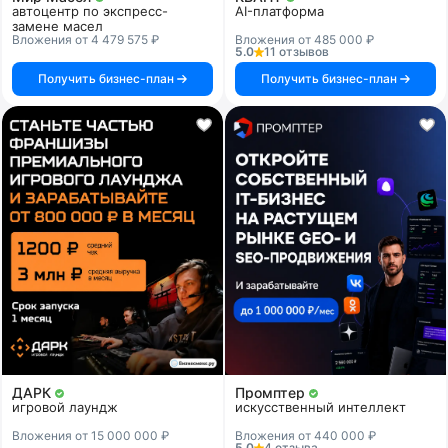
автоцентр по экспресс-
AI-платформа
замене масел
Вложения от 4 479 575 ₽
Вложения от 485 000 ₽
5.0
11 отзывов
Получить бизнес-план
Получить бизнес-план
ДАРК
Промптер
игровой лаундж
искусственный интеллект
Вложения от 15 000 000 ₽
Вложения от 440 000 ₽
5.0
4 отзыва