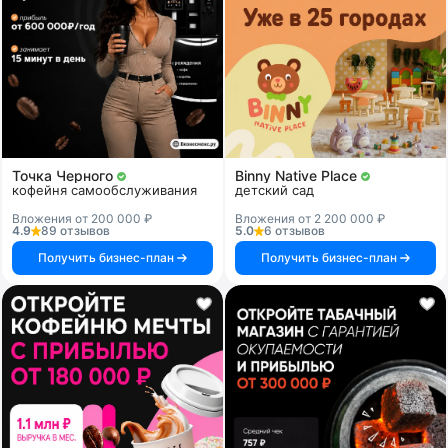
Точка Черного
Binny Native Place
кофейня самообслуживания
детский сад
Вложения от 200 000 ₽
Вложения от 2 200 000 ₽
4.9
89 отзывов
5.0
6 отзывов
Получить бизнес-план
Получить бизнес-план