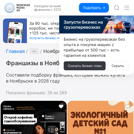
Находим
лучшие
Подобрать →
франшизы с 2013
Пока все учатся пользоваться ИИ, вы можете
зарабатывать на их обучении по 500 тыс. каждый
месяц
получить бизнес-план ↓
Бизнес на грузоперевозках без
опыта и покупки машин с
прибылью от 500 тыс – есть
Главная
···
Ноябрьск
гарантия на клиентов
Франшизы в Ноябрьске
Скачать бизнес-план
Скрыть
Составили подборку франшиз, которые можно купить
в Ноябрьске в 2026 году
Показано франшиз:
29
из
289