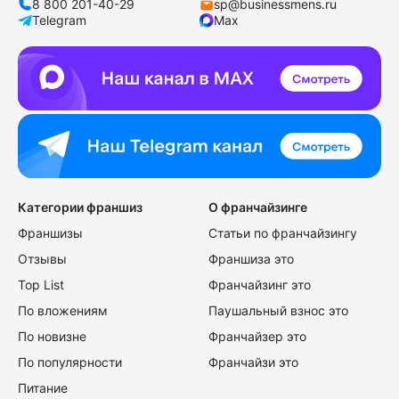
8 800 201-40-29
sp@businessmens.ru
Telegram
Max
Категории франшиз
О франчайзинге
Франшизы
Статьи по франчайзингу
Отзывы
Франшиза это
Top List
Франчайзинг это
По вложениям
Паушальный взнос это
По новизне
Франчайзер это
По популярности
Франчайзи это
Питание