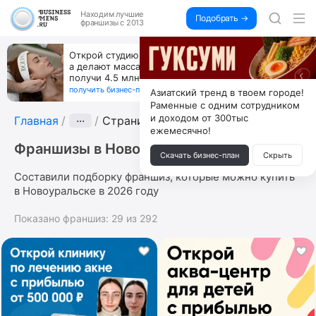
Находим
лучшие
Подобрать →
франшизы с 2013
Открой студию, где не колют и не режут,
а делают массаж лица руками и в первый же год
получи 4.5 млн
получить бизнес-план ↓
Азиатский тренд в твоем городе!
Раменные с одним сотрудником
и доходом от 300тыс
Главная
···
Страница 7
ежемесячно!
Франшизы в Новоуральске
Скачать бизнес-план
Скрыть
Составили подборку франшиз, которые можно купить
в Новоуральске в 2026 году
Показано франшиз:
29
из
292