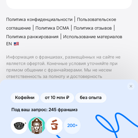
|
Политика конфиденциальности
Пользовательское
|
|
|
соглашение
Политика DCMA
Политика отзывов
|
Политика ранжирования
Использование материалов
EN
Информация о франшизах, размещённых на сайте не
является офертой. Конечные условия уточняйте при
прямом общении с франчайзерами. Мы не несем
ответственность за полноту и достоверность
содержащейся в них информации. Сайт не принадлежит
финансовой организации и на нем не оказываются
финансовые услуги. Заключение договоров
коммерческой концессии (франчайзинга) осуществляется
правообладателями/их представителями. Бизнесменс.ру
не является посредником или представителем
правообладателя и не несет ответственность за условия
предоставления франшизы и действия лиц,
осуществленные на основании информации, имеющейся