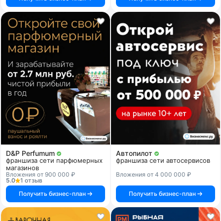
D&P Perfumum
Автопилот
франшиза сети парфюмерных
франшиза сети автосервисов
магазинов
Вложения от 900 000 ₽
Вложения от 4 000 000 ₽
5.0
1 отзыв
Получить бизнес-план
Получить бизнес-план