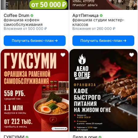
Coffee Drum
АртПятница
франшиза кофеен
франшиза студии мастер-
самообслуживания
классов
Вложения от 500 000 ₽
Вложения от 260 000 ₽
Получить бизнес-план
Получить бизнес-план
ГУКСУМИ
Дело в огне