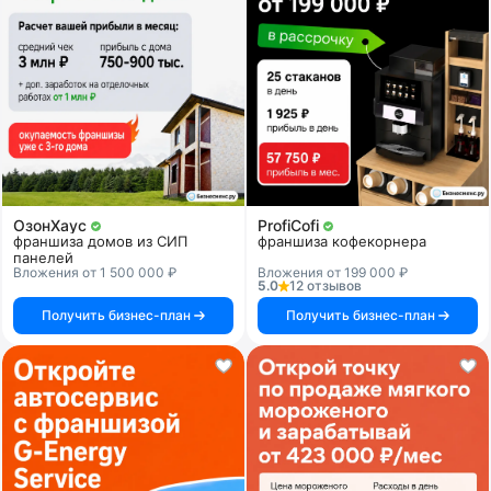
ОзонХаус
ProfiCofi
франшиза домов из СИП
франшиза кофекорнера
панелей
Вложения от 1 500 000 ₽
Вложения от 199 000 ₽
5.0
12 отзывов
Получить бизнес-план
Получить бизнес-план