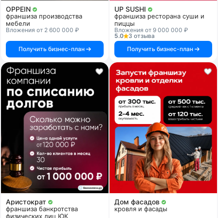
OPPEIN
UP SUSHI
франшиза производства
франшиза ресторана суши и
мебели
пиццы
Вложения от 2 600 000 ₽
Вложения от 9 000 000 ₽
5.0
3 отзыва
Получить бизнес-план
Получить бизнес-план
Аристократ
Дом фасадов
франшиза банкротства
кровля и фасады
физических лиц ЮК