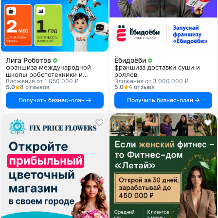
Лига Роботов
Ёбидоёби
франшиза международной
франшиза доставки суши и
школы робототехники и
роллов
Вложения от 1 050 000 ₽
Вложения от 3 000 000 ₽
программирования
5.0
8 отзывов
5.0
4 отзыва
Получить бизнес-план
Получить бизнес-план