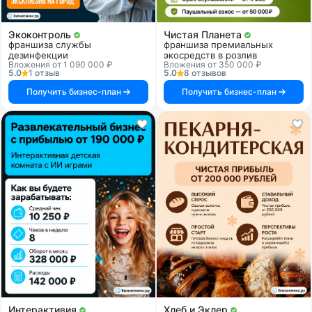
Экоконтроль
Чистая Планета
франшиза службы
франшиза премиальных
дезинфекции
экосредств в розлив
Вложения от 1 090 000 ₽
Вложения от 350 000 ₽
5.0
1 отзыв
5.0
8 отзывов
Получить бизнес-план
Получить бизнес-план
Интерактивия
Хлеб и Эклер