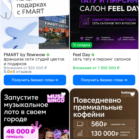
% скидка
FMART by flowwow
Feel Day
франшиза сети студий цветов
сеть тату и пирсинг салонов
и подарков
Вложения от 820 000 ₽
Вложения от 1 500 000 ₽
5.0
8 отзывов
Получить бизнес-план
Получить бизнес-план