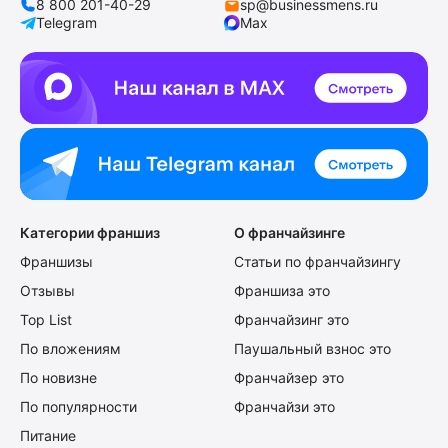
8 800 201-40-29
sp@businessmens.ru
Telegram
Max
Категории франшиз
О франчайзинге
Франшизы
Статьи по франчайзингу
Отзывы
Франшиза это
Top List
Франчайзинг это
По вложениям
Паушальный взнос это
По новизне
Франчайзер это
По популярности
Франчайзи это
Питание