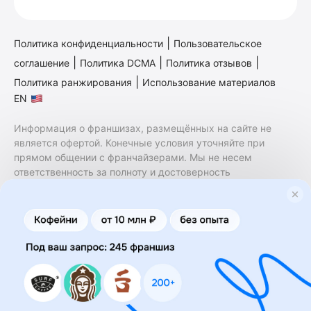
|
Политика конфиденциальности
Пользовательское
|
|
|
соглашение
Политика DCMA
Политика отзывов
|
Политика ранжирования
Использование материалов
EN
Информация о франшизах, размещённых на сайте не
является офертой. Конечные условия уточняйте при
прямом общении с франчайзерами. Мы не несем
ответственность за полноту и достоверность
содержащейся в них информации. Сайт не принадлежит
финансовой организации и на нем не оказываются
финансовые услуги. Заключение договоров
коммерческой концессии (франчайзинга) осуществляется
правообладателями/их представителями. Бизнесменс.ру
не является посредником или представителем
правообладателя и не несет ответственность за условия
предоставления франшизы и действия лиц,
осуществленные на основании информации, имеющейся