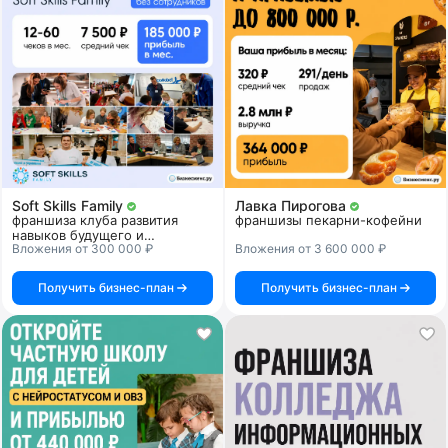
Soft Skills Family
Лавка Пирогова
франшиза клуба развития
франшизы пекарни-кофейни
навыков будущего и
Вложения от 300 000 ₽
Вложения от 3 600 000 ₽
профориентации подростков
Получить бизнес-план
Получить бизнес-план