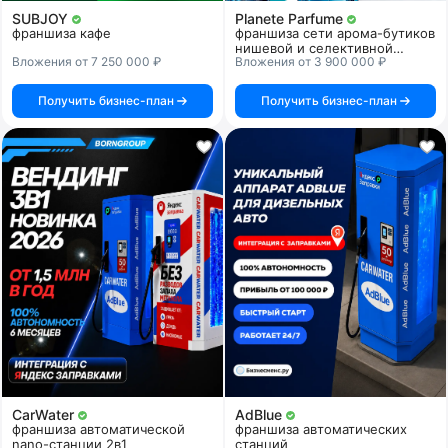
SUBJOY
Planete Parfume
франшиза кафе
франшиза сети арома-бутиков
нишевой и селективной
Вложения от 7 250 000 ₽
Вложения от 3 900 000 ₽
парфюмерии
Получить бизнес-план
Получить бизнес-план
CarWater
AdBlue
франшиза автоматической
франшиза автоматических
nano-станции 2в1
станций