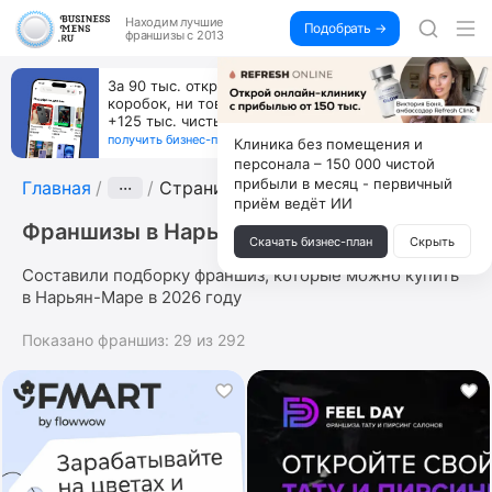
Находим
лучшие
Подобрать →
франшизы с 2013
За 90 тыс. открой магазин на Авито, дома ни
коробок, ни товара, ни склада, зато каждый месяц
+125 тыс. чистыми
получить бизнес-план ↓
Клиника без помещения и
персонала – 150 000 чистой
прибыли в месяц - первичный
Главная
···
Страница 9
приём ведёт ИИ
Франшизы в Нарьян-Маре
Скачать бизнес-план
Скрыть
Составили подборку франшиз, которые можно купить
в Нарьян-Маре в 2026 году
Показано франшиз:
29
из
292