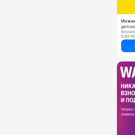
детск
Вложен
5.0
10