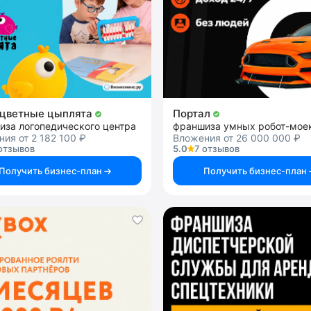
цветные цыплята
Портал
иза логопедического центра
франшиза умных робот-мое
ия от 2 182 100 ₽
Вложения от 26 000 000 ₽
отзывов
5.0
7 отзывов
Получить бизнес-план
Получить бизнес-план