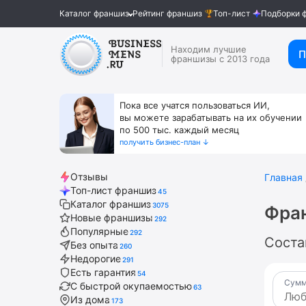
Каталог франшиз
Рейтинг франшиз
Топ-лист
Подборки 
Находим лучшие
П
франшизы с 2013 года
Пока все учатся пользоваться ИИ,
вы можете зарабатывать на их обучении
по 500 тыс. каждый месяц
получить бизнес-план ↓
Отзывы
Главная
Топ-лист франшиз
45
Каталог франшиз
3075
Фра
Новые франшизы
292
Популярные
292
Соста
Без опыта
260
Недорогие
291
Есть гарантия
54
Сумм
С быстрой окупаемостью
63
Из дома
173