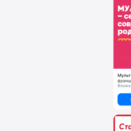
Муль
Вложе