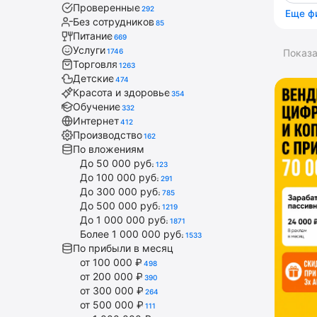
Проверенные
292
Еще ф
Без сотрудников
85
Питание
669
Услуги
1746
Показ
Торговля
1263
Детские
474
Красота и здоровье
354
Обучение
332
Интернет
412
Производство
162
По вложениям
До 50 000 руб.
123
До 100 000 руб.
291
До 300 000 руб.
785
До 500 000 руб.
1219
До 1 000 000 руб.
1871
Более 1 000 000 руб.
1533
По прибыли в месяц
от 100 000 ₽
498
от 200 000 ₽
390
от 300 000 ₽
264
от 500 000 ₽
111