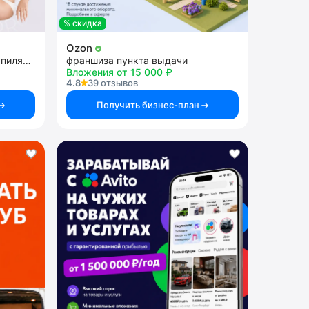
% скидка
Ozon
франшиза студии лазерной эпиляции
франшиза пункта выдачи
Вложения от 15 000 ₽
4.8
39 отзывов
Получить бизнес-план