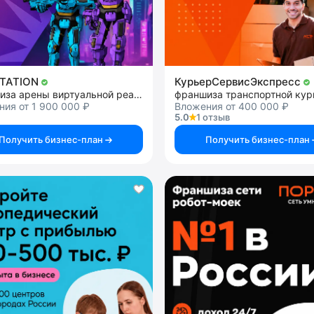
TATION
КурьерСервисЭкспресс
франшиза арены виртуальной реальности
ия от 1 900 000 ₽
Вложения от 400 000 ₽
5.0
1 отзыв
Получить бизнес-план
Получить бизнес-план