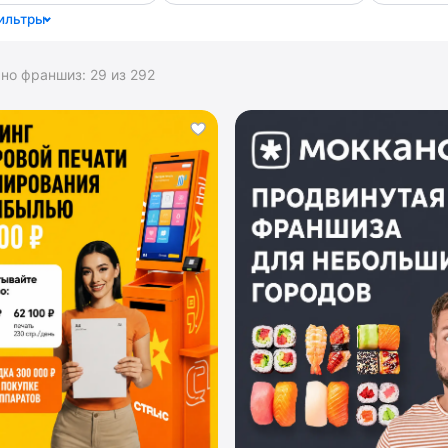
ильтры
ано франшиз:
29
из
292