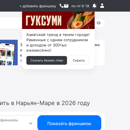
+ добавить франшизу
пн-пт 9-18
Азиатский тренд в твоем городе!
Раменные с одним сотрудником
За 90 тыс. открой магазин на Авито, дома
и доходом от 300тыс
ни коробок, ни товара, ни склада, зато
ежемесячно!
каждый месяц +125 тыс. чистыми
получить бизнес-план ↓
Скачать бизнес-план
Скрыть
ить в Нарьян-Маре в 2026 году
 франшизы
Показать франшизы