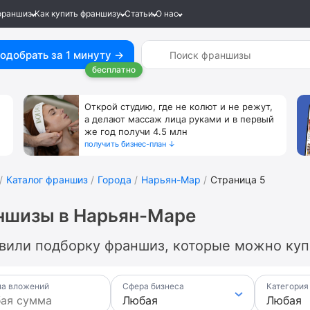
франшиз
Как купить франшизу
Статьи
О нас
одобрать за 1 минуту →
бесплатно
Открой студию, где не колют и не режут,
а делают массаж лица руками и в первый
же год получи 4.5 млн
получить бизнес-план ↓
Каталог франшиз
Города
Нарьян-Мар
Страница 5
ншизы в Нарьян-Маре
вили подборку франшиз, которые можно куп
а вложений
Сфера бизнеса
Категория