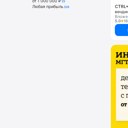
от 1 000 000 ₽
25
CTRL
Любая прибыль
529
венди
Вложе
5.0
16