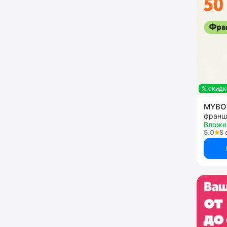
% скидк
MYB
Вложе
5.0
8 