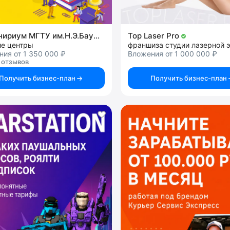
Инжинириум МГТУ им.Н.Э.Баумана
Top Laser Pro
ие центры
ия от 1 350 000 ₽
Вложения от 1 000 000 ₽
 отзывов
Получить бизнес-план
Получить бизнес-план