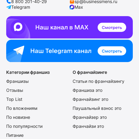
8 800 201-40-29
sp@businessmens.ru
Telegram
Max
Категории франшиз
О франчайзинге
Франшизы
Статьи по франчайзингу
Отзывы
Франшиза это
Top List
Франчайзинг это
По вложениям
Паушальный взнос это
По новизне
Франчайзер это
По популярности
Франчайзи это
Питание