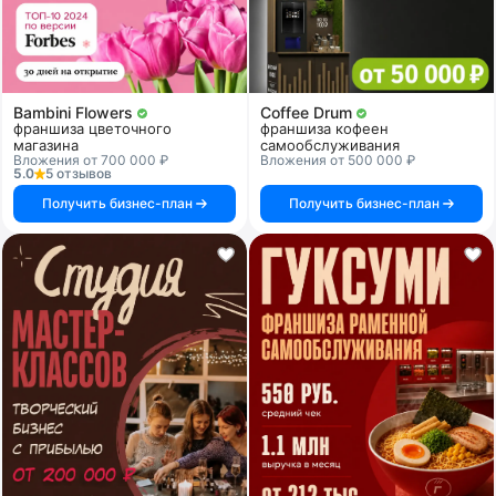
Bambini Flowers
Coffee Drum
франшиза цветочного
франшиза кофеен
магазина
самообслуживания
Вложения от 700 000 ₽
Вложения от 500 000 ₽
5.0
5 отзывов
Получить бизнес-план
Получить бизнес-план