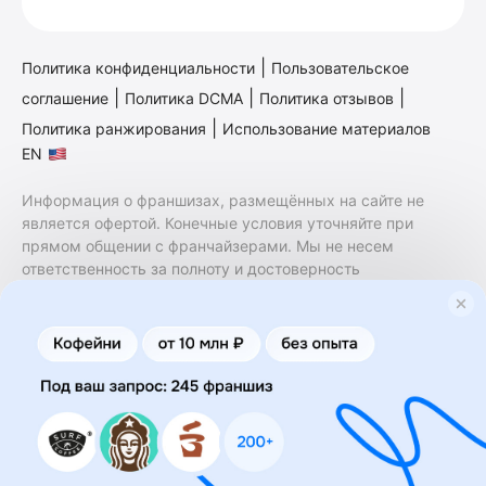
|
Политика конфиденциальности
Пользовательское
|
|
|
соглашение
Политика DCMA
Политика отзывов
|
Политика ранжирования
Использование материалов
EN
Информация о франшизах, размещённых на сайте не
является офертой. Конечные условия уточняйте при
прямом общении с франчайзерами. Мы не несем
ответственность за полноту и достоверность
содержащейся в них информации. Сайт не принадлежит
финансовой организации и на нем не оказываются
финансовые услуги. Заключение договоров
коммерческой концессии (франчайзинга) осуществляется
правообладателями/их представителями. Бизнесменс.ру
не является посредником или представителем
правообладателя и не несет ответственность за условия
предоставления франшизы и действия лиц,
осуществленные на основании информации, имеющейся