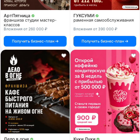
АртПятница
ГУКСУМИ
франшиза студии мастер-
раменная самообслуживания
классов
Вложения от 260 000 ₽
Вложения от 390 000 ₽
Получить бизнес-план
Получить бизнес-план
Дело в огне
Куки Луки