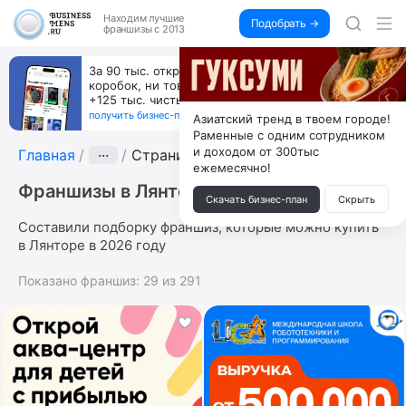
Находим
лучшие
Подобрать →
франшизы с 2013
За 90 тыс. открой магазин на Авито, дома ни
коробок, ни товара, ни склада, зато каждый месяц
+125 тыс. чистыми
получить бизнес-план ↓
Азиатский тренд в твоем городе!
Раменные с одним сотрудником
и доходом от 300тыс
Главная
···
Страница 7
ежемесячно!
Франшизы в Лянторе
Скачать бизнес-план
Скрыть
Составили подборку франшиз, которые можно купить
в Лянторе в 2026 году
Показано франшиз:
29
из
291