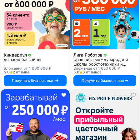
Киндерпул
Лига Роботов
детские бассейны
франшиза международной
школы робототехники и
Вложения от 4 000 000 ₽
Вложения от 1 050 000 ₽
программирования
5.0
2 отзыва
5.0
8 отзывов
Получить бизнес-план
Получить бизнес-план