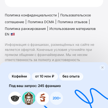
|
Политика конфиденциальности
Пользовательское
|
|
|
соглашение
Политика DCMA
Политика отзывов
|
Политика ранжирования
Использование материалов
EN
Информация о франшизах, размещённых на сайте не
является офертой. Конечные условия уточняйте при
прямом общении с франчайзерами. Мы не несем
ответственность за полноту и достоверность
содержащейся в них информации. Сайт не принадлежит
финансовой организации и на нем не оказываются
финансовые услуги. Заключение договоров
коммерческой концессии (франчайзинга) осуществляется
правообладателями/их представителями. Бизнесменс.ру
не является посредником или представителем
правообладателя и не несет ответственность за условия
предоставления франшизы и действия лиц,
осуществленные на основании информации, имеющейся