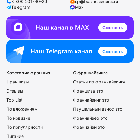
8 800 201-40-29
sp@businessmens.ru
Telegram
Max
Категории франшиз
О франчайзинге
Франшизы
Статьи по франчайзингу
Отзывы
Франшиза это
Top List
Франчайзинг это
По вложениям
Паушальный взнос это
По новизне
Франчайзер это
По популярности
Франчайзи это
Питание