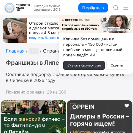
Находим
лучшие
Подобрать →
франшизы с 2013
Открой студию, где не колют и не режут,
а делают массаж лица руками и в первый же год
получи 4.5 млн
получить бизнес-план ↓
Клиника без помещения и
персонала – 150 000 чистой
прибыли в месяц - первичный
Главная
···
Страница 7
приём ведёт ИИ
Франшизы в Липецке
Скачать бизнес-план
Скрыть
Составили подборку франшиз, которые можно купить
в Липецке в 2026 году
Показано франшиз:
29
из
286