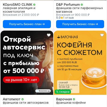
KOproSMO CLINIK
D&P Perfumum
лазерная эпиляция и
франшиза сети парфюмерных
косметология
магазинов
Вложения от 2 000 000 ₽
Вложения от 900 000 ₽
5.0
1 отзыв
Получить бизнес-план
Получить бизнес-план
% скидка
Автопилот
Варочная
франшиза сети автосервисов
франшиза кофейни