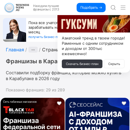
Находим
лучшие
Подобрать →
франшизы с 2013
Пока все учатся пользоваться ИИ, вы можете
зарабатывать на их обучении по 500 тыс. каждый
месяц
получить бизнес-план ↓
Азиатский тренд в твоем городе!
Раменные с одним сотрудником
и доходом от 300тыс
Главная
···
Страница 2
ежемесячно!
Франшизы в Карабулаке
Скачать бизнес-план
Скрыть
Составили подборку франшиз, которые можно купить
в Карабулаке в 2026 году
Показано франшиз:
29
из
289