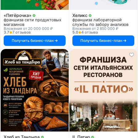
«Пятёрочка»
Хеликс
франшиза сети продуктовых
франшиза лабораторной
магазинов
службы по забору анализов
Вложения от 20 000 000 ₽
Вложения от 2 850 000 ₽
3.7
7 отзывов
5.0
4 отзыва
Получить бизнес-план
Получить бизнес-план
Хлеб из Тандыра
IL Патио