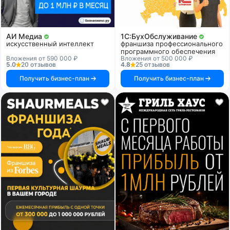
АИ Медиа
1C:БухОбслуживание
искусственный интеллект
франшиза профессионального
программного обеспечения
Вложения от 590 000 ₽
Вложения от 500 000 ₽
5.0
20 отзывов
4.8
25 отзывов
Получить бизнес-план
Получить бизнес-план