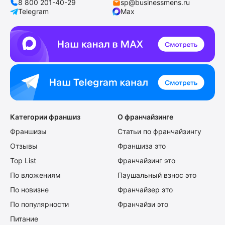
8 800 201-40-29
sp@businessmens.ru
Telegram
Max
Категории франшиз
О франчайзинге
Франшизы
Статьи по франчайзингу
Отзывы
Франшиза это
Top List
Франчайзинг это
По вложениям
Паушальный взнос это
По новизне
Франчайзер это
По популярности
Франчайзи это
Питание