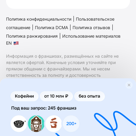
|
Политика конфиденциальности
Пользовательское
|
|
|
соглашение
Политика DCMA
Политика отзывов
|
Политика ранжирования
Использование материалов
EN
Информация о франшизах, размещённых на сайте не
является офертой. Конечные условия уточняйте при
прямом общении с франчайзерами. Мы не несем
ответственность за полноту и достоверность
содержащейся в них информации. Сайт не принадлежит
финансовой организации и на нем не оказываются
финансовые услуги. Заключение договоров
коммерческой концессии (франчайзинга) осуществляется
правообладателями/их представителями. Бизнесменс.ру
не является посредником или представителем
правообладателя и не несет ответственность за условия
предоставления франшизы и действия лиц,
осуществленные на основании информации, имеющейся