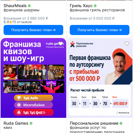
ShaurMeals
Гриль Хаус
франшиза шаурмы
франшиза гриль ресторанов
Вложения от 3 690 000 ₽
Вложения от 5 000 000 ₽
5.0
15 отзывов
Получить бизнес-план
Получить бизнес-план
Ruda Games
Персональное решение
квиз
франшиза услуг по
предоставлению персонала