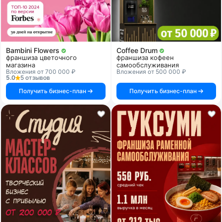
Bambini Flowers
Coffee Drum
франшиза цветочного
франшиза кофеен
магазина
самообслуживания
Вложения от 700 000 ₽
Вложения от 500 000 ₽
5.0
5 отзывов
Получить бизнес-план
Получить бизнес-план