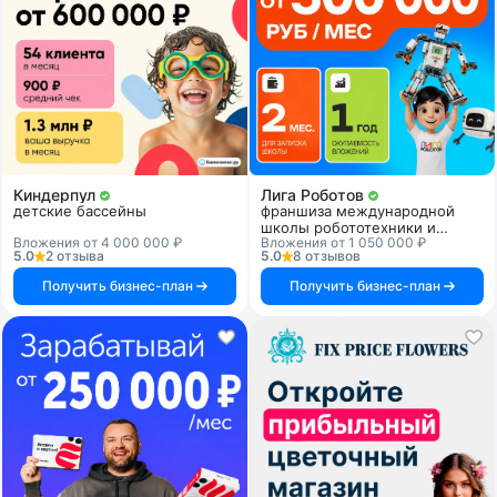
Киндерпул
Лига Роботов
детские бассейны
франшиза международной
школы робототехники и
Вложения от 4 000 000 ₽
Вложения от 1 050 000 ₽
программирования
5.0
2 отзыва
5.0
8 отзывов
Получить бизнес-план
Получить бизнес-план