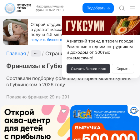
Находим
лучшие
Подобрать →
франшизы с 2013
Открой студию, где не колют и не режут,
а делают массаж лица руками и в первый же год
получи 4.5 млн
получить бизнес-план ↓
Азиатский тренд в твоем городе!
Раменные с одним сотрудником
и доходом от 300тыс
Главная
···
Страница 7
ежемесячно!
Франшизы в Губкинском
Скачать бизнес-план
Скрыть
Составили подборку франшиз, которые можно купить
в Губкинском в 2026 году
Показано франшиз:
29
из
291