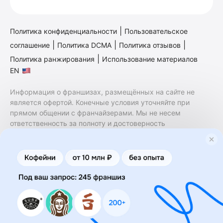
|
Политика конфиденциальности
Пользовательское
|
|
|
соглашение
Политика DCMA
Политика отзывов
|
Политика ранжирования
Использование материалов
EN
Информация о франшизах, размещённых на сайте не
является офертой. Конечные условия уточняйте при
прямом общении с франчайзерами. Мы не несем
ответственность за полноту и достоверность
содержащейся в них информации. Сайт не принадлежит
финансовой организации и на нем не оказываются
финансовые услуги. Заключение договоров
коммерческой концессии (франчайзинга) осуществляется
правообладателями/их представителями. Бизнесменс.ру
не является посредником или представителем
правообладателя и не несет ответственность за условия
предоставления франшизы и действия лиц,
осуществленные на основании информации, имеющейся