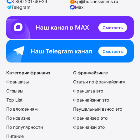
8 800 201-40-29
sp@businessmens.ru
Telegram
Max
Категории франшиз
О франчайзинге
Франшизы
Статьи по франчайзингу
Отзывы
Франшиза это
Top List
Франчайзинг это
По вложениям
Паушальный взнос это
По новизне
Франчайзер это
По популярности
Франчайзи это
Питание