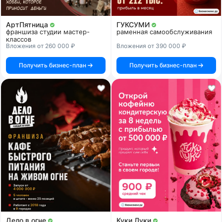
АртПятница
ГУКСУМИ
франшиза студии мастер-
раменная самообслуживания
классов
Вложения от 260 000 ₽
Вложения от 390 000 ₽
Получить бизнес-план
Получить бизнес-план
Дело в огне
Куки Луки