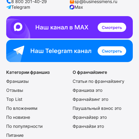
8 800 201-40-29
sp@businessmens.ru
Telegram
Max
Категории франшиз
О франчайзинге
Франшизы
Статьи по франчайзингу
Отзывы
Франшиза это
Top List
Франчайзинг это
По вложениям
Паушальный взнос это
По новизне
Франчайзер это
По популярности
Франчайзи это
Питание