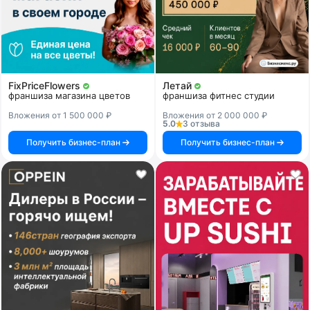
FixPriceFlowers
Летай
франшиза магазина цветов
франшиза фитнес студии
Вложения от 1 500 000 ₽
Вложения от 2 000 000 ₽
5.0
3 отзыва
Получить бизнес-план
Получить бизнес-план