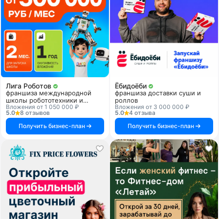
Лига Роботов
Ёбидоёби
франшиза международной
франшиза доставки суши и
школы робототехники и
роллов
Вложения от 1 050 000 ₽
Вложения от 3 000 000 ₽
программирования
5.0
8 отзывов
5.0
4 отзыва
Получить бизнес-план
Получить бизнес-план