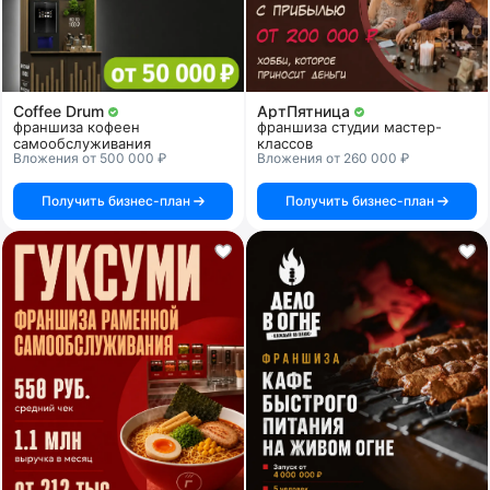
Coffee Drum
АртПятница
франшиза кофеен
франшиза студии мастер-
самообслуживания
классов
Вложения от 500 000 ₽
Вложения от 260 000 ₽
Получить бизнес-план
Получить бизнес-план