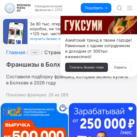
Находим
лучшие
Подобрать →
франшизы с 2013
За 90 тыс. открой магазин на Авито, дома ни
коробок, ни товара, ни склада, зато каждый месяц
+125 тыс. чистыми
получить бизнес-план ↓
Азиатский тренд в твоем городе!
Раменные с одним сотрудником
и доходом от 300тыс
Главная
···
Страница 7
ежемесячно!
Франшизы в Болхове
Скачать бизнес-план
Скрыть
Составили подборку франшиз, которые можно купить
в Болхове в 2026 году
Показано франшиз:
29
из
289