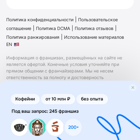
|
Политика конфиденциальности
Пользовательское
|
|
|
соглашение
Политика DCMA
Политика отзывов
|
Политика ранжирования
Использование материалов
EN
Информация о франшизах, размещённых на сайте не
является офертой. Конечные условия уточняйте при
прямом общении с франчайзерами. Мы не несем
ответственность за полноту и достоверность
содержащейся в них информации. Сайт не принадлежит
финансовой организации и на нем не оказываются
финансовые услуги. Заключение договоров
коммерческой концессии (франчайзинга) осуществляется
правообладателями/их представителями. Бизнесменс.ру
не является посредником или представителем
правообладателя и не несет ответственность за условия
предоставления франшизы и действия лиц,
осуществленные на основании информации, имеющейся