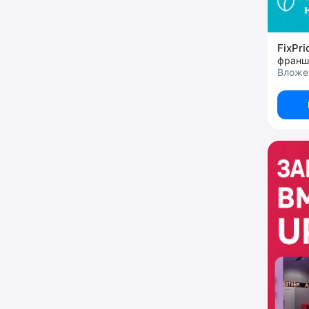
FixPr
франш
Вложен