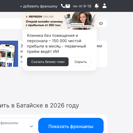
+ добавить франшизу
пн-пт 9-18
Клиника без помещения и
персонала – 150 000 чистой
За 90 тыс. открой магазин на Авито, дома
прибыли в месяц - первичный
ни коробок, ни товара, ни склада, зато
приём ведёт ИИ
каждый месяц +125 тыс. чистыми
получить бизнес-план ↓
Скачать бизнес-план
Скрыть
ть в Батайске в 2026 году
 франшизы
Показать франшизы