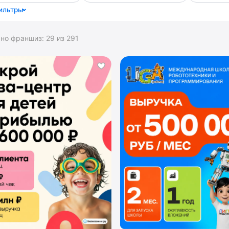
ильтры
ано франшиз:
29
из
291