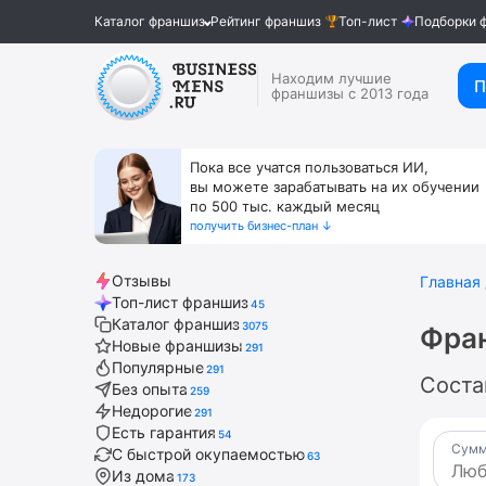
Каталог франшиз
Рейтинг франшиз
Топ-лист
Подборки 
Находим лучшие
П
франшизы с 2013 года
Пока все учатся пользоваться ИИ,
вы можете зарабатывать на их обучении
по 500 тыс. каждый месяц
получить бизнес-план ↓
Отзывы
Главная
Топ-лист франшиз
45
Каталог франшиз
3075
Фран
Новые франшизы
291
Популярные
291
Соста
Без опыта
259
Недорогие
291
Есть гарантия
54
Сумм
С быстрой окупаемостью
63
Из дома
173