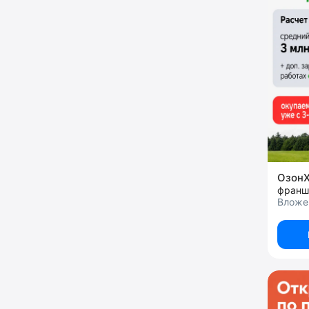
Озон
франш
Вложен