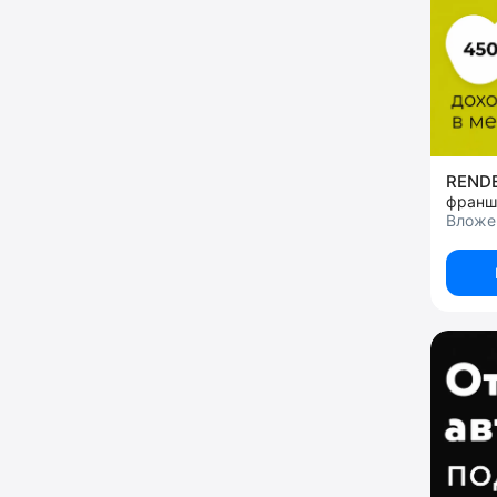
REND
Вложе