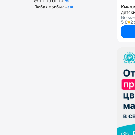
от 1 000 000 ₽
25
Кинд
Любая прибыль
529
детск
Вложен
5.0
2 