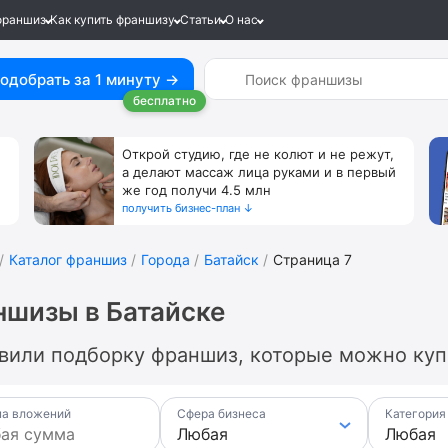
франшиз
Как купить франшизу
Статьи
О нас
одобрать за 1 минуту →
бесплатно
Открой студию, где не колют и не режут,
а делают массаж лица руками и в первый
же год получи 4.5 млн
получить бизнес-план ↓
Каталог франшиз
Города
Батайск
Страница 7
шизы в Батайске
вили подборку франшиз, которые можно купи
а вложений
Сфера бизнеса
Категория