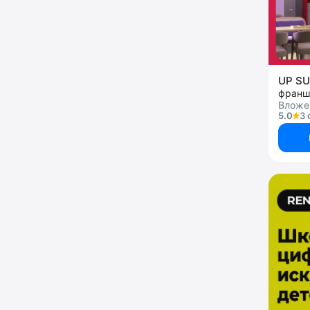
UP S
франш
Вложен
5.0
3 