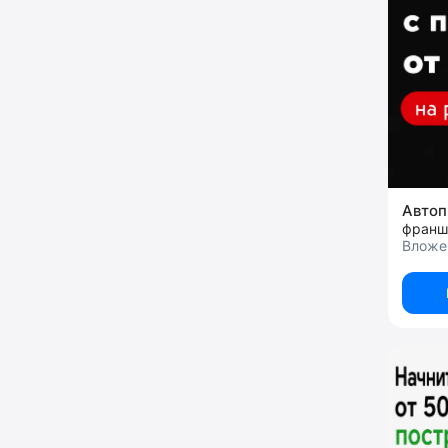
Авто
франш
Вложен