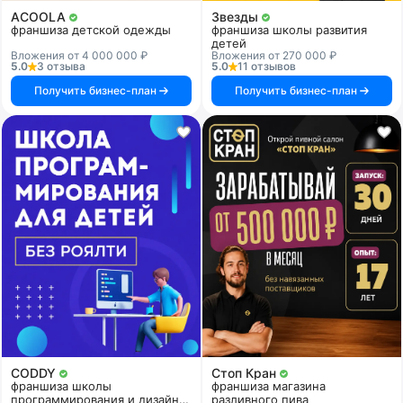
ACOOLA
Звезды
франшиза детской одежды
франшиза школы развития
детей
Вложения от 4 000 000 ₽
Вложения от 270 000 ₽
5.0
3 отзыва
5.0
11 отзывов
Получить бизнес-план
Получить бизнес-план
CODDY
Стоп Кран
франшиза школы
франшиза магазина
программирования и дизайна
разливного пива