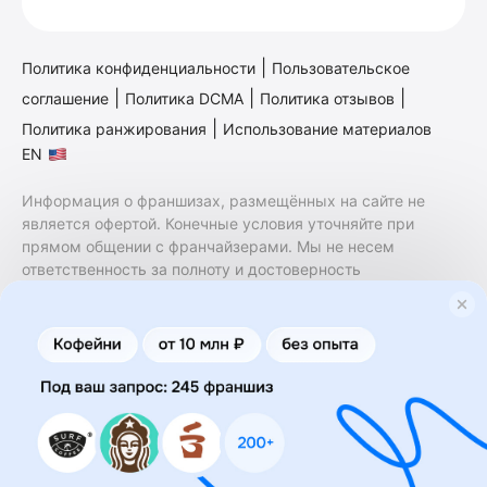
|
Политика конфиденциальности
Пользовательское
|
|
|
соглашение
Политика DCMA
Политика отзывов
|
Политика ранжирования
Использование материалов
EN
Информация о франшизах, размещённых на сайте не
является офертой. Конечные условия уточняйте при
прямом общении с франчайзерами. Мы не несем
ответственность за полноту и достоверность
содержащейся в них информации. Сайт не принадлежит
финансовой организации и на нем не оказываются
финансовые услуги. Заключение договоров
коммерческой концессии (франчайзинга) осуществляется
правообладателями/их представителями. Бизнесменс.ру
не является посредником или представителем
правообладателя и не несет ответственность за условия
предоставления франшизы и действия лиц,
осуществленные на основании информации, имеющейся