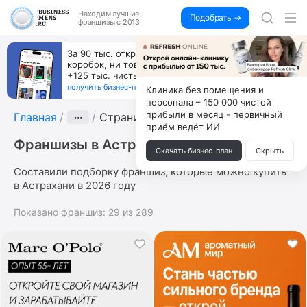
Находим
лучшие
Подобрать →
франшизы с 2013
За 90 тыс. открой магазин на Авито, дома ни
коробок, ни товара, ни склада, зато каждый месяц
+125 тыс. чистыми
получить бизнес-план ↓
Клиника без помещения и
персонала – 150 000 чистой
прибыли в месяц - первичный
Главная
···
Страница 3
приём ведёт ИИ
Франшизы в Астрахани
Скачать бизнес-план
Скрыть
Составили подборку франшиз, которые можно купить
в Астрахани в 2026 году
Показано франшиз:
29
из
289