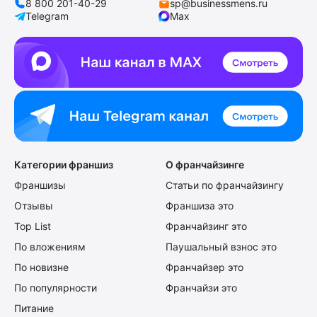
8 800 201-40-29
sp@businessmens.ru
Telegram
Max
Категории франшиз
О франчайзинге
Франшизы
Статьи по франчайзингу
Отзывы
Франшиза это
Top List
Франчайзинг это
По вложениям
Паушальный взнос это
По новизне
Франчайзер это
По популярности
Франчайзи это
Питание