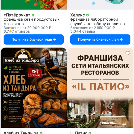
«Пятёрочка»
Хеликс
франшиза сети продуктовых
франшиза лабораторной
магазинов
службы по забору анализов
Вложения от 20 000 000 ₽
Вложения от 2 850 000 ₽
3.7
7 отзывов
5.0
4 отзыва
Получить бизнес-план
Получить бизнес-план
Хлеб из Тандыра
IL Патио