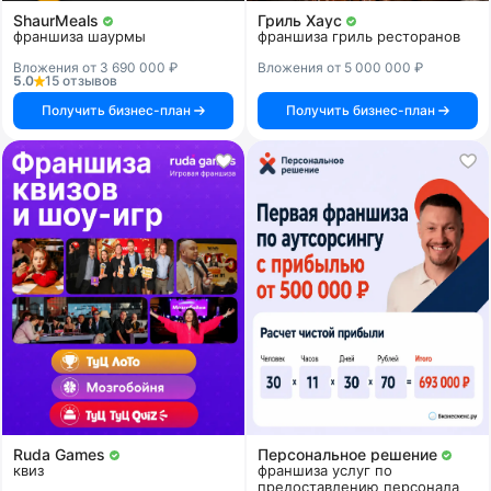
ShaurMeals
Гриль Хаус
франшиза шаурмы
франшиза гриль ресторанов
Вложения от 3 690 000 ₽
Вложения от 5 000 000 ₽
5.0
15 отзывов
Получить бизнес-план
Получить бизнес-план
Ruda Games
Персональное решение
квиз
франшиза услуг по
предоставлению персонала