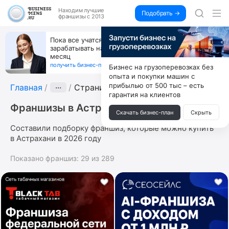
Находим
лучшие
Подобрать →
франшизы с 2013
Пока все учатся пользоваться ИИ, вы можете
зарабатывать на их обучении по 500 тыс. каждый
месяц
получить бизнес-план ↓
Бизнес на грузоперевозках без
опыта и покупки машин с
прибылью от 500 тыс – есть
Главная
···
Страница 2
гарантия на клиентов
Франшизы в Астрахани
Скачать бизнес-план
Скрыть
Составили подборку франшиз, которые можно купить
в Астрахани в 2026 году
Показано франшиз:
29
из
289