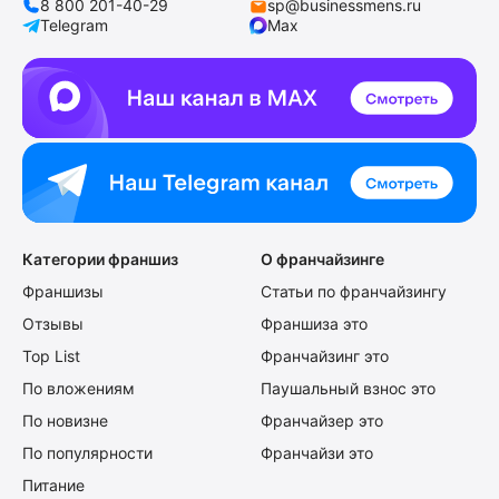
8 800 201-40-29
sp@businessmens.ru
Telegram
Max
Категории франшиз
О франчайзинге
Франшизы
Статьи по франчайзингу
Отзывы
Франшиза это
Top List
Франчайзинг это
По вложениям
Паушальный взнос это
По новизне
Франчайзер это
По популярности
Франчайзи это
Питание