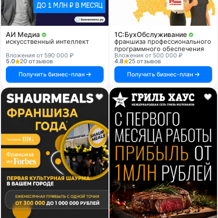
АИ Медиа
1C:БухОбслуживание
искусственный интеллект
франшиза профессионального
программного обеспечения
Вложения от 590 000 ₽
Вложения от 500 000 ₽
5.0
20 отзывов
4.8
25 отзывов
Получить бизнес-план
Получить бизнес-план