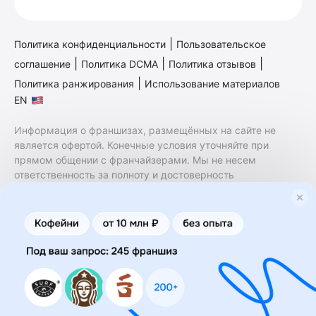
|
Политика конфиденциальности
Пользовательское
|
|
|
соглашение
Политика DCMA
Политика отзывов
|
Политика ранжирования
Использование материалов
EN
Информация о франшизах, размещённых на сайте не
является офертой. Конечные условия уточняйте при
прямом общении с франчайзерами. Мы не несем
ответственность за полноту и достоверность
содержащейся в них информации. Сайт не принадлежит
финансовой организации и на нем не оказываются
финансовые услуги. Заключение договоров
коммерческой концессии (франчайзинга) осуществляется
правообладателями/их представителями. Бизнесменс.ру
не является посредником или представителем
правообладателя и не несет ответственность за условия
предоставления франшизы и действия лиц,
осуществленные на основании информации, имеющейся