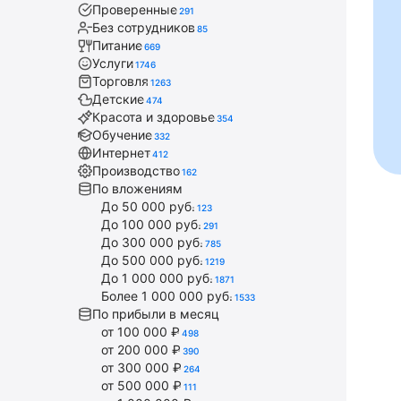
Проверенные
291
Без сотрудников
85
Питание
669
Услуги
1746
Торговля
1263
Детские
474
Красота и здоровье
354
Обучение
332
Интернет
412
Производство
162
По вложениям
До 50 000 руб.
123
До 100 000 руб.
291
До 300 000 руб.
785
До 500 000 руб.
1219
До 1 000 000 руб.
1871
Более 1 000 000 руб.
1533
По прибыли в месяц
от 100 000 ₽
498
от 200 000 ₽
390
от 300 000 ₽
264
от 500 000 ₽
111