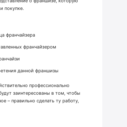
редставление о франшизе, которую
и покупке.
ца франчайзера
тавленных франчайзером
ранчайзи
ретения данной франшизы
ействительно профессионально
будут заинтересованы в том, чтобы
ное – правильно сделать ту работу,