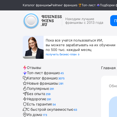
Каталог франшиз
Рейтинг франшиз
Топ-лист
Подборки 
Находим лучшие
П
франшизы с 2013 года
Пока все учатся пользоваться ИИ,
вы можете зарабатывать на их обучении
по 500 тыс. каждый месяц
получить бизнес-план ↓
Отзывы
Главная
Топ-лист франшиз
45
Каталог франшиз
3075
Новые франшизы
291
Обно
Популярные
291
Без опыта
259
Недорогие
291
Есть гарантия
54
С быстрой окупаемостью
63
Из дома
173