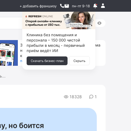
+ добавить франшизу
пн-пт 9-18
Клиника без помещения и
персонала – 150 000 чистой
За 90 тыс. открой магазин на Авито, дома
прибыли в месяц - первичный
ни коробок, ни товара, ни склада, зато
приём ведёт ИИ
каждый месяц +125 тыс. чистыми
получить бизнес-план ↓
Скачать бизнес-план
Скрыть
...
18328
1
у, но боится