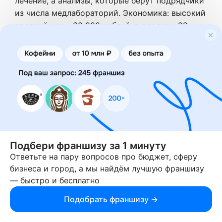
лечение, а анализы, которые берут подрядчики
из числа медлабораторий. Экономика: высокий
средний чек – 30 000 рублей, в среднем 22
клиента в месяц, прибыль до налогов – 250 000
рублей, налоги – 46 200.
Такой проект не запустить
самостоятельно. Поэтому рекомендуем
бренд Refresh Online. Проверенная
Подбери франшизу за 1 минуту
компания с медицинским опытом, которая
Ответьте на пару вопросов про бюджет, сферу
и разработала ИИ. На рынке 4+ года, уже
бизнеса и город, а мы найдём лучшую франшизу
работает 11 клиник, 6 из них – по
— быстро и бесплатно
франшизе. Предлагают партнёрство с
полным обучением и модель работы, где
Подобрать франшизу →
вам предоставляется вся инфраструктура,
а ваша задача – научиться, а потом