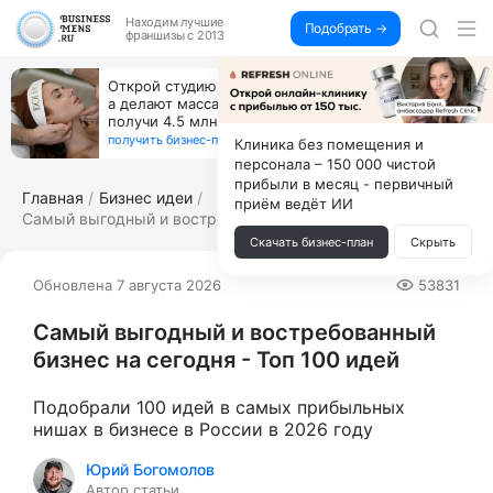
Находим
лучшие
Подобрать →
франшизы с 2013
За 90 тыс. открой магазин на Авито, дома ни
коробок, ни товара, ни склада, зато каждый месяц
+125 тыс. чистыми
получить бизнес-план ↓
Клиника без помещения и
персонала – 150 000 чистой
прибыли в месяц - первичный
Главная
Бизнес идеи
приём ведёт ИИ
Самый выгодный и востребованный бизне...
Скачать бизнес-план
Скрыть
Обновлена 7 августа 2026
53831
Самый выгодный и востребованный
бизнес на сегодня - Топ 100 идей
Подобрали 100 идей в самых прибыльных
нишах в бизнесе в России в 2026 году
Юрий Богомолов
Автор статьи