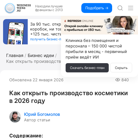
Находим
лучшие
Подобрать →
франшизы с 2013
Пока все учатся пользоваться ИИ, вы можете
зарабатывать на их обучении по 500 тыс. каждый
месяц
получить бизнес-план ↓
Клиника без помещения и
персонала – 150 000 чистой
прибыли в месяц - первичный
Главная
Бизнес идеи
приём ведёт ИИ
Как открыть производство косметики в ...
Скачать бизнес-план
Скрыть
Обновлена 22 января 2026
840
Как открыть производство косметики
в 2026 году
Юрий Богомолов
Автор статьи
Содержание: