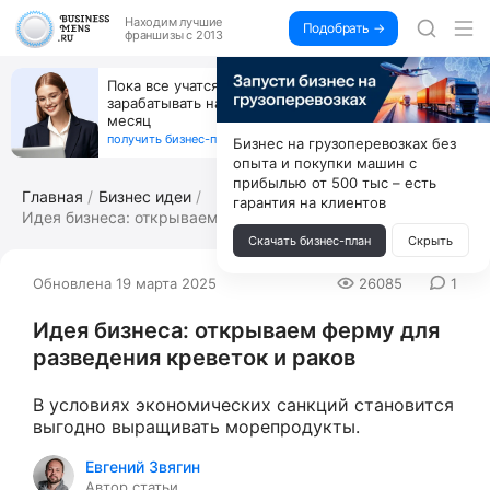
Находим
лучшие
Подобрать →
франшизы с 2013
Пока все учатся пользоваться ИИ, вы можете
зарабатывать на их обучении по 500 тыс. каждый
месяц
получить бизнес-план ↓
Бизнес на грузоперевозках без
опыта и покупки машин с
прибылью от 500 тыс – есть
Главная
Бизнес идеи
гарантия на клиентов
Идея бизнеса: открываем ферму для раз...
Скачать бизнес-план
Скрыть
Обновлена 19 марта 2025
26085
1
Идея бизнеса: открываем ферму для
разведения креветок и раков
В условиях экономических санкций становится
выгодно выращивать морепродукты.
Евгений Звягин
Автор статьи