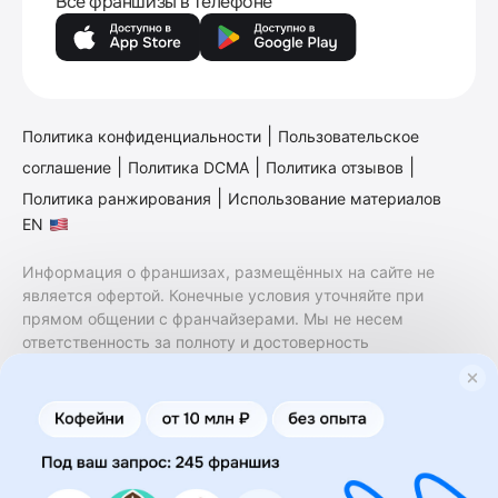
Все франшизы в телефоне
|
Политика конфиденциальности
Пользовательское
|
|
|
соглашение
Политика DCMA
Политика отзывов
|
Политика ранжирования
Использование материалов
EN
Информация о франшизах, размещённых на сайте не
является офертой. Конечные условия уточняйте при
прямом общении с франчайзерами. Мы не несем
ответственность за полноту и достоверность
содержащейся в них информации. Сайт не принадлежит
финансовой организации и на нем не оказываются
финансовые услуги. Заключение договоров
коммерческой концессии (франчайзинга) осуществляется
правообладателями/их представителями. Бизнесменс.ру
не является посредником или представителем