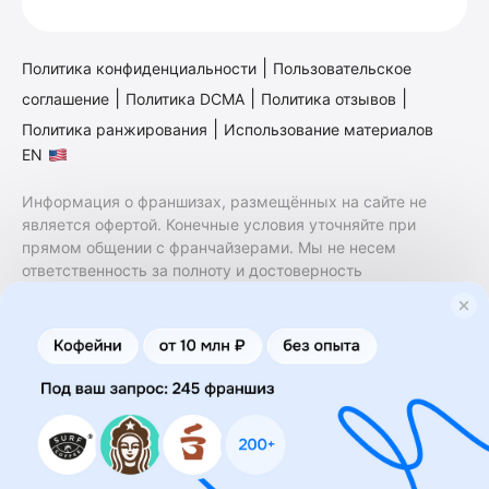
|
Политика конфиденциальности
Пользовательское
|
|
|
соглашение
Политика DCMA
Политика отзывов
|
Политика ранжирования
Использование материалов
EN
Информация о франшизах, размещённых на сайте не
является офертой. Конечные условия уточняйте при
прямом общении с франчайзерами. Мы не несем
ответственность за полноту и достоверность
содержащейся в них информации. Сайт не принадлежит
финансовой организации и на нем не оказываются
финансовые услуги. Заключение договоров
коммерческой концессии (франчайзинга) осуществляется
правообладателями/их представителями. Бизнесменс.ру
не является посредником или представителем
правообладателя и не несет ответственность за условия
предоставления франшизы и действия лиц,
осуществленные на основании информации, имеющейся