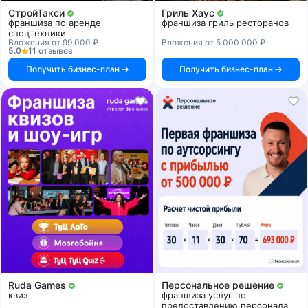
СтройТакси
Гриль Хаус
франшиза по аренде
франшиза гриль ресторанов
спецтехники
Вложения от 99 000 ₽
Вложения от 5 000 000 ₽
5.0
11 отзывов
Получить бизнес-план
Получить бизнес-план
Ruda Games
Персональное решение
квиз
франшиза услуг по
предоставлению персонала