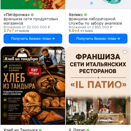
«Пятёрочка»
Хеликс
франшиза сети продуктовых
франшиза лабораторной
магазинов
службы по забору анализов
Вложения от 20 000 000 ₽
Вложения от 2 850 000 ₽
3.7
7 отзывов
5.0
4 отзыва
Получить бизнес-план
Получить бизнес-план
Хлеб из Тандыра
IL Патио