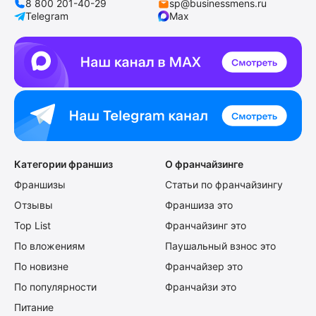
8 800 201-40-29
sp@businessmens.ru
Telegram
Max
Категории франшиз
О франчайзинге
Франшизы
Статьи по франчайзингу
Отзывы
Франшиза это
Top List
Франчайзинг это
По вложениям
Паушальный взнос это
По новизне
Франчайзер это
По популярности
Франчайзи это
Питание