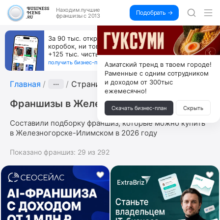
Находим
лучшие
Подобрать →
франшизы с 2013
Пока все учатся пользоваться ИИ, вы можете
зарабатывать на их обучении по 500 тыс. каждый
месяц
получить бизнес-план ↓
Азиатский тренд в твоем городе!
Раменные с одним сотрудником
и доходом от 300тыс
Главная
···
Страница 2
ежемесячно!
Франшизы в Железногорске-Илимском
Скачать бизнес-план
Скрыть
Составили подборку франшиз, которые можно купить
в Железногорске-Илимском в 2026 году
Показано франшиз:
29
из
292