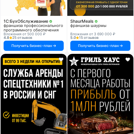
1C:БухОбслуживание
ShaurMeals
франшиза профессионального
франшиза шаурмы
программного обеспечения
Вложения от 500 000 ₽
Вложения от 3 690 000 ₽
4.8
25 отзывов
5.0
15 отзывов
Получить бизнес-план
Получить бизнес-план