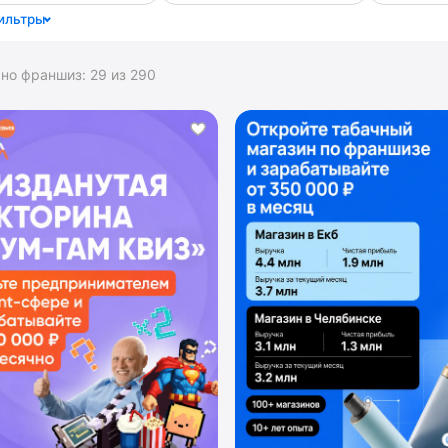
ильтры
ано франшиз:
29
из
290