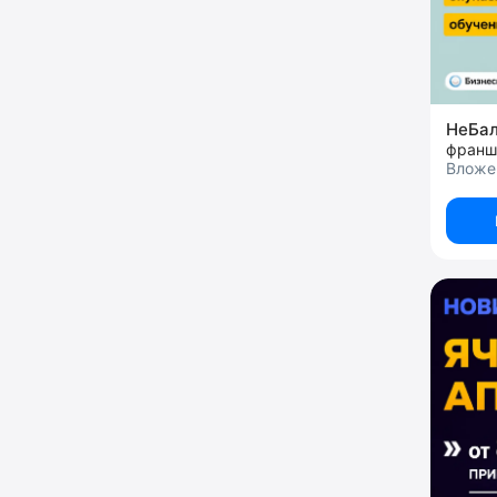
НеБа
Вложе