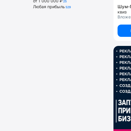
от 1 000 000 ₽
25
Шум-
Любая прибыль
529
квиз
Вложе