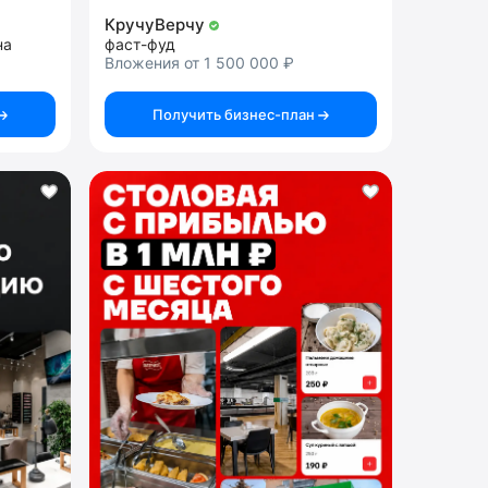
КручуВерчу
на
фаст-фуд
Вложения от 1 500 000 ₽
Получить бизнес-план