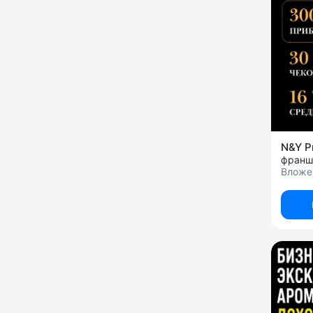
N&Y P
Вложе