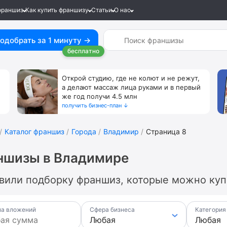
франшиз
Как купить франшизу
Статьи
О нас
одобрать за 1 минуту →
бесплатно
Открой студию, где не колют и не режут,
а делают массаж лица руками и в первый
же год получи 4.5 млн
получить бизнес-план ↓
Каталог франшиз
Города
Владимир
Страница 8
ншизы в Владимире
вили подборку франшиз, которые можно купи
а вложений
Сфера бизнеса
Категория