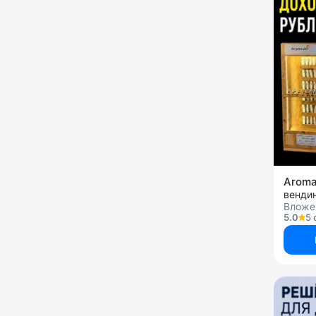
Arom
Вложе
5.0
5 