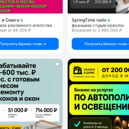
 и Омега
SpringTime nails
иза рекламного агентства
франшиза студии красоты
ния от 88 000 ₽
Вложения от 2 980 000 ₽
Получить бизнес-план
Получить бизнес-план