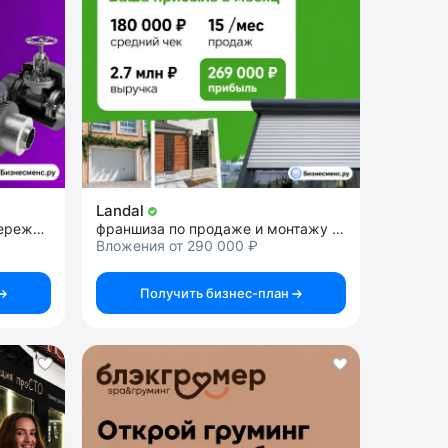
Landal
франшиза в сфере энергосбережения
франшиза по продаже и монтажу ворот, рольставен и автоматики
Вложения от 290 000 ₽
Получить бизнес-план