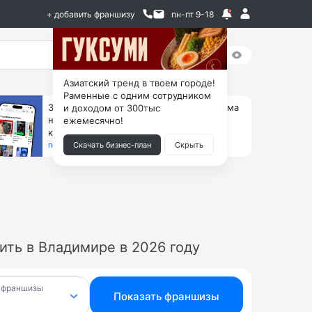
+ добавить франшизу
пн-пт 9-18
Азиатский тренд в твоем городе!
Раменные с одним сотрудником
За 90 тыс. открой магазин на Авито, дома
и доходом от 300тыс
ни коробок, ни товара, ни склада, зато
ежемесячно!
каждый месяц +125 тыс. чистыми
получить бизнес-план ↓
Скачать бизнес-план
Скрыть
ть в Владимире в 2026 году
 франшизы
Показать франшизы