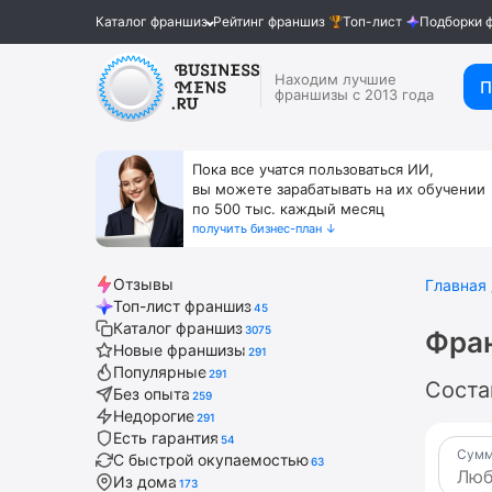
Каталог франшиз
Рейтинг франшиз
Топ-лист
Подборки 
Находим лучшие
П
франшизы с 2013 года
Пока все учатся пользоваться ИИ,
вы можете зарабатывать на их обучении
по 500 тыс. каждый месяц
получить бизнес-план ↓
Отзывы
Главная
Топ-лист франшиз
45
Каталог франшиз
3075
Фра
Новые франшизы
291
Популярные
291
Соста
Без опыта
259
Недорогие
291
Есть гарантия
54
Сумм
С быстрой окупаемостью
63
Из дома
173