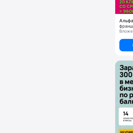
Альфа
франш
Вложе