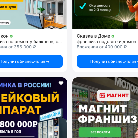
лкон
Сказка в Доме
франшиза по ремонту балконов, окон и дверей
франшиза подсветки домов
ния от 355 000 ₽
Вложения от 400 000 ₽
Получить бизнес-план
Получить бизнес-план