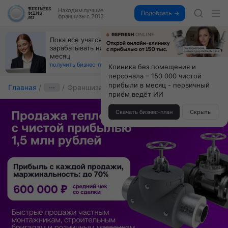
Находим
лучшие
Подобрать →
франшизы с 2013
Пока все учатся пользоваться ИИ, вы можете
зарабатывать на их обучении по 500 тыс. каждый
месяц
получить бизнес-план ↓
Клиника без помещения и
персонала – 150 000 чистой
прибыли в месяц - первичный
Главная
···
Франшиза Энергоинжиниринг
приём ведёт ИИ
Скачать бизнес-план
Скрыть