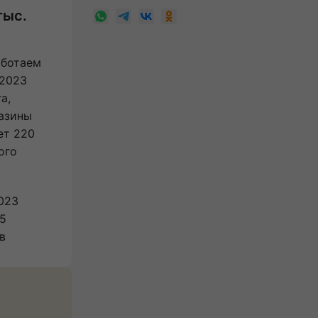
тыс.
аботаем
 2023
а,
азины
ет 220
ого
023
15
в