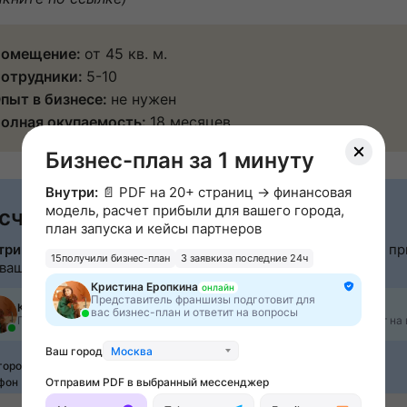
омещение:
от 45 кв. м.
отрудники:
5-10
пыт в бизнесе:
не нужен
олная окупаемость:
18 месяцев
Бизнес-план за 1 минуту
Внутри:
📄 PDF на 20+ страниц → финансовая
модель, расчет прибыли для вашего города,
счет прибыли за 5 минут
план запуска и кейсы партнеров
три:
📄 PDF на 20+ страниц → финансовая модель, расчет п
15
получили бизнес-план
3 заявки
за последние 24ч
 вашего города, план запуска и кейсы партнеров
Кристина Еропкина
онлайн
Представитель франшизы подготовит для
Кристина Еропкина
онлайн
вас бизнес-план и ответит на вопросы
Представитель франшизы подготовит для вас бизнес-план и ответит на
Ваш город
Москва
город
Москва
фон
Отправим PDF в выбранный мессенджер
Email