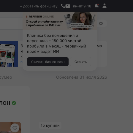
+ добавить франшизу
пн-пт 9-18
Клиника без помещения и
персонала – 150 000 чистой
За 90 тыс. открой магазин на Авито, дома
прибыли в месяц - первичный
ни коробок, ни товара, ни склада, зато
приём ведёт ИИ
каждый месяц +125 тыс. чистыми
получить бизнес-план ↓
Скачать бизнес-план
Скрыть
румер
Обновлена 31 июля 2026
лон
15 купили