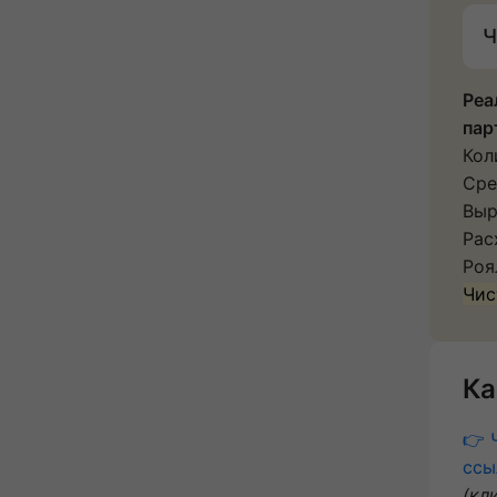
Ч
Реа
пар
Кол
Сре
Выр
Рас
Роя
Чис
Ка
👉 
ссы
(кл