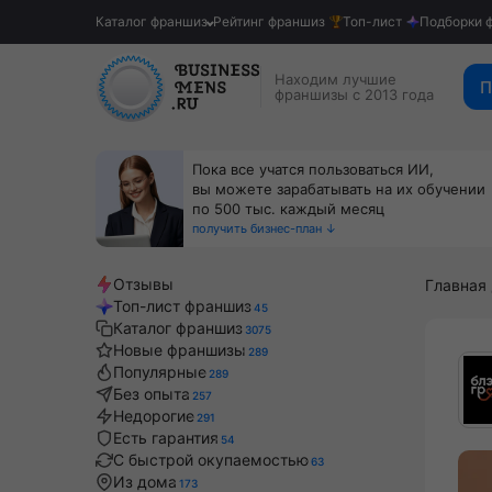
Каталог франшиз
Рейтинг франшиз
Топ-лист
Подборки 
Находим лучшие
П
франшизы с 2013 года
Пока все учатся пользоваться ИИ,
вы можете зарабатывать на их обучении
по 500 тыс. каждый месяц
получить бизнес-план ↓
Отзывы
Главная
Топ-лист франшиз
45
Каталог франшиз
3075
Новые франшизы
289
Популярные
289
Без опыта
257
Недорогие
291
Есть гарантия
54
С быстрой окупаемостью
63
Из дома
173