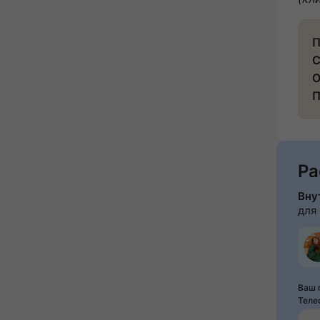
П
С
О
П
Ра
Вну
для
Ваш 
Теле