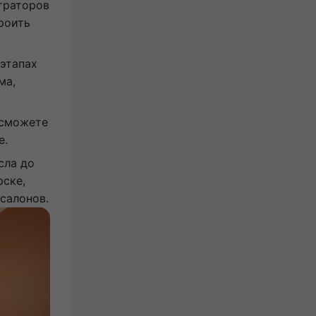
траторов
роить
этапах
ма,
 сможете
е.
сла до
рске,
салонов.