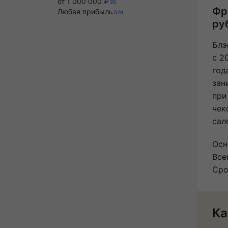
от 1 000 000 ₽
25
Фр
Любая прибыль
529
ру
Блэ
с 2
год
зан
при
чек
сал
Осн
Все
Сро
Ка