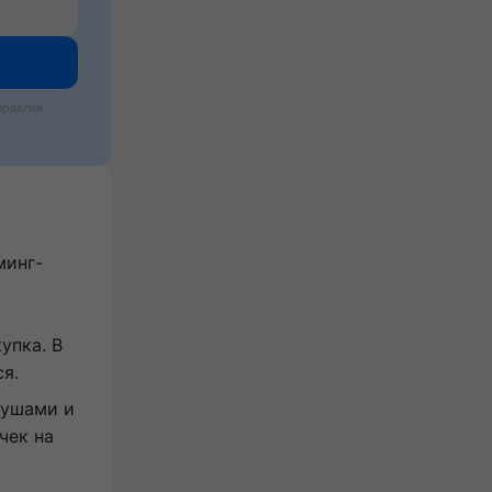
правляя
минг-
упка. В
ся.
 ушами и
чек на