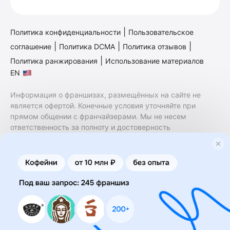
|
Политика конфиденциальности
Пользовательское
|
|
|
соглашение
Политика DCMA
Политика отзывов
|
Политика ранжирования
Использование материалов
EN
Информация о франшизах, размещённых на сайте не
является офертой. Конечные условия уточняйте при
прямом общении с франчайзерами. Мы не несем
ответственность за полноту и достоверность
содержащейся в них информации. Сайт не принадлежит
финансовой организации и на нем не оказываются
финансовые услуги. Заключение договоров
коммерческой концессии (франчайзинга) осуществляется
правообладателями/их представителями. Бизнесменс.ру
не является посредником или представителем
правообладателя и не несет ответственность за условия
предоставления франшизы и действия лиц,
осуществленные на основании информации, имеющейся