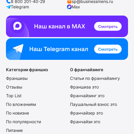
8 800 201-40-29
sp@businessmens.ru
Telegram
Max
Категории франшиз
О франчайзинге
Франшизы
Статьи по франчайзингу
Отзывы
Франшиза это
Top List
Франчайзинг это
По вложениям
Паушальный взнос это
По новизне
Франчайзер это
По популярности
Франчайзи это
Питание