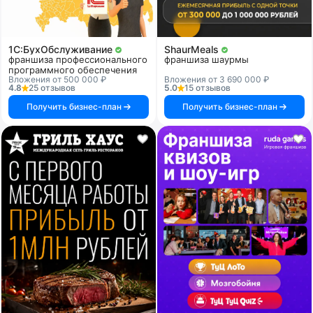
1C:БухОбслуживание
ShaurMeals
франшиза профессионального
франшиза шаурмы
программного обеспечения
Вложения от 500 000 ₽
Вложения от 3 690 000 ₽
4.8
25 отзывов
5.0
15 отзывов
Получить бизнес-план
Получить бизнес-план