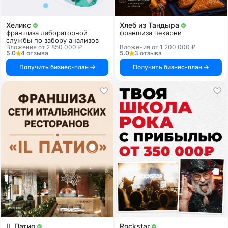
Хеликс
Хлеб из Тандыра
франшиза лабораторной
франшиза пекарни
службы по забору анализов
Вложения от 2 850 000 ₽
Вложения от 1 200 000 ₽
5.0
4 отзыва
5.0
3 отзыва
Получить бизнес-план
Получить бизнес-план
IL Патио
Rockstar