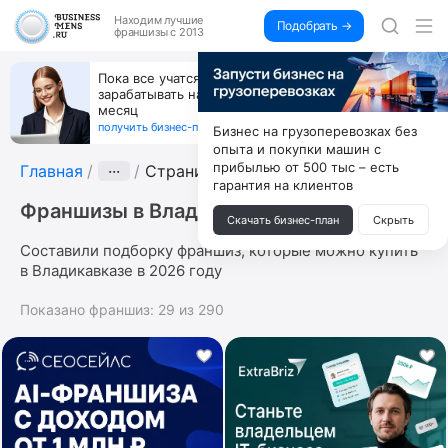
Находим
лучшие
Подобрать →
франшизы с 2013
Пока все учатся пользоваться ИИ, вы можете
зарабатывать на их обучении по 500 тыс. каждый
месяц
получить бизнес-план ↓
Бизнес на грузоперевозках без
опыта и покупки машин с
прибылью от 500 тыс – есть
Главная
···
Страница 2
гарантия на клиентов
Франшизы в Владикавказе
Скачать бизнес-план
Скрыть
Составили подборку франшиз, которые можно купить
в Владикавказе в 2026 году
Показано франшиз:
29
из
290