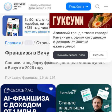
Находим
лучшие
Подобрать →
франшизы с 2013
За 90 тыс. открой магазин на Авито, дома ни
коробок, ни товара, ни склада, зато каждый месяц
+125 тыс. чистыми
получить бизнес-план ↓
Азиатский тренд в твоем городе!
Раменные с одним сотрудником
и доходом от 300тыс
Главная
···
Страница 2
ежемесячно!
Франшизы в Вичуге
Скачать бизнес-план
Скрыть
Составили подборку франшиз, которые можно купить
в Вичуге в 2026 году
Показано франшиз:
29
из
291