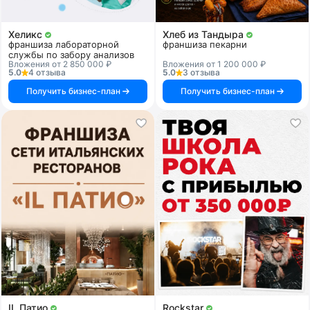
Хеликс
Хлеб из Тандыра
франшиза лабораторной
франшиза пекарни
службы по забору анализов
Вложения от 2 850 000 ₽
Вложения от 1 200 000 ₽
5.0
4 отзыва
5.0
3 отзыва
Получить бизнес-план
Получить бизнес-план
IL Патио
Rockstar