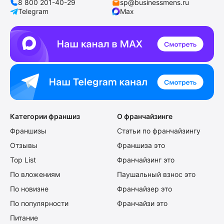
8 800 201-40-29
sp@businessmens.ru
Telegram
Max
Категории франшиз
О франчайзинге
Франшизы
Статьи по франчайзингу
Отзывы
Франшиза это
Top List
Франчайзинг это
По вложениям
Паушальный взнос это
По новизне
Франчайзер это
По популярности
Франчайзи это
Питание