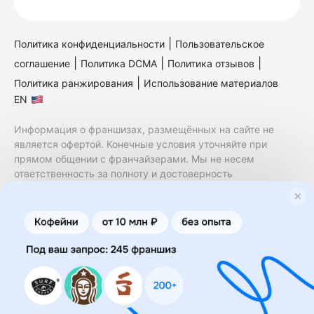
|
Политика конфиденциальности
Пользовательское
|
|
|
соглашение
Политика DCMA
Политика отзывов
|
Политика ранжирования
Использование материалов
EN
Информация о франшизах, размещённых на сайте не
является офертой. Конечные условия уточняйте при
прямом общении с франчайзерами. Мы не несем
ответственность за полноту и достоверность
содержащейся в них информации. Сайт не принадлежит
финансовой организации и на нем не оказываются
финансовые услуги. Заключение договоров
коммерческой концессии (франчайзинга) осуществляется
правообладателями/их представителями. Бизнесменс.ру
не является посредником или представителем
правообладателя и не несет ответственность за условия
предоставления франшизы и действия лиц,
осуществленные на основании информации, имеющейся