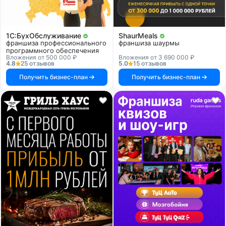
1C:БухОбслуживание
ShaurMeals
франшиза профессионального
франшиза шаурмы
программного обеспечения
Вложения от 500 000 ₽
Вложения от 3 690 000 ₽
4.8
25 отзывов
5.0
15 отзывов
Получить бизнес-план
Получить бизнес-план