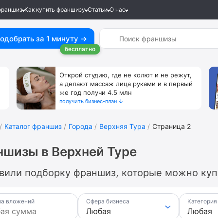
франшиз
Как купить франшизу
Статьи
О нас
одобрать за 1 минуту →
бесплатно
Открой студию, где не колют и не режут,
а делают массаж лица руками и в первый
же год получи 4.5 млн
получить бизнес-план ↓
Каталог франшиз
Города
Верхняя Тура
Страница 2
шизы в Верхней Туре
вили подборку франшиз, которые можно купи
а вложений
Сфера бизнеса
Категория