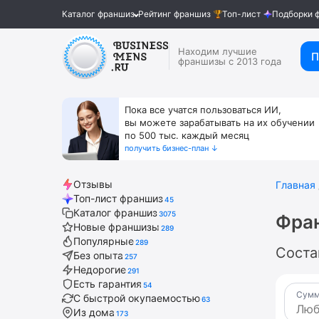
Каталог франшиз
Рейтинг франшиз
Топ-лист
Подборки 
Находим лучшие
П
франшизы с 2013 года
Пока все учатся пользоваться ИИ,
вы можете зарабатывать на их обучении
по 500 тыс. каждый месяц
получить бизнес-план ↓
Отзывы
Главная
Топ-лист франшиз
45
Каталог франшиз
3075
Фран
Новые франшизы
289
Популярные
289
Соста
Без опыта
257
Недорогие
291
Есть гарантия
54
Сумм
С быстрой окупаемостью
63
Из дома
173