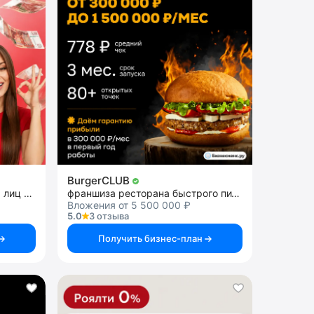
BurgerCLUB
списание долгов физических лиц и ИП
франшиза ресторана быстрого питания
Вложения от 5 500 000 ₽
5.0
3 отзыва
Получить бизнес-план