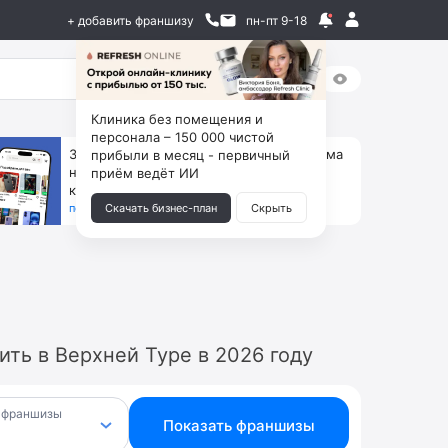
+ добавить франшизу
пн-пт 9-18
Клиника без помещения и
персонала – 150 000 чистой
За 90 тыс. открой магазин на Авито, дома
прибыли в месяц - первичный
ни коробок, ни товара, ни склада, зато
приём ведёт ИИ
каждый месяц +125 тыс. чистыми
получить бизнес-план ↓
Скачать бизнес-план
Скрыть
ть в Верхней Туре в 2026 году
 франшизы
Показать франшизы