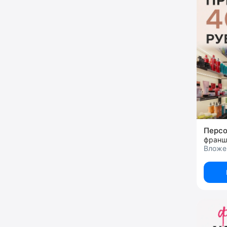
Перс
франш
Вложен