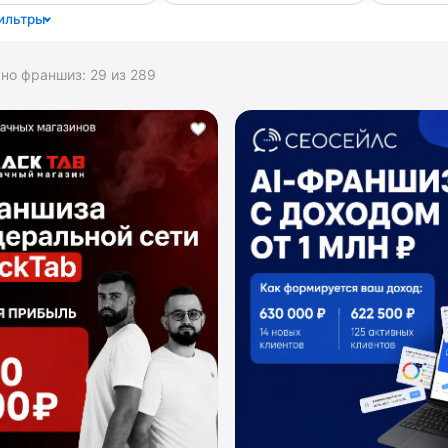
ильтры
ано франшиз:
29
из
289