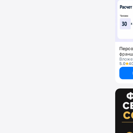
Персо
Вложе
5.0
40