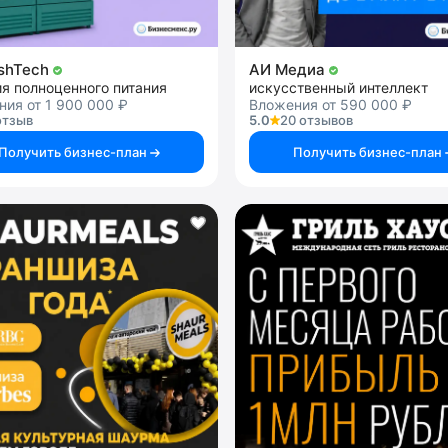
shTech
АИ Медиа
я полноценного питания
искусственный интеллект
ия от 1 900 000 ₽
Вложения от 590 000 ₽
отзыв
5.0
20 отзывов
Получить бизнес-план
Получить бизнес-план