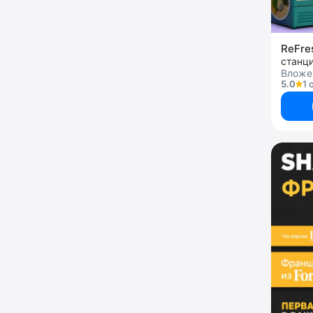
ReFre
станци
Вложен
5.0
1 