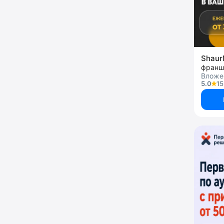
Shaur
франш
Вложен
5.0
15