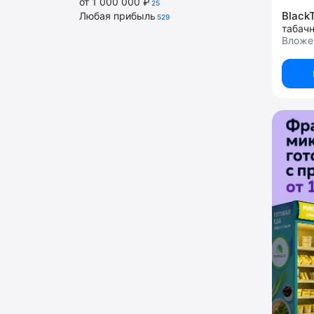
от 1 000 000 ₽
25
Black
Любая прибыль
529
табач
Вложен