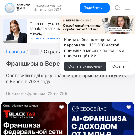
Находим
лучшие
Подобрать →
франшизы с 2013
Пока все учатся пользоваться ИИ, вы можете
зарабатывать на их обучении по 500 тыс. каждый
месяц
получить бизнес-план ↓
Клиника без помещения и
персонала – 150 000 чистой
прибыли в месяц - первичный
Главная
···
Страница 2
приём ведёт ИИ
Франшизы в Верее
Скачать бизнес-план
Скрыть
Составили подборку франшиз, которые можно купить
в Верее в 2026 году
Показано франшиз:
29
из
289