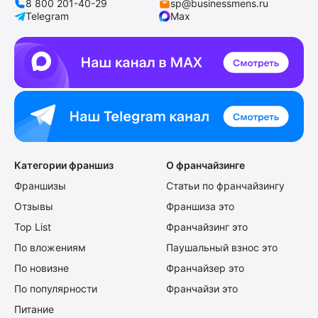
8 800 201-40-29
sp@businessmens.ru
Telegram
Max
Категории франшиз
О франчайзинге
Франшизы
Статьи по франчайзингу
Отзывы
Франшиза это
Top List
Франчайзинг это
По вложениям
Паушальный взнос это
По новизне
Франчайзер это
По популярности
Франчайзи это
Питание