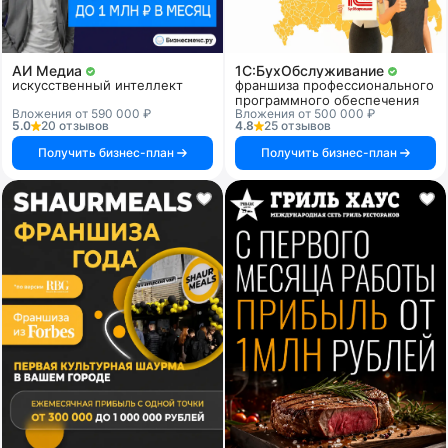
АИ Медиа
1C:БухОбслуживание
искусственный интеллект
франшиза профессионального
программного обеспечения
Вложения от 590 000 ₽
Вложения от 500 000 ₽
5.0
20 отзывов
4.8
25 отзывов
Получить бизнес-план
Получить бизнес-план