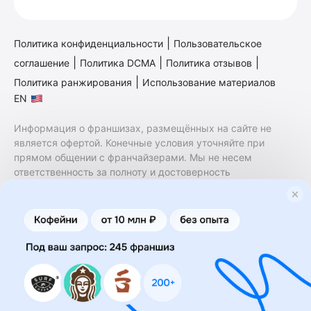
|
Политика конфиденциальности
Пользовательское
|
|
|
соглашение
Политика DCMA
Политика отзывов
|
Политика ранжирования
Использование материалов
EN
Информация о франшизах, размещённых на сайте не
является офертой. Конечные условия уточняйте при
прямом общении с франчайзерами. Мы не несем
ответственность за полноту и достоверность
содержащейся в них информации. Сайт не принадлежит
финансовой организации и на нем не оказываются
финансовые услуги. Заключение договоров
коммерческой концессии (франчайзинга) осуществляется
правообладателями/их представителями. Бизнесменс.ру
не является посредником или представителем
правообладателя и не несет ответственность за условия
предоставления франшизы и действия лиц,
осуществленные на основании информации, имеющейся