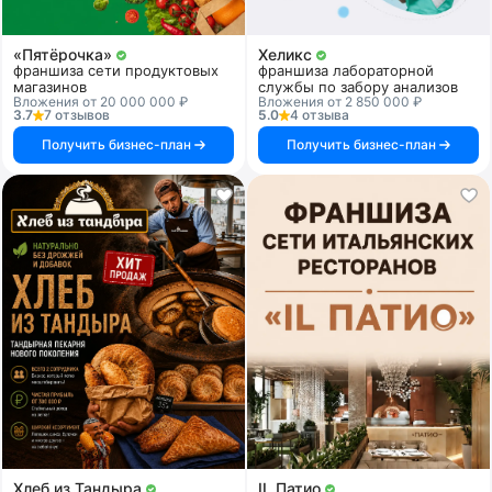
«Пятёрочка»
Хеликс
франшиза сети продуктовых
франшиза лабораторной
магазинов
службы по забору анализов
Вложения от 20 000 000 ₽
Вложения от 2 850 000 ₽
3.7
7 отзывов
5.0
4 отзыва
Получить бизнес-план
Получить бизнес-план
Хлеб из Тандыра
IL Патио