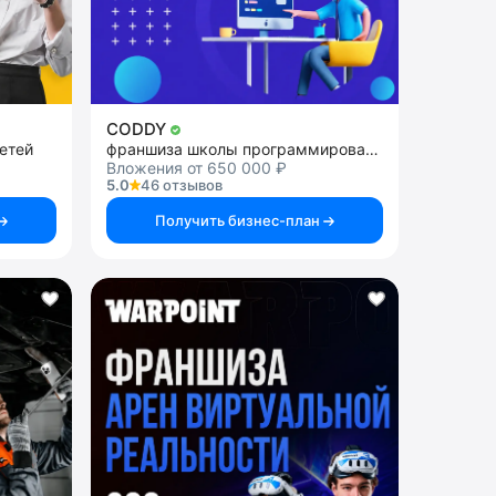
CODDY
етей
франшиза школы программирования и дизайна для детей
Вложения от 650 000 ₽
5.0
46 отзывов
Получить бизнес-план