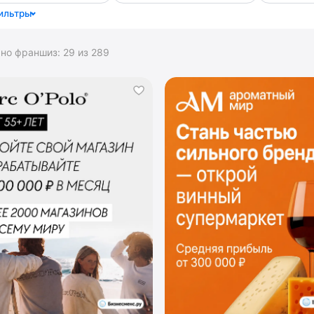
ильтры
ано франшиз:
29
из
289