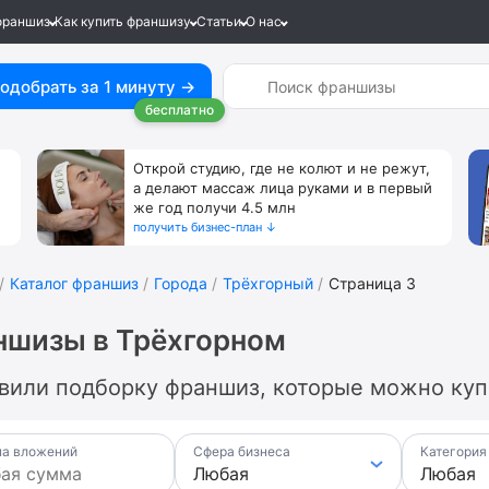
франшиз
Как купить франшизу
Статьи
О нас
одобрать за 1 минуту →
бесплатно
Открой студию, где не колют и не режут,
а делают массаж лица руками и в первый
же год получи 4.5 млн
получить бизнес-план ↓
Каталог франшиз
Города
Трёхгорный
Страница 3
ншизы в Трёхгорном
вили подборку франшиз, которые можно купи
а вложений
Сфера бизнеса
Категория