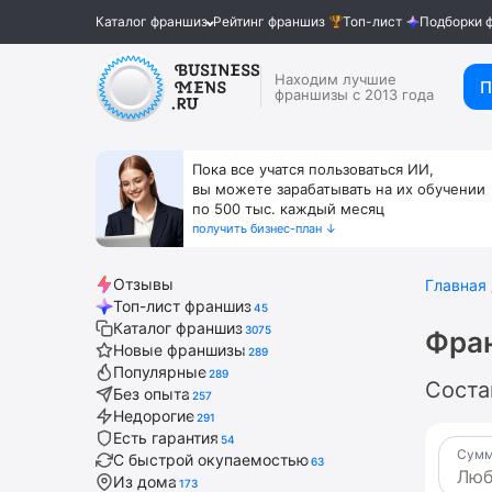
Каталог франшиз
Рейтинг франшиз
Топ-лист
Подборки 
Находим лучшие
П
франшизы с 2013 года
Пока все учатся пользоваться ИИ,
вы можете зарабатывать на их обучении
по 500 тыс. каждый месяц
получить бизнес-план ↓
Отзывы
Главная
Топ-лист франшиз
45
Каталог франшиз
3075
Фра
Новые франшизы
289
Популярные
289
Соста
Без опыта
257
Недорогие
291
Есть гарантия
54
Сумм
С быстрой окупаемостью
63
Из дома
173