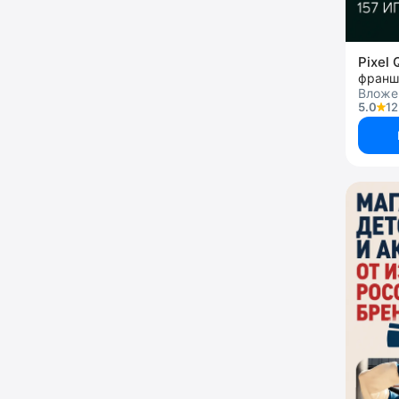
Pixel
франш
Вложен
5.0
12