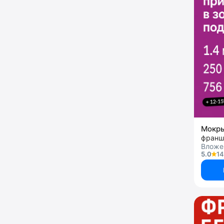
Мокр
франш
Вложен
5.0
14