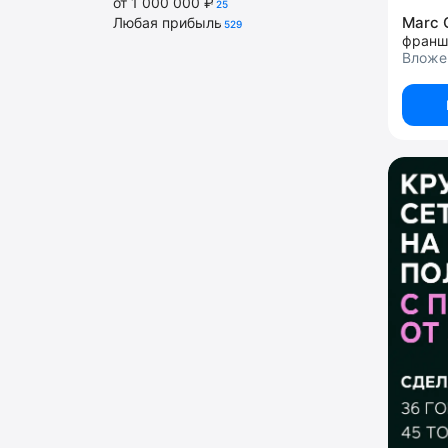
от 1 000 000 ₽
25
Marc 
Любая прибыль
529
франш
Вложен