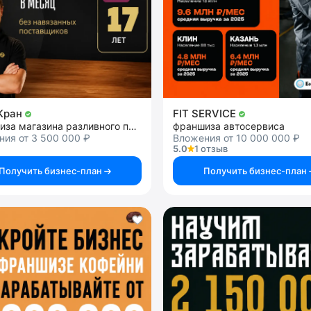
Кран
FIT SERVICE
франшиза магазина разливного пива
франшиза автосервиса
ия от 3 500 000 ₽
Вложения от 10 000 000 ₽
5.0
1 отзыв
Получить бизнес-план
Получить бизнес-план