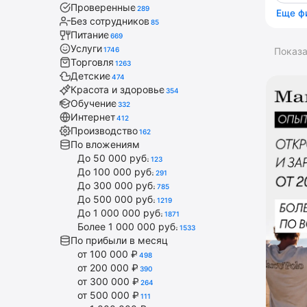
Проверенные
289
Еще ф
Без сотрудников
85
Питание
669
Услуги
1746
Показ
Торговля
1263
Детские
474
Красота и здоровье
354
Обучение
332
Интернет
412
Производство
162
По вложениям
До 50 000 руб.
123
До 100 000 руб.
291
До 300 000 руб.
785
До 500 000 руб.
1219
До 1 000 000 руб.
1871
Более 1 000 000 руб.
1533
По прибыли в месяц
от 100 000 ₽
498
от 200 000 ₽
390
от 300 000 ₽
264
от 500 000 ₽
111