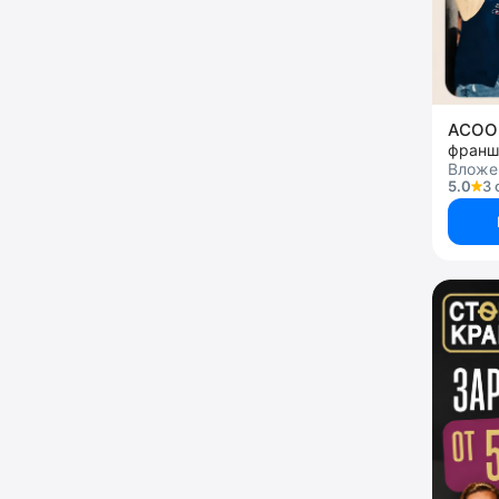
ACOO
франш
Вложен
5.0
3 