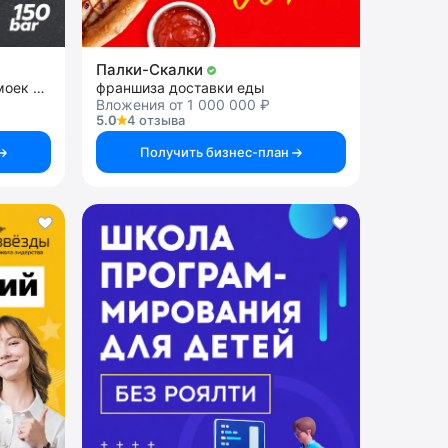
Палки-Скалки
франшиза сети теплых автомоек самообслуживания
франшиза доставки еды
Вложения от 1 000 000 ₽
5.0
4 отзыва
Получить бизнес-план