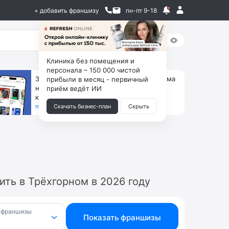
+ добавить франшизу
пн-пт 9-18
Клиника без помещения и
персонала – 150 000 чистой
За 90 тыс. открой магазин на Авито, дома
прибыли в месяц - первичный
ни коробок, ни товара, ни склада, зато
приём ведёт ИИ
каждый месяц +125 тыс. чистыми
получить бизнес-план ↓
Скачать бизнес-план
Скрыть
ть в Трёхгорном в 2026 году
 франшизы
Показать франшизы