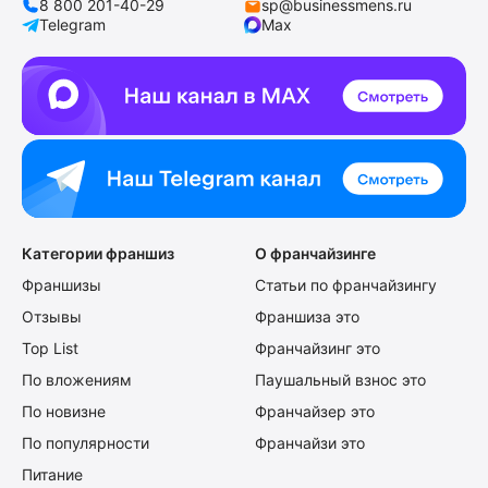
8 800 201-40-29
sp@businessmens.ru
Telegram
Max
Категории франшиз
О франчайзинге
Франшизы
Статьи по франчайзингу
Отзывы
Франшиза это
Top List
Франчайзинг это
По вложениям
Паушальный взнос это
По новизне
Франчайзер это
По популярности
Франчайзи это
Питание