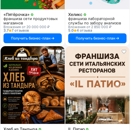
«Пятёрочка»
Хеликс
франшиза сети продуктовых
франшиза лабораторной
магазинов
службы по забору анализов
Вложения от 20 000 000 ₽
Вложения от 2 850 000 ₽
3.7
7 отзывов
5.0
4 отзыва
Получить бизнес-план
Получить бизнес-план
Хлеб из Тандыра
IL Патио