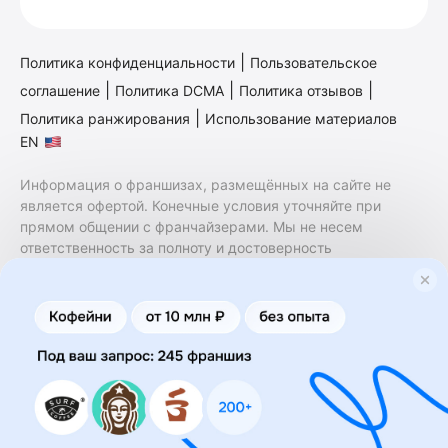
|
Политика конфиденциальности
Пользовательское
|
|
|
соглашение
Политика DCMA
Политика отзывов
|
Политика ранжирования
Использование материалов
EN
Информация о франшизах, размещённых на сайте не
является офертой. Конечные условия уточняйте при
прямом общении с франчайзерами. Мы не несем
ответственность за полноту и достоверность
содержащейся в них информации. Сайт не принадлежит
финансовой организации и на нем не оказываются
финансовые услуги. Заключение договоров
коммерческой концессии (франчайзинга) осуществляется
правообладателями/их представителями. Бизнесменс.ру
не является посредником или представителем
правообладателя и не несет ответственность за условия
предоставления франшизы и действия лиц,
осуществленные на основании информации, имеющейся