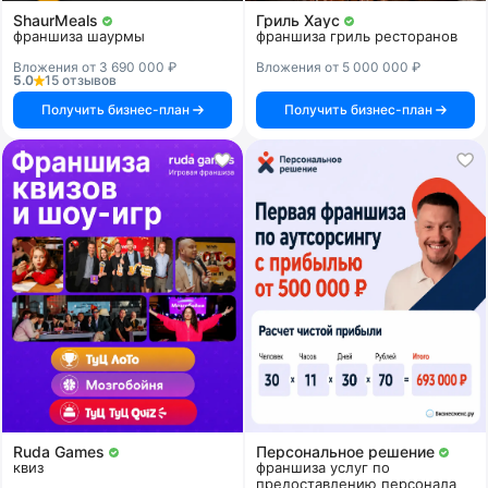
ShaurMeals
Гриль Хаус
франшиза шаурмы
франшиза гриль ресторанов
Вложения от 3 690 000 ₽
Вложения от 5 000 000 ₽
5.0
15 отзывов
Получить бизнес-план
Получить бизнес-план
Ruda Games
Персональное решение
квиз
франшиза услуг по
предоставлению персонала