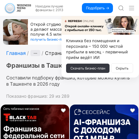
Находим
лучшие
Подобрать →
франшизы с 2013
Открой студию, где не колют и не режут,
а делают массаж лица руками и в первый же год
получи 4.5 млн
получить бизнес-план ↓
Клиника без помещения и
персонала – 150 000 чистой
прибыли в месяц - первичный
Главная
···
Страница 2
приём ведёт ИИ
Франшизы в Ташкенте
Скачать бизнес-план
Скрыть
Составили подборку франшиз, которые можно купить
в Ташкенте в 2026 году
Показано франшиз:
29
из
289