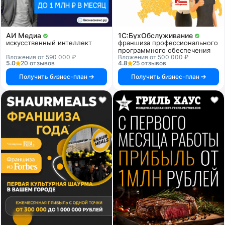
АИ Медиа
1C:БухОбслуживание
искусственный интеллект
франшиза профессионального
программного обеспечения
Вложения от 590 000 ₽
Вложения от 500 000 ₽
5.0
20 отзывов
4.8
25 отзывов
Получить бизнес-план
Получить бизнес-план