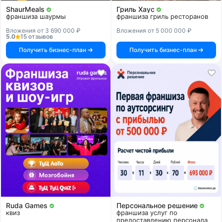
ShaurMeals
Гриль Хаус
франшиза шаурмы
франшиза гриль ресторанов
Вложения от 3 690 000 ₽
Вложения от 5 000 000 ₽
5.0
15 отзывов
Получить бизнес-план
Получить бизнес-план
Ruda Games
Персональное решение
квиз
франшиза услуг по
предоставлению персонала