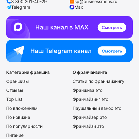
8 800 201-40-29
sp@businessmens.ru
Telegram
Max
Категории франшиз
О франчайзинге
Франшизы
Статьи по франчайзингу
Отзывы
Франшиза это
Top List
Франчайзинг это
По вложениям
Паушальный взнос это
По новизне
Франчайзер это
По популярности
Франчайзи это
Питание