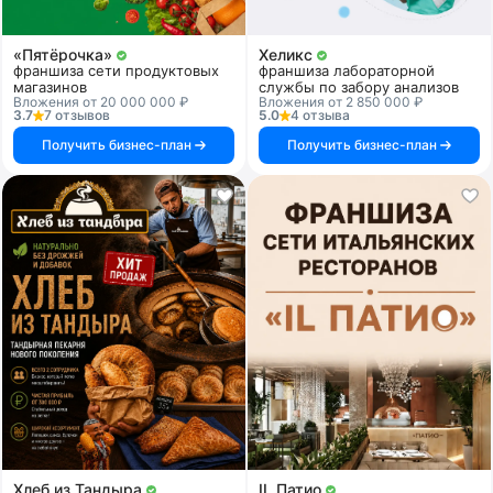
«Пятёрочка»
Хеликс
франшиза сети продуктовых
франшиза лабораторной
магазинов
службы по забору анализов
Вложения от 20 000 000 ₽
Вложения от 2 850 000 ₽
3.7
7 отзывов
5.0
4 отзыва
Получить бизнес-план
Получить бизнес-план
Хлеб из Тандыра
IL Патио