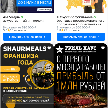
АИ Медиа
1C:БухОбслуживание
искусственный интеллект
франшиза профессионального
программного обеспечения
Вложения от 590 000 ₽
Вложения от 500 000 ₽
5.0
20 отзывов
4.8
25 отзывов
Получить бизнес-план
Получить бизнес-план