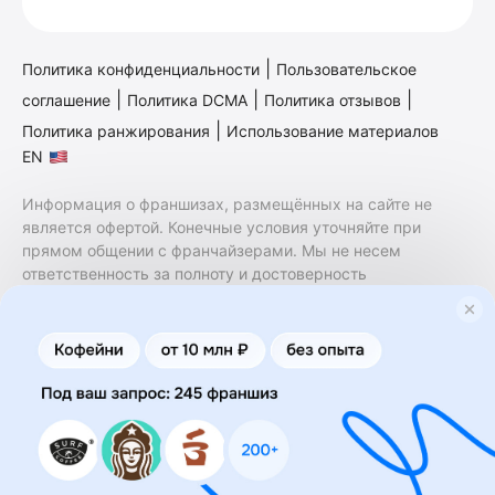
|
Политика конфиденциальности
Пользовательское
|
|
|
соглашение
Политика DCMA
Политика отзывов
|
Политика ранжирования
Использование материалов
EN
Информация о франшизах, размещённых на сайте не
является офертой. Конечные условия уточняйте при
прямом общении с франчайзерами. Мы не несем
ответственность за полноту и достоверность
содержащейся в них информации. Сайт не принадлежит
финансовой организации и на нем не оказываются
финансовые услуги. Заключение договоров
коммерческой концессии (франчайзинга) осуществляется
правообладателями/их представителями. Бизнесменс.ру
не является посредником или представителем
правообладателя и не несет ответственность за условия
предоставления франшизы и действия лиц,
осуществленные на основании информации, имеющейся