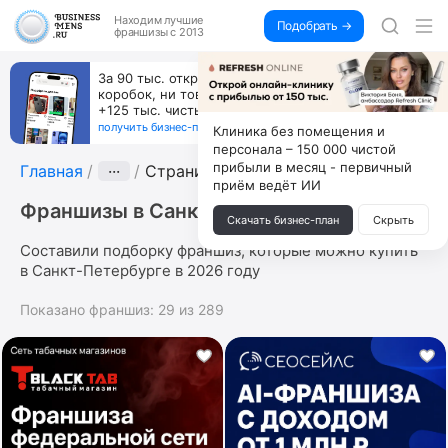
Находим
лучшие
Подобрать →
франшизы с 2013
За 90 тыс. открой магазин на Авито, дома ни
коробок, ни товара, ни склада, зато каждый месяц
+125 тыс. чистыми
получить бизнес-план ↓
Клиника без помещения и
персонала – 150 000 чистой
прибыли в месяц - первичный
Главная
···
Страница 2
приём ведёт ИИ
Франшизы в Санкт-Петербурге
Скачать бизнес-план
Скрыть
Составили подборку франшиз, которые можно купить
в Санкт-Петербурге в 2026 году
Показано франшиз:
29
из
289