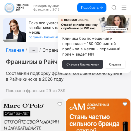
Находим
лучшие
Подобрать →
франшизы с 2013
Пока все учатся пользоваться ИИ, вы можете
зарабатывать на их обучении по 500 тыс. каждый
месяц
получить бизнес-план ↓
Клиника без помещения и
персонала – 150 000 чистой
прибыли в месяц - первичный
Главная
···
Страница 3
приём ведёт ИИ
Франшизы в Райчихинске
Скачать бизнес-план
Скрыть
Составили подборку франшиз, которые можно купить
в Райчихинске в 2026 году
Показано франшиз:
29
из
289