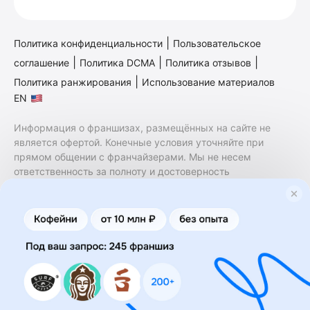
|
Политика конфиденциальности
Пользовательское
|
|
|
соглашение
Политика DCMA
Политика отзывов
|
Политика ранжирования
Использование материалов
EN
Информация о франшизах, размещённых на сайте не
является офертой. Конечные условия уточняйте при
прямом общении с франчайзерами. Мы не несем
ответственность за полноту и достоверность
содержащейся в них информации. Сайт не принадлежит
финансовой организации и на нем не оказываются
финансовые услуги. Заключение договоров
коммерческой концессии (франчайзинга) осуществляется
правообладателями/их представителями. Бизнесменс.ру
не является посредником или представителем
правообладателя и не несет ответственность за условия
предоставления франшизы и действия лиц,
осуществленные на основании информации, имеющейся