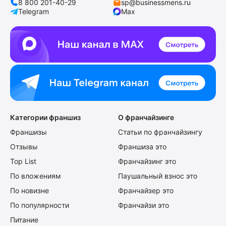
8 800 201-40-29
sp@businessmens.ru
Telegram
Max
Категории франшиз
О франчайзинге
Франшизы
Статьи по франчайзингу
Отзывы
Франшиза это
Top List
Франчайзинг это
По вложениям
Паушальный взнос это
По новизне
Франчайзер это
По популярности
Франчайзи это
Питание