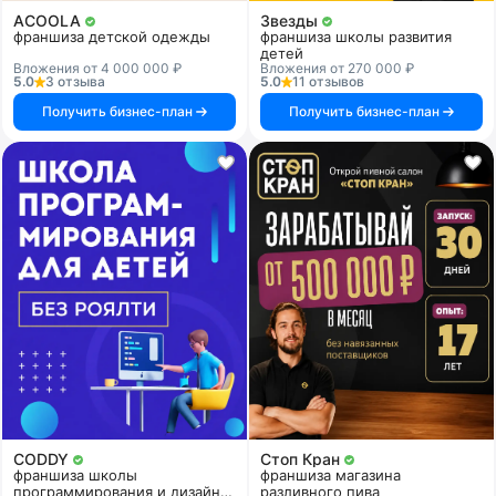
ACOOLA
Звезды
франшиза детской одежды
франшиза школы развития
детей
Вложения от 4 000 000 ₽
Вложения от 270 000 ₽
5.0
3 отзыва
5.0
11 отзывов
Получить бизнес-план
Получить бизнес-план
CODDY
Стоп Кран
франшиза школы
франшиза магазина
программирования и дизайна
разливного пива