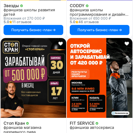
Звезды
CODDY
франшиза школы развития
франшиза школы
детей
программирования и дизайна
Вложения от 270 000 ₽
Вложения от 650 000 ₽
для детей
5.0
11 отзывов
5.0
46 отзывов
Получить бизнес-план
Получить бизнес-план
Стоп Кран
FIT SERVICE
франшиза магазина
франшиза автосервиса
разливного пива