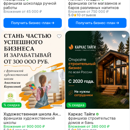
франшиза шоколада ручной
франшиза сети магазинов и
работы
баров разливных напитков
Вложения от 45 000 ₽
Вложения от 750 000 ₽
5.0
10 отзывов
Получить бизнес-план
Получить бизнес-план
% скидка
% скидка
Художественная школа Анастасии Корниловой
Каркас Тайги
франшиза художественной
франшиза строительства
школы
домов и бань
Вложения от 900 000 ₽
Вложения от 380 000 ₽
5.0
4 отзыва
5.0
39 отзывов