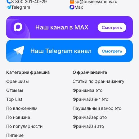
8 800 201-40-29
sp@businessmens.ru
Telegram
Max
Категории франшиз
О франчайзинге
Франшизы
Статьи по франчайзингу
Отзывы
Франшиза это
Top List
Франчайзинг это
По вложениям
Паушальный взнос это
По новизне
Франчайзер это
По популярности
Франчайзи это
Питание