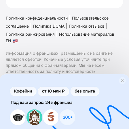
|
Политика конфиденциальности
Пользовательское
|
|
|
соглашение
Политика DCMA
Политика отзывов
|
Политика ранжирования
Использование материалов
EN
Информация о франшизах, размещённых на сайте не
является офертой. Конечные условия уточняйте при
прямом общении с франчайзерами. Мы не несем
ответственность за полноту и достоверность
содержащейся в них информации. Сайт не принадлежит
финансовой организации и на нем не оказываются
финансовые услуги. Заключение договоров
коммерческой концессии (франчайзинга) осуществляется
правообладателями/их представителями. Бизнесменс.ру
не является посредником или представителем
правообладателя и не несет ответственность за условия
предоставления франшизы и действия лиц,
осуществленные на основании информации, имеющейся