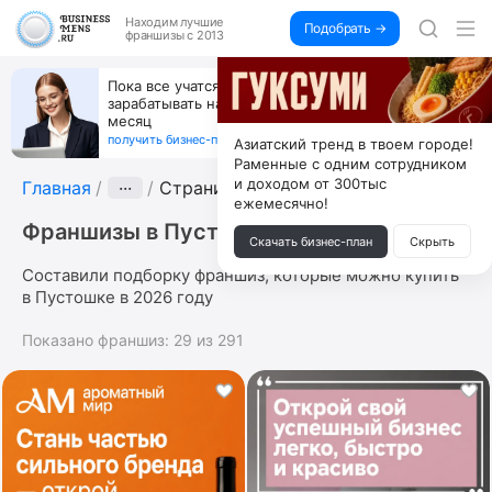
Находим
лучшие
Подобрать →
франшизы с 2013
Пока все учатся пользоваться ИИ, вы можете
зарабатывать на их обучении по 500 тыс. каждый
месяц
получить бизнес-план ↓
Азиатский тренд в твоем городе!
Раменные с одним сотрудником
и доходом от 300тыс
Главная
···
Страница 3
ежемесячно!
Франшизы в Пустошке
Скачать бизнес-план
Скрыть
Составили подборку франшиз, которые можно купить
в Пустошке в 2026 году
Показано франшиз:
29
из
291