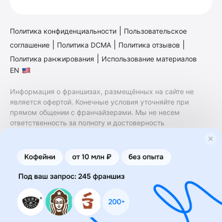
|
Политика конфиденциальности
Пользовательское
|
|
|
соглашение
Политика DCMA
Политика отзывов
|
Политика ранжирования
Использование материалов
EN
Информация о франшизах, размещённых на сайте не
является офертой. Конечные условия уточняйте при
прямом общении с франчайзерами. Мы не несем
ответственность за полноту и достоверность
содержащейся в них информации. Сайт не принадлежит
финансовой организации и на нем не оказываются
финансовые услуги. Заключение договоров
коммерческой концессии (франчайзинга) осуществляется
правообладателями/их представителями. Бизнесменс.ру
не является посредником или представителем
правообладателя и не несет ответственность за условия
предоставления франшизы и действия лиц,
осуществленные на основании информации, имеющейся