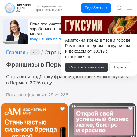
Находим
лучшие
Подобрать →
франшизы с 2013
Пока все учатся пользоваться ИИ, вы можете
зарабатывать на их обучении по 500 тыс. каждый
месяц
получить бизнес-план ↓
Азиатский тренд в твоем городе!
Раменные с одним сотрудником
и доходом от 300тыс
Главная
···
Страница 3
ежемесячно!
Франшизы в Перми
Скачать бизнес-план
Скрыть
Составили подборку франшиз, которые можно купить
в Перми в 2026 году
Показано франшиз:
29
из
288