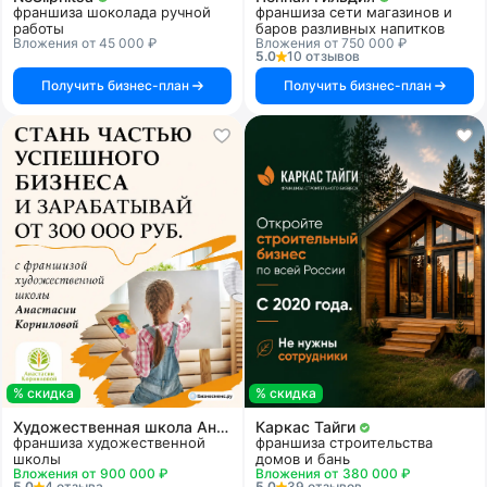
франшиза шоколада ручной
франшиза сети магазинов и
работы
баров разливных напитков
Вложения от 45 000 ₽
Вложения от 750 000 ₽
5.0
10 отзывов
Получить бизнес-план
Получить бизнес-план
% скидка
% скидка
Художественная школа Анастасии Корниловой
Каркас Тайги
франшиза художественной
франшиза строительства
школы
домов и бань
Вложения от 900 000 ₽
Вложения от 380 000 ₽
5.0
4 отзыва
5.0
39 отзывов