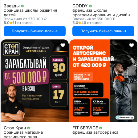
Звезды
CODDY
франшиза школы развития
франшиза школы
детей
программирования и дизайна
Вложения от 270 000 ₽
Вложения от 650 000 ₽
для детей
5.0
11 отзывов
5.0
46 отзывов
Получить бизнес-план
Получить бизнес-план
Стоп Кран
FIT SERVICE
франшиза магазина
франшиза автосервиса
разливного пива