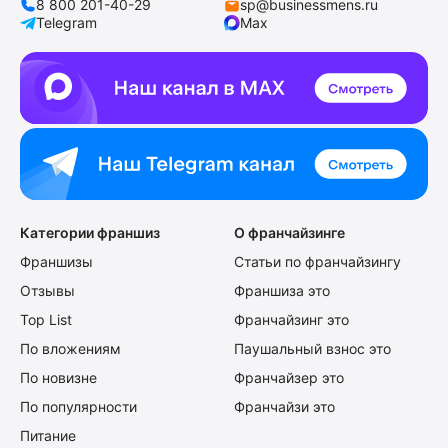
8 800 201-40-29
sp@businessmens.ru
Telegram
Max
Категории франшиз
О франчайзинге
Франшизы
Статьи по франчайзингу
Отзывы
Франшиза это
Top List
Франчайзинг это
По вложениям
Паушальный взнос это
По новизне
Франчайзер это
По популярности
Франчайзи это
Питание