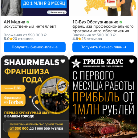
АИ Медиа
1C:БухОбслуживание
искусственный интеллект
франшиза профессионального
программного обеспечения
Вложения от 590 000 ₽
Вложения от 500 000 ₽
5.0
20 отзывов
4.8
25 отзывов
Получить бизнес-план
Получить бизнес-план