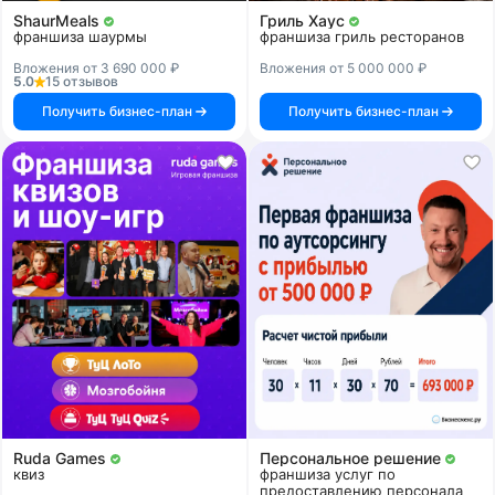
ShaurMeals
Гриль Хаус
франшиза шаурмы
франшиза гриль ресторанов
Вложения от 3 690 000 ₽
Вложения от 5 000 000 ₽
5.0
15 отзывов
Получить бизнес-план
Получить бизнес-план
Ruda Games
Персональное решение
квиз
франшиза услуг по
предоставлению персонала