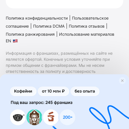
|
Политика конфиденциальности
Пользовательское
|
|
|
соглашение
Политика DCMA
Политика отзывов
|
Политика ранжирования
Использование материалов
EN
Информация о франшизах, размещённых на сайте не
является офертой. Конечные условия уточняйте при
прямом общении с франчайзерами. Мы не несем
ответственность за полноту и достоверность
содержащейся в них информации. Сайт не принадлежит
финансовой организации и на нем не оказываются
финансовые услуги. Заключение договоров
коммерческой концессии (франчайзинга) осуществляется
правообладателями/их представителями. Бизнесменс.ру
не является посредником или представителем
правообладателя и не несет ответственность за условия
предоставления франшизы и действия лиц,
осуществленные на основании информации, имеющейся