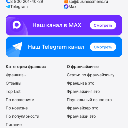
8 800 201-40-29
sp@businessmens.ru
Telegram
Max
Категории франшиз
О франчайзинге
Франшизы
Статьи по франчайзингу
Отзывы
Франшиза это
Top List
Франчайзинг это
По вложениям
Паушальный взнос это
По новизне
Франчайзер это
По популярности
Франчайзи это
Питание