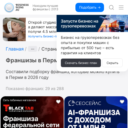
Находим
лучшие
Подобрать →
франшизы с 2013
Открой студию, где не колют и не режут,
а делают массаж лица руками и в первый же год
получи 4.5 млн
получить бизнес-план ↓
Бизнес на грузоперевозках без
опыта и покупки машин с
прибылью от 500 тыс – есть
Главная
···
Страница 2
гарантия на клиентов
Франшизы в Перми
Скачать бизнес-план
Скрыть
Составили подборку франшиз, которые можно купить
в Перми в 2026 году
Показано франшиз:
29
из
288