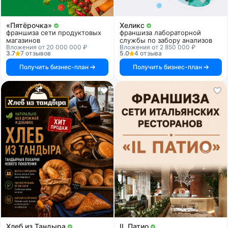
«Пятёрочка»
Хеликс
франшиза сети продуктовых
франшиза лабораторной
магазинов
службы по забору анализов
Вложения от 20 000 000 ₽
Вложения от 2 850 000 ₽
3.7
7 отзывов
5.0
4 отзыва
Получить бизнес-план
Получить бизнес-план
Хлеб из Тандыра
IL Патио