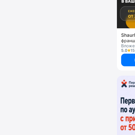
Shaur
франш
Вложен
5.0
15