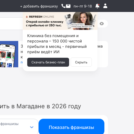
+ добавить франшизу
пн-пт 9-18
Клиника без помещения и
персонала – 150 000 чистой
За 90 тыс. открой магазин на Авито, дома
прибыли в месяц - первичный
ни коробок, ни товара, ни склада, зато
приём ведёт ИИ
каждый месяц +125 тыс. чистыми
получить бизнес-план ↓
Скачать бизнес-план
Скрыть
ть в Магадане в 2026 году
 франшизы
Показать франшизы