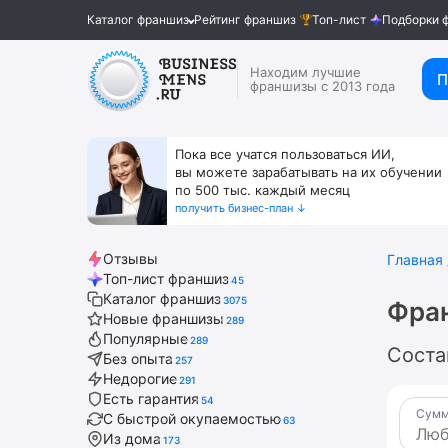
Каталог франшиз
Рейтинг франшиз
Топ-лист
Подборки 
Находим лучшие
П
франшизы с 2013 года
Пока все учатся пользоваться ИИ,
вы можете зарабатывать на их обучении
по 500 тыс. каждый месяц
получить бизнес-план ↓
Отзывы
Главная
Топ-лист франшиз
45
Каталог франшиз
3075
Фра
Новые франшизы
289
Популярные
289
Соста
Без опыта
257
Недорогие
291
Есть гарантия
54
Сумм
С быстрой окупаемостью
63
Из дома
173