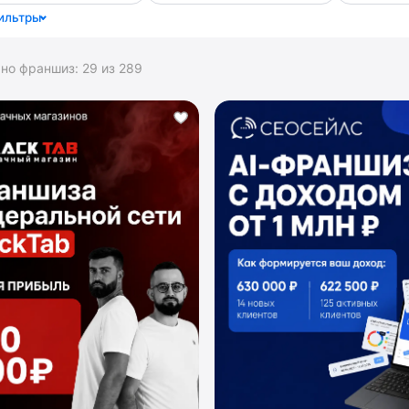
ильтры
ано франшиз:
29
из
289