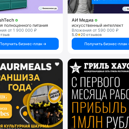
shTech
АИ Медиа
я полноценного питания
искусственный интеллект
ия от 1 900 000 ₽
Вложения от 590 000 ₽
отзыв
5.0
20 отзывов
Получить бизнес-план
Получить бизнес-план