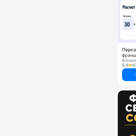
Персо
Вложе
5.0
40