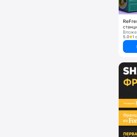
ReFre
станци
Вложен
5.0
1 