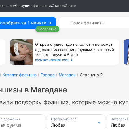
франшиз
Как купить франшизу
Статьи
О нас
одобрать за 1 минуту →
бесплатно
Открой студию, где не колют и не режут,
а делают массаж лица руками и в первый
же год получи 4.5 млн
получить бизнес-план ↓
Каталог франшиз
Города
Магадан
Страница 2
ншизы в Магадане
вили подборку франшиз, которые можно купи
а вложений
Сфера бизнеса
Категория