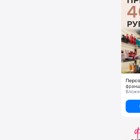
Перс
франш
Вложен