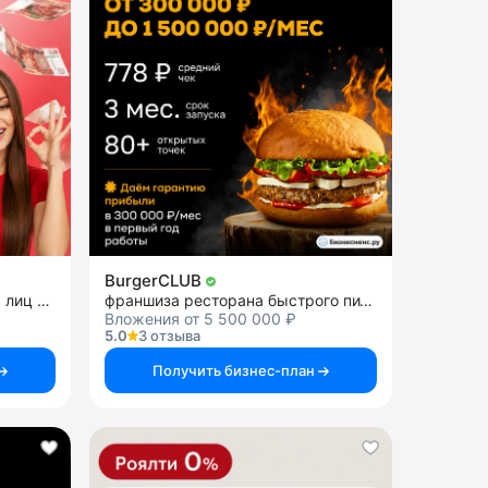
BurgerCLUB
списание долгов физических лиц и ИП
франшиза ресторана быстрого питания
Вложения от 5 500 000 ₽
5.0
3 отзыва
Получить бизнес-план