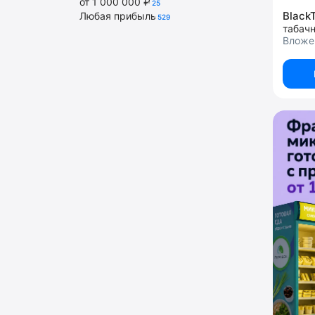
от 1 000 000 ₽
25
Black
Любая прибыль
529
табач
Вложен