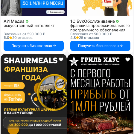
АИ Медиа
1C:БухОбслуживание
искусственный интеллект
франшиза профессионального
программного обеспечения
Вложения от 590 000 ₽
Вложения от 500 000 ₽
5.0
20 отзывов
4.8
25 отзывов
Получить бизнес-план
Получить бизнес-план