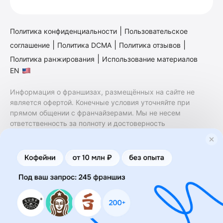
|
Политика конфиденциальности
Пользовательское
|
|
|
соглашение
Политика DCMA
Политика отзывов
|
Политика ранжирования
Использование материалов
EN
Информация о франшизах, размещённых на сайте не
является офертой. Конечные условия уточняйте при
прямом общении с франчайзерами. Мы не несем
ответственность за полноту и достоверность
содержащейся в них информации. Сайт не принадлежит
финансовой организации и на нем не оказываются
финансовые услуги. Заключение договоров
коммерческой концессии (франчайзинга) осуществляется
правообладателями/их представителями. Бизнесменс.ру
не является посредником или представителем
правообладателя и не несет ответственность за условия
предоставления франшизы и действия лиц,
осуществленные на основании информации, имеющейся