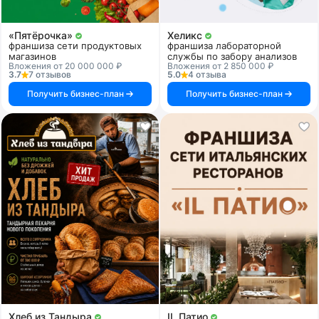
«Пятёрочка»
Хеликс
франшиза сети продуктовых
франшиза лабораторной
магазинов
службы по забору анализов
Вложения от 20 000 000 ₽
Вложения от 2 850 000 ₽
3.7
7 отзывов
5.0
4 отзыва
Получить бизнес-план
Получить бизнес-план
Хлеб из Тандыра
IL Патио