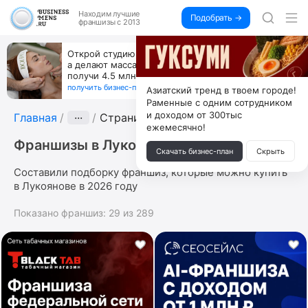
Находим
лучшие
Подобрать →
франшизы с 2013
Открой студию, где не колют и не режут,
а делают массаж лица руками и в первый же год
получи 4.5 млн
получить бизнес-план ↓
Азиатский тренд в твоем городе!
Раменные с одним сотрудником
и доходом от 300тыс
Главная
···
Страница 2
ежемесячно!
Франшизы в Лукоянове
Скачать бизнес-план
Скрыть
Составили подборку франшиз, которые можно купить
в Лукоянове в 2026 году
Показано франшиз:
29
из
289