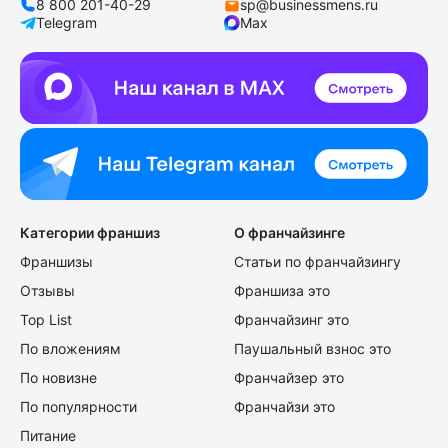
8 800 201-40-29
sp@businessmens.ru
Telegram
Max
Категории франшиз
О франчайзинге
Франшизы
Статьи по франчайзингу
Отзывы
Франшиза это
Top List
Франчайзинг это
По вложениям
Паушальный взнос это
По новизне
Франчайзер это
По популярности
Франчайзи это
Питание