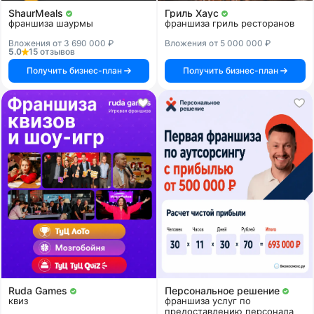
ShaurMeals
Гриль Хаус
франшиза шаурмы
франшиза гриль ресторанов
Вложения от 3 690 000 ₽
Вложения от 5 000 000 ₽
5.0
15 отзывов
Получить бизнес-план
Получить бизнес-план
Ruda Games
Персональное решение
квиз
франшиза услуг по
предоставлению персонала