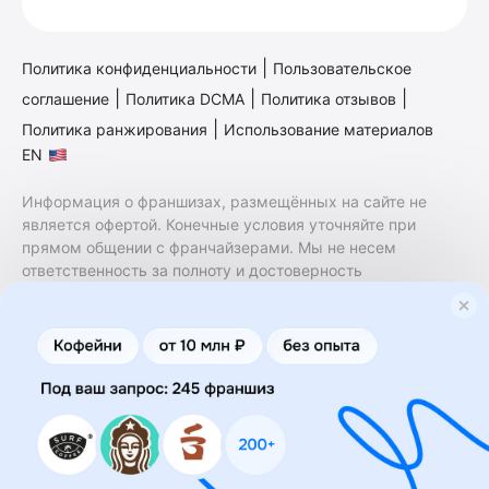
|
Политика конфиденциальности
Пользовательское
|
|
|
соглашение
Политика DCMA
Политика отзывов
|
Политика ранжирования
Использование материалов
EN
Информация о франшизах, размещённых на сайте не
является офертой. Конечные условия уточняйте при
прямом общении с франчайзерами. Мы не несем
ответственность за полноту и достоверность
содержащейся в них информации. Сайт не принадлежит
финансовой организации и на нем не оказываются
финансовые услуги. Заключение договоров
коммерческой концессии (франчайзинга) осуществляется
правообладателями/их представителями. Бизнесменс.ру
не является посредником или представителем
правообладателя и не несет ответственность за условия
предоставления франшизы и действия лиц,
осуществленные на основании информации, имеющейся