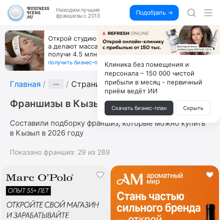
Находим
лучшие
Подобрать →
франшизы с 2013
Открой студию, где не колют и не режут,
а делают массаж лица руками и в первый же год
получи 4.5 млн
получить бизнес-план ↓
Клиника без помещения и
персонала – 150 000 чистой
прибыли в месяц - первичный
Главная
···
Страница 3
приём ведёт ИИ
Франшизы в Кызыл
Скачать бизнес-план
Скрыть
Составили подборку франшиз, которые можно купить
в Кызыл в 2026 году
Показано франшиз:
29
из
289