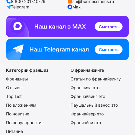
8 800 201-40-29
sp@businessmens.ru
Telegram
Max
Категории франшиз
О франчайзинге
Франшизы
Статьи по франчайзингу
Отзывы
Франшиза это
Top List
Франчайзинг это
По вложениям
Паушальный взнос это
По новизне
Франчайзер это
По популярности
Франчайзи это
Питание