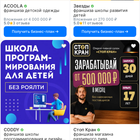
ACOOLA
Звезды
франшиза детской одежды
франшиза школы развития
детей
Вложения от 4 000 000 ₽
Вложения от 270 000 ₽
5.0
3 отзыва
5.0
11 отзывов
Получить бизнес-план
Получить бизнес-план
CODDY
Стоп Кран
франшиза школы
франшиза магазина
программирования и дизайна
разливного пива