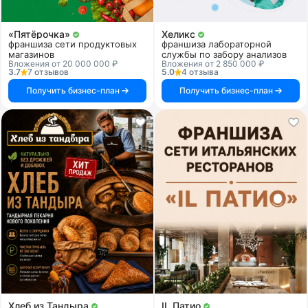
«Пятёрочка»
Хеликс
франшиза сети продуктовых
франшиза лабораторной
магазинов
службы по забору анализов
Вложения от 20 000 000 ₽
Вложения от 2 850 000 ₽
3.7
7 отзывов
5.0
4 отзыва
Получить бизнес-план
Получить бизнес-план
Хлеб из Тандыра
IL Патио