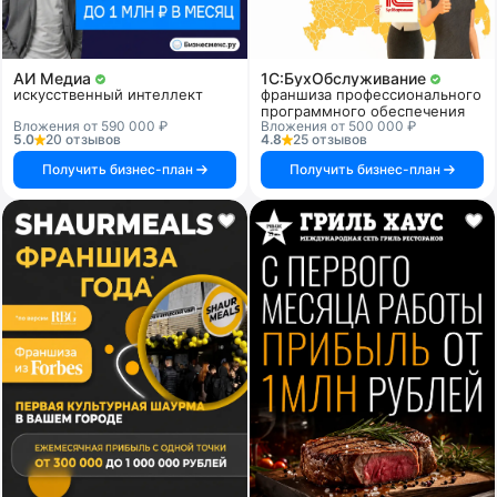
АИ Медиа
1C:БухОбслуживание
искусственный интеллект
франшиза профессионального
программного обеспечения
Вложения от 590 000 ₽
Вложения от 500 000 ₽
5.0
20 отзывов
4.8
25 отзывов
Получить бизнес-план
Получить бизнес-план