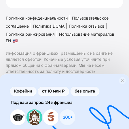
|
Политика конфиденциальности
Пользовательское
|
|
|
соглашение
Политика DCMA
Политика отзывов
|
Политика ранжирования
Использование материалов
EN
Информация о франшизах, размещённых на сайте не
является офертой. Конечные условия уточняйте при
прямом общении с франчайзерами. Мы не несем
ответственность за полноту и достоверность
содержащейся в них информации. Сайт не принадлежит
финансовой организации и на нем не оказываются
финансовые услуги. Заключение договоров
коммерческой концессии (франчайзинга) осуществляется
правообладателями/их представителями. Бизнесменс.ру
не является посредником или представителем
правообладателя и не несет ответственность за условия
предоставления франшизы и действия лиц,
осуществленные на основании информации, имеющейся