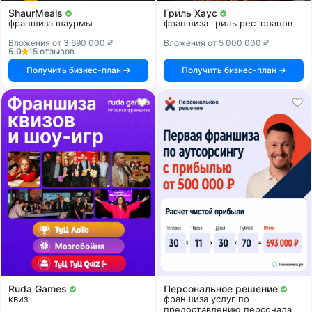
ShaurMeals
Гриль Хаус
франшиза шаурмы
франшиза гриль ресторанов
Вложения от 3 690 000 ₽
Вложения от 5 000 000 ₽
5.0
15 отзывов
Получить бизнес-план
Получить бизнес-план
Ruda Games
Персональное решение
квиз
франшиза услуг по
предоставлению персонала