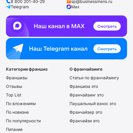
8 800 201-40-29
sp@businessmens.ru
Telegram
Max
Категории франшиз
О франчайзинге
Франшизы
Статьи по франчайзингу
Отзывы
Франшиза это
Top List
Франчайзинг это
По вложениям
Паушальный взнос это
По новизне
Франчайзер это
По популярности
Франчайзи это
Питание