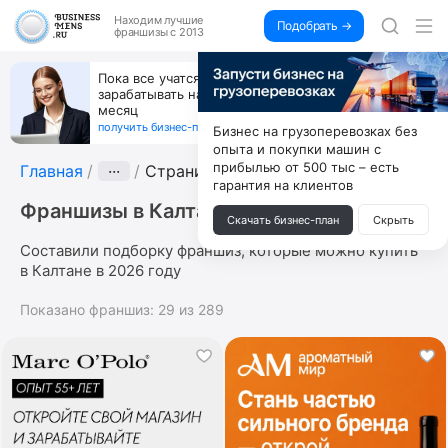
Находим
лучшие
Подобрать →
франшизы с 2013
Пока все учатся пользоваться ИИ, вы можете
зарабатывать на их обучении по 500 тыс. каждый
месяц
получить бизнес-план ↓
Бизнес на грузоперевозках без
опыта и покупки машин с
прибылью от 500 тыс – есть
Главная
···
Страница 3
гарантия на клиентов
Франшизы в Калтане
Скачать бизнес-план
Скрыть
Составили подборку франшиз, которые можно купить
в Калтане в 2026 году
Показано франшиз:
29
из
289