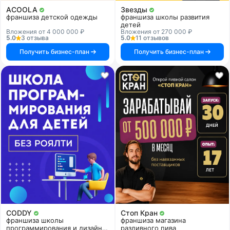
ACOOLA
Звезды
франшиза детской одежды
франшиза школы развития
детей
Вложения от 4 000 000 ₽
Вложения от 270 000 ₽
5.0
3 отзыва
5.0
11 отзывов
Получить бизнес-план
Получить бизнес-план
CODDY
Стоп Кран
франшиза школы
франшиза магазина
программирования и дизайна
разливного пива