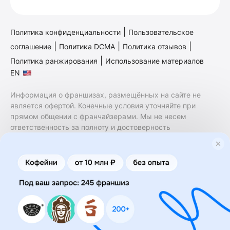
|
Политика конфиденциальности
Пользовательское
|
|
|
соглашение
Политика DCMA
Политика отзывов
|
Политика ранжирования
Использование материалов
EN
Информация о франшизах, размещённых на сайте не
является офертой. Конечные условия уточняйте при
прямом общении с франчайзерами. Мы не несем
ответственность за полноту и достоверность
содержащейся в них информации. Сайт не принадлежит
финансовой организации и на нем не оказываются
финансовые услуги. Заключение договоров
коммерческой концессии (франчайзинга) осуществляется
правообладателями/их представителями. Бизнесменс.ру
не является посредником или представителем
правообладателя и не несет ответственность за условия
предоставления франшизы и действия лиц,
осуществленные на основании информации, имеющейся