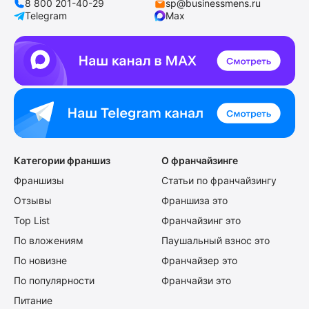
8 800 201-40-29
sp@businessmens.ru
Telegram
Max
Категории франшиз
О франчайзинге
Франшизы
Статьи по франчайзингу
Отзывы
Франшиза это
Top List
Франчайзинг это
По вложениям
Паушальный взнос это
По новизне
Франчайзер это
По популярности
Франчайзи это
Питание