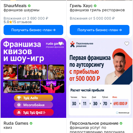
ShaurMeals
Гриль Хаус
франшиза шаурмы
франшиза гриль ресторанов
Вложения от 3 690 000 ₽
Вложения от 5 000 000 ₽
5.0
15 отзывов
Получить бизнес-план
Получить бизнес-план
Ruda Games
Персональное решение
квиз
франшиза услуг по
предоставлению персонала