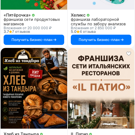
«Пятёрочка»
Хеликс
франшиза сети продуктовых
франшиза лабораторной
магазинов
службы по забору анализов
Вложения от 20 000 000 ₽
Вложения от 2 850 000 ₽
3.7
7 отзывов
5.0
4 отзыва
Получить бизнес-план
Получить бизнес-план
Хлеб из Тандыра
IL Патио