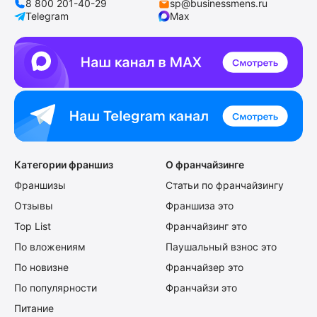
8 800 201-40-29
sp@businessmens.ru
Telegram
Max
Категории франшиз
О франчайзинге
Франшизы
Статьи по франчайзингу
Отзывы
Франшиза это
Top List
Франчайзинг это
По вложениям
Паушальный взнос это
По новизне
Франчайзер это
По популярности
Франчайзи это
Питание