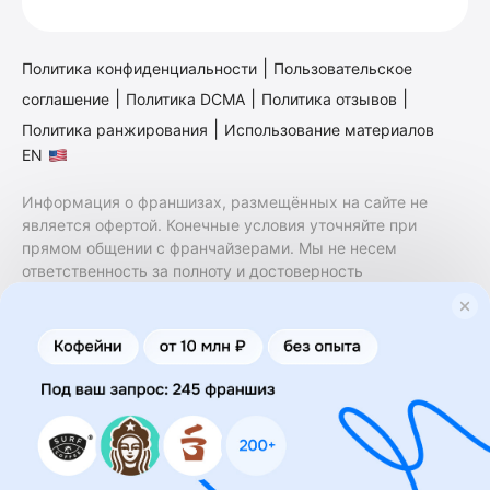
|
Политика конфиденциальности
Пользовательское
|
|
|
соглашение
Политика DCMA
Политика отзывов
|
Политика ранжирования
Использование материалов
EN
Информация о франшизах, размещённых на сайте не
является офертой. Конечные условия уточняйте при
прямом общении с франчайзерами. Мы не несем
ответственность за полноту и достоверность
содержащейся в них информации. Сайт не принадлежит
финансовой организации и на нем не оказываются
финансовые услуги. Заключение договоров
коммерческой концессии (франчайзинга) осуществляется
правообладателями/их представителями. Бизнесменс.ру
не является посредником или представителем
правообладателя и не несет ответственность за условия
предоставления франшизы и действия лиц,
осуществленные на основании информации, имеющейся