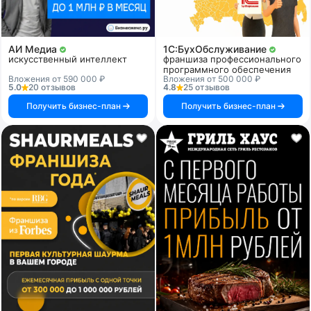
АИ Медиа
1C:БухОбслуживание
искусственный интеллект
франшиза профессионального
программного обеспечения
Вложения от 590 000 ₽
Вложения от 500 000 ₽
5.0
20 отзывов
4.8
25 отзывов
Получить бизнес-план
Получить бизнес-план