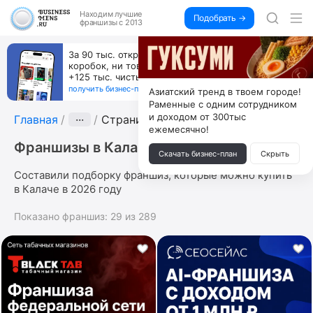
Находим
лучшие
Подобрать →
франшизы с 2013
За 90 тыс. открой магазин на Авито, дома ни
коробок, ни товара, ни склада, зато каждый месяц
+125 тыс. чистыми
получить бизнес-план ↓
Азиатский тренд в твоем городе!
Раменные с одним сотрудником
и доходом от 300тыс
Главная
···
Страница 2
ежемесячно!
Франшизы в Калаче
Скачать бизнес-план
Скрыть
Составили подборку франшиз, которые можно купить
в Калаче в 2026 году
Показано франшиз:
29
из
289