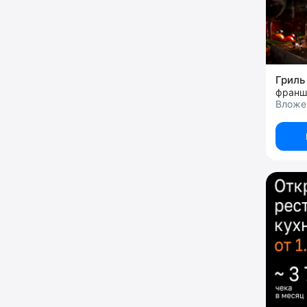
Гриль
франш
Вложен