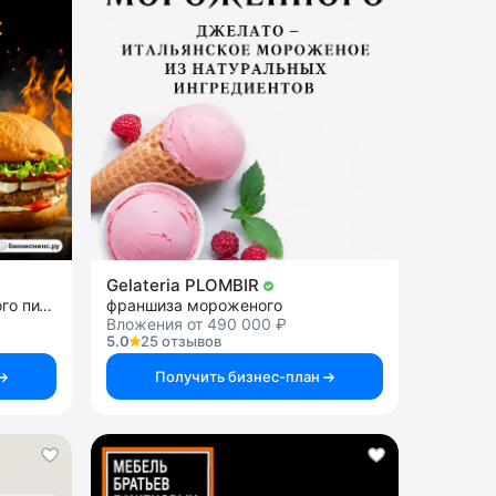
Gelateria PLOMBIR
франшиза ресторана быстрого питания
франшиза мороженого
Вложения от 490 000 ₽
5.0
25 отзывов
Получить бизнес-план