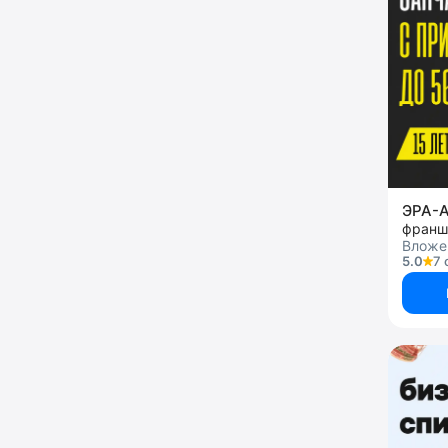
ЭРА-
франш
Вложе
5.0
7 