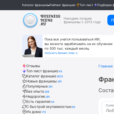
Каталог франшиз
Рейтинг франшиз
Топ-лист
Подборки 
Находим лучшие
П
франшизы с 2013 года
Пока все учатся пользоваться ИИ,
вы можете зарабатывать на их обучении
по 500 тыс. каждый месяц
получить бизнес-план ↓
Отзывы
Главная
Топ-лист франшиз
45
Каталог франшиз
3075
Фра
Новые франшизы
291
Популярные
291
Соста
Без опыта
259
Недорогие
291
Есть гарантия
54
Сумм
С быстрой окупаемостью
63
Из дома
173