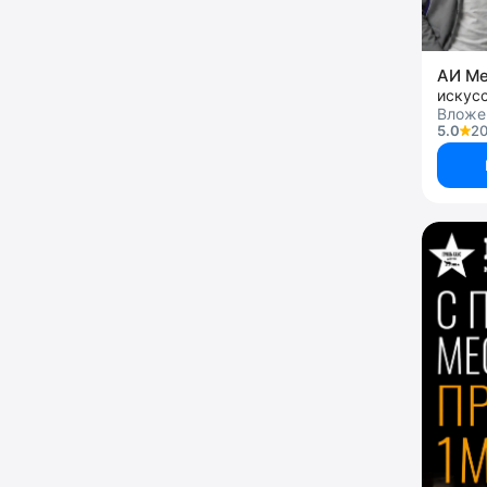
АИ М
искус
Вложе
5.0
20