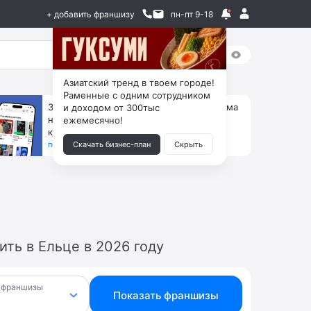
+ добавить франшизу
пн-пт 9-18
Азиатский тренд в твоем городе!
Раменные с одним сотрудником
За 90 тыс. открой магазин на Авито, дома
и доходом от 300тыс
ни коробок, ни товара, ни склада, зато
ежемесячно!
каждый месяц +125 тыс. чистыми
получить бизнес-план ↓
Скачать бизнес-план
Скрыть
ть в Ельце в 2026 году
 франшизы
Показать франшизы