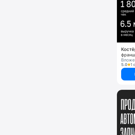
Кост
франш
Вложен
5.0
1 