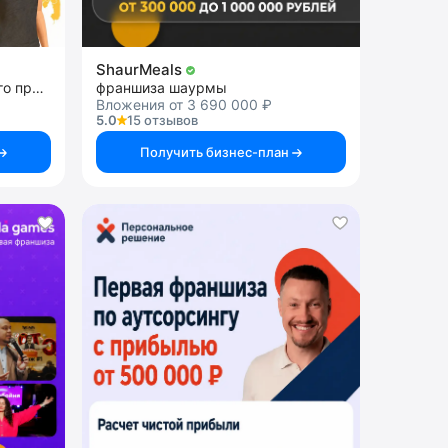
ShaurMeals
франшиза профессионального программного обеспечения
франшиза шаурмы
Вложения от 3 690 000 ₽
5.0
15 отзывов
Получить бизнес-план