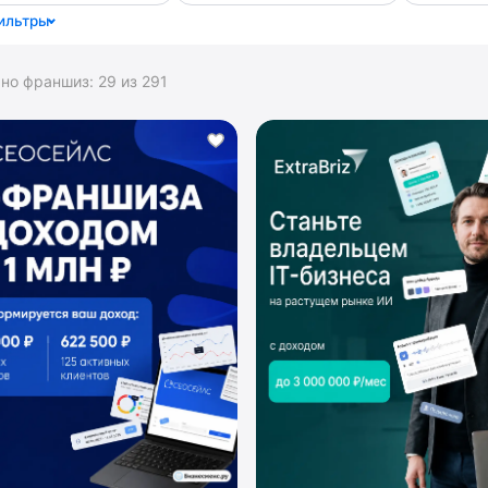
ильтры
ано франшиз:
29
из
291