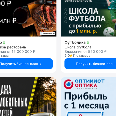
ёр
Футболика
иза ресторана
школа футбола
ия от 15 000 000 ₽
Вложения от 550 000 ₽
отзыв
5.0
11 отзывов
Получить бизнес-план
Получить бизнес-план