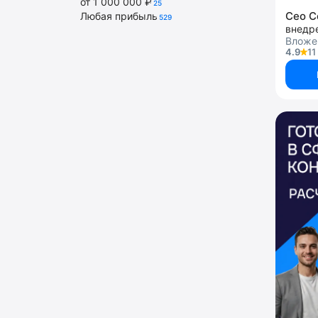
от 1 000 000 ₽
25
Сео 
Любая прибыль
529
Вложе
4.9
11