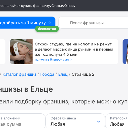
франшиз
Как купить франшизу
Статьи
О нас
одобрать за 1 минуту →
бесплатно
Открой студию, где не колют и не режут,
а делают массаж лица руками и в первый
же год получи 4.5 млн
получить бизнес-план ↓
Каталог франшиз
Города
Елец
Страница 2
ншизы в Ельце
вили подборку франшиз, которые можно купи
а вложений
Сфера бизнеса
Категория