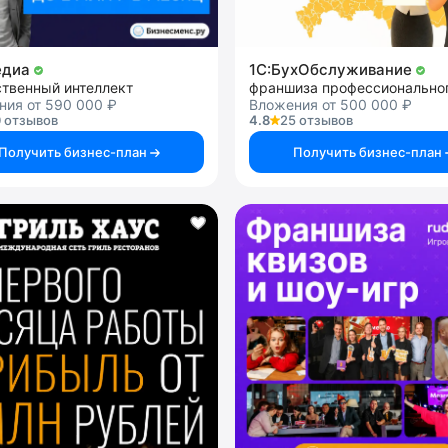
едиа
1C:БухОбслуживание
ственный интеллект
ния от 590 000 ₽
Вложения от 500 000 ₽
 отзывов
4.8
25 отзывов
Получить бизнес-план
Получить бизнес-план