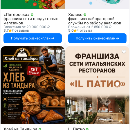
«Пятёрочка»
Хеликс
франшиза сети продуктовых
франшиза лабораторной
магазинов
службы по забору анализов
Вложения от 20 000 000 ₽
Вложения от 2 850 000 ₽
3.7
7 отзывов
5.0
4 отзыва
Получить бизнес-план
Получить бизнес-план
Хлеб из Тандыра
IL Патио