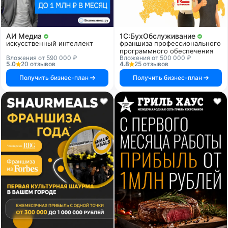
АИ Медиа
1C:БухОбслуживание
искусственный интеллект
франшиза профессионального
программного обеспечения
Вложения от 590 000 ₽
Вложения от 500 000 ₽
5.0
20 отзывов
4.8
25 отзывов
Получить бизнес-план
Получить бизнес-план