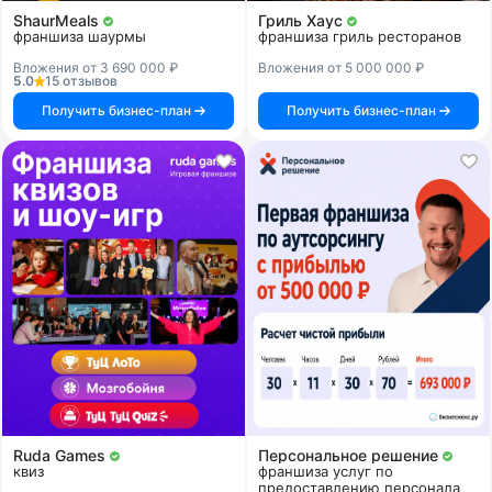
ShaurMeals
Гриль Хаус
франшиза шаурмы
франшиза гриль ресторанов
Вложения от 3 690 000 ₽
Вложения от 5 000 000 ₽
5.0
15 отзывов
Получить бизнес-план
Получить бизнес-план
Ruda Games
Персональное решение
квиз
франшиза услуг по
предоставлению персонала