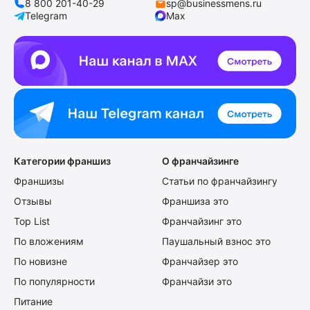
8 800 201-40-29
sp@businessmens.ru
Telegram
Max
Категории франшиз
О франчайзинге
Франшизы
Статьи по франчайзингу
Отзывы
Франшиза это
Top List
Франчайзинг это
По вложениям
Паушальный взнос это
По новизне
Франчайзер это
По популярности
Франчайзи это
Питание