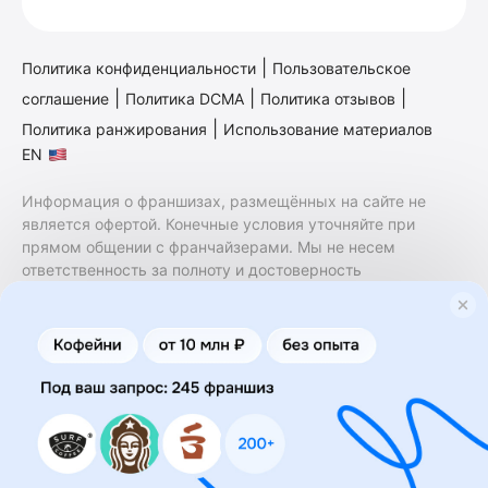
|
Политика конфиденциальности
Пользовательское
|
|
|
соглашение
Политика DCMA
Политика отзывов
|
Политика ранжирования
Использование материалов
EN
Информация о франшизах, размещённых на сайте не
является офертой. Конечные условия уточняйте при
прямом общении с франчайзерами. Мы не несем
ответственность за полноту и достоверность
содержащейся в них информации. Сайт не принадлежит
финансовой организации и на нем не оказываются
финансовые услуги. Заключение договоров
коммерческой концессии (франчайзинга) осуществляется
правообладателями/их представителями. Бизнесменс.ру
не является посредником или представителем
правообладателя и не несет ответственность за условия
предоставления франшизы и действия лиц,
осуществленные на основании информации, имеющейся