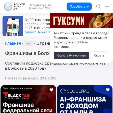
Находим
лучшие
Подобрать →
франшизы с 2013
За 90 тыс. открой магазин на Авито, дома ни
коробок, ни товара, ни склада, зато каждый месяц
+125 тыс. чистыми
получить бизнес-план ↓
Азиатский тренд в твоем городе!
Раменные с одним сотрудником
и доходом от 300тыс
Главная
···
Страница 2
ежемесячно!
Франшизы в Болхове
Скачать бизнес-план
Скрыть
Составили подборку франшиз, которые можно купить
в Болхове в 2026 году
Показано франшиз:
29
из
289