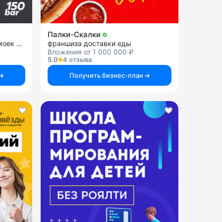
Палки-Скалки
франшиза сети теплых автомоек самообслуживания
франшиза доставки еды
Вложения от 1 000 000 ₽
5.0
4 отзыва
Получить бизнес-план