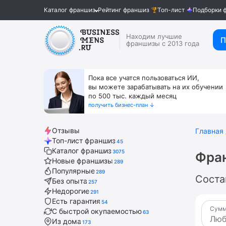
Каталог франшиз
Рейтинг франшиз
Топ-лист
Подборки 
Находим лучшие
П
франшизы с 2013 года
Пока все учатся пользоваться ИИ,
вы можете зарабатывать на их обучении
по 500 тыс. каждый месяц
получить бизнес-план ↓
Отзывы
Главная
Топ-лист франшиз
45
Каталог франшиз
3075
Фран
Новые франшизы
289
Популярные
289
Соста
Без опыта
257
Недорогие
291
Есть гарантия
54
Сумм
С быстрой окупаемостью
63
Из дома
173