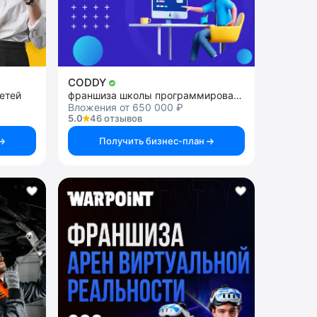
CODDY
етей
франшиза школы программирования и дизайна для детей
Вложения от 650 000 ₽
5.0
46 отзывов
Получить бизнес-план