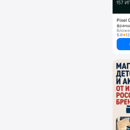
Pixel
франш
Вложен
5.0
12