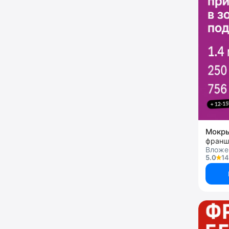
Мокр
франш
Вложен
5.0
14