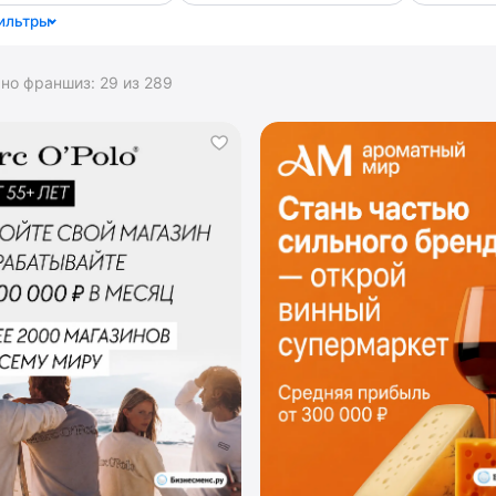
ильтры
ано франшиз:
29
из
289