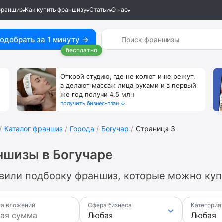
франшиз
Как купить франшизу
Статьи
О нас
одобрать за 1 минуту →
бесплатно
Открой студию, где не колют и не режут,
а делают массаж лица руками и в первый
же год получи 4.5 млн
получить бизнес-план ↓
Каталог франшиз
Города
Богучар
Страница 3
шизы в Богучаре
вили подборку франшиз, которые можно купи
а вложений
Сфера бизнеса
Категория