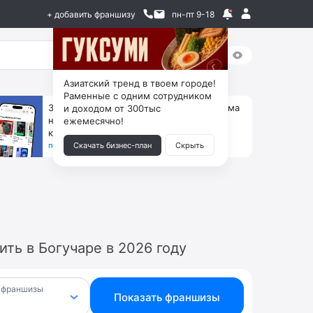
+ добавить франшизу
пн-пт 9-18
Азиатский тренд в твоем городе!
Раменные с одним сотрудником
За 90 тыс. открой магазин на Авито, дома
и доходом от 300тыс
ни коробок, ни товара, ни склада, зато
ежемесячно!
каждый месяц +125 тыс. чистыми
получить бизнес-план ↓
Скачать бизнес-план
Скрыть
ть в Богучаре в 2026 году
 франшизы
Показать франшизы