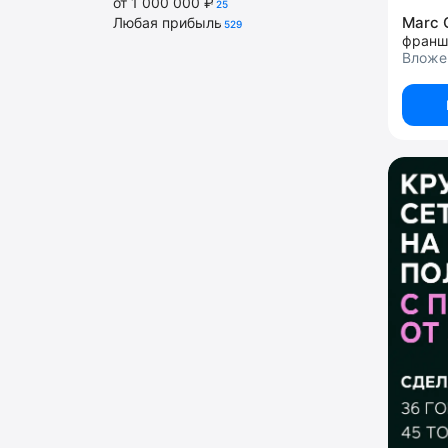
от 1 000 000 ₽
25
Marc 
Любая прибыль
529
франш
Вложен