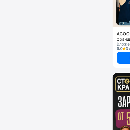
ACOO
франш
Вложен
5.0
3 