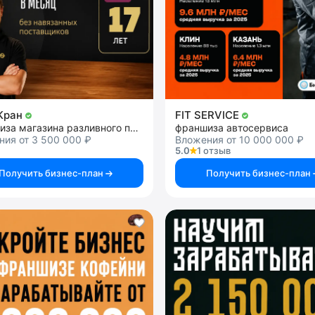
Кран
FIT SERVICE
франшиза магазина разливного пива
франшиза автосервиса
ия от 3 500 000 ₽
Вложения от 10 000 000 ₽
5.0
1 отзыв
Получить бизнес-план
Получить бизнес-план