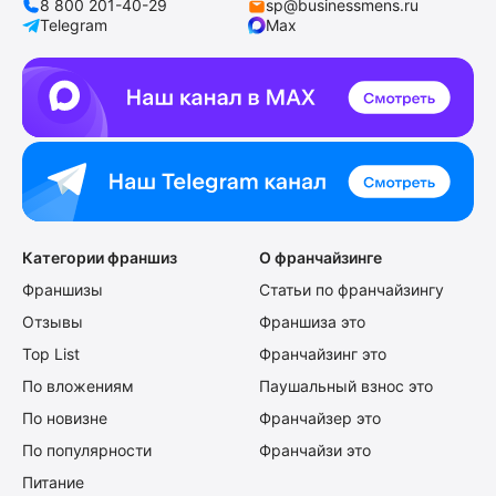
8 800 201-40-29
sp@businessmens.ru
Telegram
Max
Категории франшиз
О франчайзинге
Франшизы
Статьи по франчайзингу
Отзывы
Франшиза это
Top List
Франчайзинг это
По вложениям
Паушальный взнос это
По новизне
Франчайзер это
По популярности
Франчайзи это
Питание