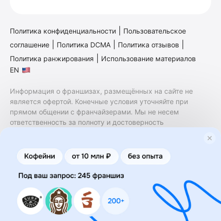
|
Политика конфиденциальности
Пользовательское
|
|
|
соглашение
Политика DCMA
Политика отзывов
|
Политика ранжирования
Использование материалов
EN
Информация о франшизах, размещённых на сайте не
является офертой. Конечные условия уточняйте при
прямом общении с франчайзерами. Мы не несем
ответственность за полноту и достоверность
содержащейся в них информации. Сайт не принадлежит
финансовой организации и на нем не оказываются
финансовые услуги. Заключение договоров
коммерческой концессии (франчайзинга) осуществляется
правообладателями/их представителями. Бизнесменс.ру
не является посредником или представителем
правообладателя и не несет ответственность за условия
предоставления франшизы и действия лиц,
осуществленные на основании информации, имеющейся