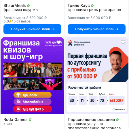
ShaurMeals
Гриль Хаус
франшиза шаурмы
франшиза гриль ресторанов
Вложения от 3 690 000 ₽
Вложения от 5 000 000 ₽
5.0
15 отзывов
Получить бизнес-план
Получить бизнес-план
Ruda Games
Персональное решение
квиз
франшиза услуг по
предоставлению персонала