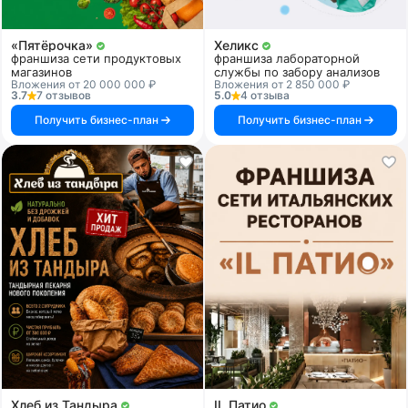
«Пятёрочка»
Хеликс
франшиза сети продуктовых
франшиза лабораторной
магазинов
службы по забору анализов
Вложения от 20 000 000 ₽
Вложения от 2 850 000 ₽
3.7
7 отзывов
5.0
4 отзыва
Получить бизнес-план
Получить бизнес-план
Хлеб из Тандыра
IL Патио