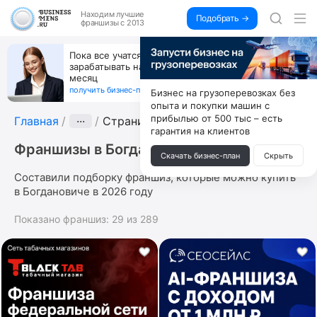
Находим
лучшие
Подобрать →
франшизы с 2013
Пока все учатся пользоваться ИИ, вы можете
зарабатывать на их обучении по 500 тыс. каждый
месяц
получить бизнес-план ↓
Бизнес на грузоперевозках без
опыта и покупки машин с
прибылью от 500 тыс – есть
Главная
···
Страница 2
гарантия на клиентов
Франшизы в Богдановиче
Скачать бизнес-план
Скрыть
Составили подборку франшиз, которые можно купить
в Богдановиче в 2026 году
Показано франшиз:
29
из
289