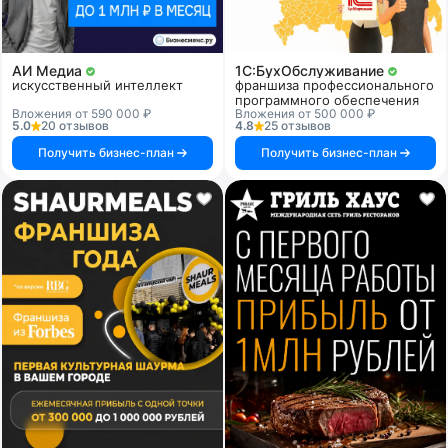
АИ Медиа
1C:БухОбслуживание
искусственный интеллект
франшиза профессионального
программного обеспечения
Вложения от 590 000 ₽
Вложения от 500 000 ₽
5.0
20 отзывов
4.8
25 отзывов
Получить бизнес-план
Получить бизнес-план