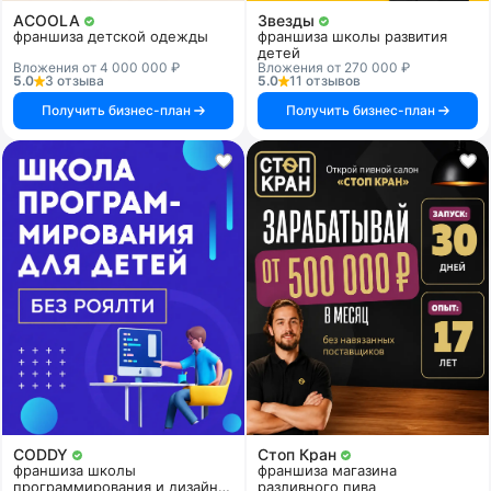
ACOOLA
Звезды
франшиза детской одежды
франшиза школы развития
детей
Вложения от 4 000 000 ₽
Вложения от 270 000 ₽
5.0
3 отзыва
5.0
11 отзывов
Получить бизнес-план
Получить бизнес-план
CODDY
Стоп Кран
франшиза школы
франшиза магазина
программирования и дизайна
разливного пива