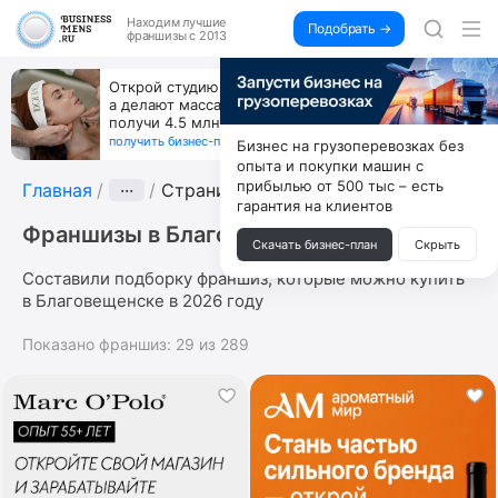
Находим
лучшие
Подобрать →
франшизы с 2013
Открой студию, где не колют и не режут,
а делают массаж лица руками и в первый же год
получи 4.5 млн
получить бизнес-план ↓
Бизнес на грузоперевозках без
опыта и покупки машин с
прибылью от 500 тыс – есть
Главная
···
Страница 3
гарантия на клиентов
Франшизы в Благовещенске
Скачать бизнес-план
Скрыть
Составили подборку франшиз, которые можно купить
в Благовещенске в 2026 году
Показано франшиз:
29
из
289