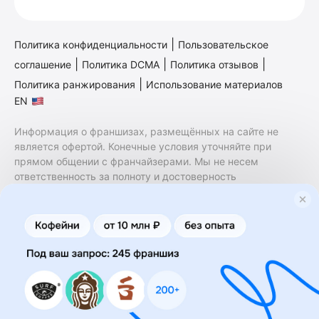
|
Политика конфиденциальности
Пользовательское
|
|
|
соглашение
Политика DCMA
Политика отзывов
|
Политика ранжирования
Использование материалов
EN
Информация о франшизах, размещённых на сайте не
является офертой. Конечные условия уточняйте при
прямом общении с франчайзерами. Мы не несем
ответственность за полноту и достоверность
содержащейся в них информации. Сайт не принадлежит
финансовой организации и на нем не оказываются
финансовые услуги. Заключение договоров
коммерческой концессии (франчайзинга) осуществляется
правообладателями/их представителями. Бизнесменс.ру
не является посредником или представителем
правообладателя и не несет ответственность за условия
предоставления франшизы и действия лиц,
осуществленные на основании информации, имеющейся