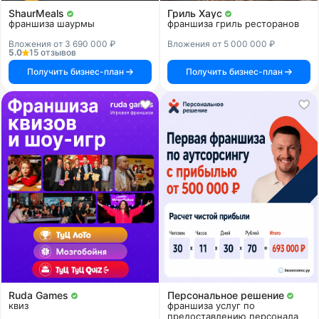
ShaurMeals
Гриль Хаус
франшиза шаурмы
франшиза гриль ресторанов
Вложения от 3 690 000 ₽
Вложения от 5 000 000 ₽
5.0
15 отзывов
Получить бизнес-план
Получить бизнес-план
Ruda Games
Персональное решение
квиз
франшиза услуг по
предоставлению персонала