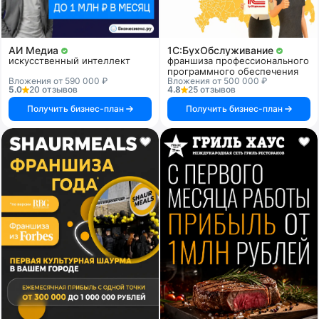
АИ Медиа
1C:БухОбслуживание
искусственный интеллект
франшиза профессионального
программного обеспечения
Вложения от 590 000 ₽
Вложения от 500 000 ₽
5.0
20 отзывов
4.8
25 отзывов
Получить бизнес-план
Получить бизнес-план