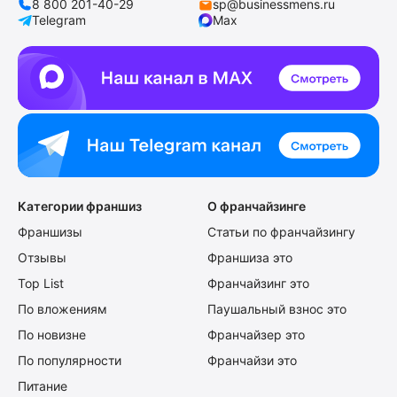
8 800 201-40-29
sp@businessmens.ru
Telegram
Max
Категории франшиз
О франчайзинге
Франшизы
Статьи по франчайзингу
Отзывы
Франшиза это
Top List
Франчайзинг это
По вложениям
Паушальный взнос это
По новизне
Франчайзер это
По популярности
Франчайзи это
Питание