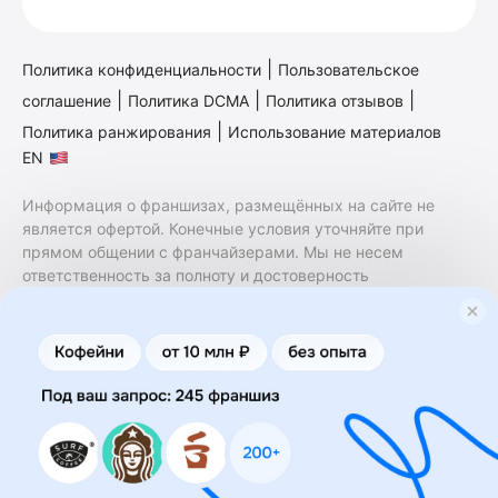
|
Политика конфиденциальности
Пользовательское
|
|
|
соглашение
Политика DCMA
Политика отзывов
|
Политика ранжирования
Использование материалов
EN
Информация о франшизах, размещённых на сайте не
является офертой. Конечные условия уточняйте при
прямом общении с франчайзерами. Мы не несем
ответственность за полноту и достоверность
содержащейся в них информации. Сайт не принадлежит
финансовой организации и на нем не оказываются
финансовые услуги. Заключение договоров
коммерческой концессии (франчайзинга) осуществляется
правообладателями/их представителями. Бизнесменс.ру
не является посредником или представителем
правообладателя и не несет ответственность за условия
предоставления франшизы и действия лиц,
осуществленные на основании информации, имеющейся