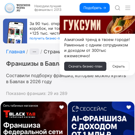
Находим
лучшие
Подобрать →
франшизы с 2013
За 90 тыс. открой магазин на Авито, дома ни
коробок, ни товара, ни склада, зато каждый месяц
+125 тыс. чистыми
получить бизнес-план ↓
Азиатский тренд в твоем городе!
Раменные с одним сотрудником
и доходом от 300тыс
Главная
···
Страница 2
ежемесячно!
Франшизы в Бавлах
Скачать бизнес-план
Скрыть
Составили подборку франшиз, которые можно купить
в Бавлах в 2026 году
Показано франшиз:
29
из
289