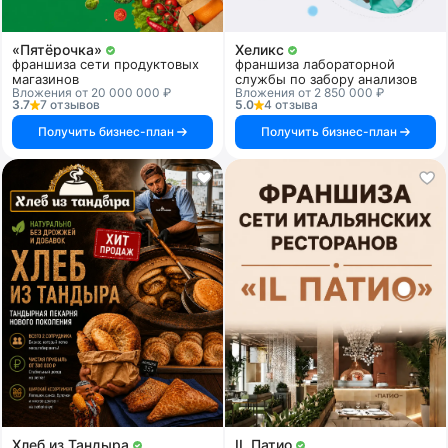
«Пятёрочка»
Хеликс
франшиза сети продуктовых
франшиза лабораторной
магазинов
службы по забору анализов
Вложения от 20 000 000 ₽
Вложения от 2 850 000 ₽
3.7
7 отзывов
5.0
4 отзыва
Получить бизнес-план
Получить бизнес-план
Хлеб из Тандыра
IL Патио