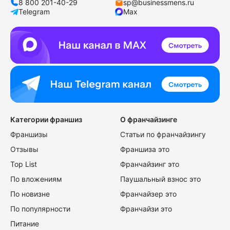
8 800 201-40-29
sp@businessmens.ru
Telegram
Max
Категории франшиз
О франчайзинге
Франшизы
Статьи по франчайзингу
Отзывы
Франшиза это
Top List
Франчайзинг это
По вложениям
Паушальный взнос это
По новизне
Франчайзер это
По популярности
Франчайзи это
Питание