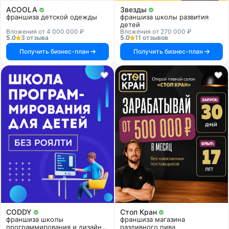
ACOOLA
Звезды
франшиза детской одежды
франшиза школы развития
детей
Вложения от 4 000 000 ₽
Вложения от 270 000 ₽
5.0
3 отзыва
5.0
11 отзывов
Получить бизнес-план
Получить бизнес-план
CODDY
Стоп Кран
франшиза школы
франшиза магазина
программирования и дизайна
разливного пива