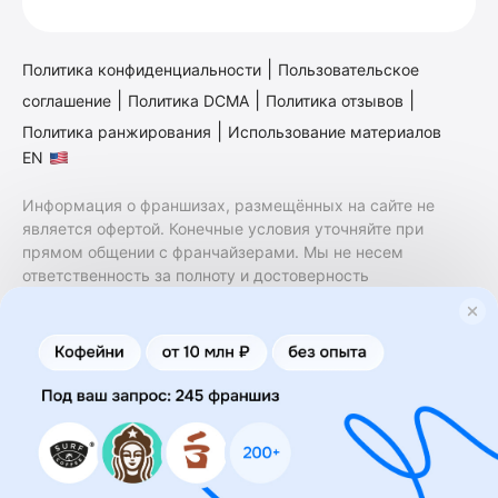
|
Политика конфиденциальности
Пользовательское
|
|
|
соглашение
Политика DCMA
Политика отзывов
|
Политика ранжирования
Использование материалов
EN
Информация о франшизах, размещённых на сайте не
является офертой. Конечные условия уточняйте при
прямом общении с франчайзерами. Мы не несем
ответственность за полноту и достоверность
содержащейся в них информации. Сайт не принадлежит
финансовой организации и на нем не оказываются
финансовые услуги. Заключение договоров
коммерческой концессии (франчайзинга) осуществляется
правообладателями/их представителями. Бизнесменс.ру
не является посредником или представителем
правообладателя и не несет ответственность за условия
предоставления франшизы и действия лиц,
осуществленные на основании информации, имеющейся