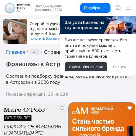
Находим
лучшие
Подобрать →
франшизы с 2013
Открой студию, где не колют и не режут,
а делают массаж лица руками и в первый же год
получи 4.5 млн
получить бизнес-план ↓
Бизнес на грузоперевозках без
опыта и покупки машин с
прибылью от 500 тыс – есть
Главная
···
Страница 3
гарантия на клиентов
Франшизы в Астрахани
Скачать бизнес-план
Скрыть
Составили подборку франшиз, которые можно купить
в Астрахани в 2026 году
Показано франшиз:
29
из
289