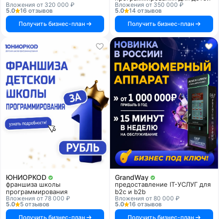
Вложения от 320 000 ₽
Вложения от 350 000 ₽
5.0
16 отзывов
5.0
14 отзывов
Получить бизнес-план
Получить бизнес-план
ЮНИОРКОD
GrandWay
франшиза школы
предоставление IT-УСЛУГ для
программирования
b2c и b2b
Вложения от 78 000 ₽
Вложения от 80 000 ₽
5.0
5 отзывов
5.0
16 отзывов
Получить бизнес-план
Получить бизнес-план