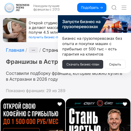
Находим
лучшие
Подобрать →
франшизы с 2013
Открой студию, где не колют и не режут,
а делают массаж лица руками и в первый же год
получи 4.5 млн
получить бизнес-план ↓
Бизнес на грузоперевозках без
опыта и покупки машин с
прибылью от 500 тыс – есть
Главная
···
Страница 4
гарантия на клиентов
Франшизы в Астрахани
Скачать бизнес-план
Скрыть
Составили подборку франшиз, которые можно купить
в Астрахани в 2026 году
Показано франшиз:
29
из
289