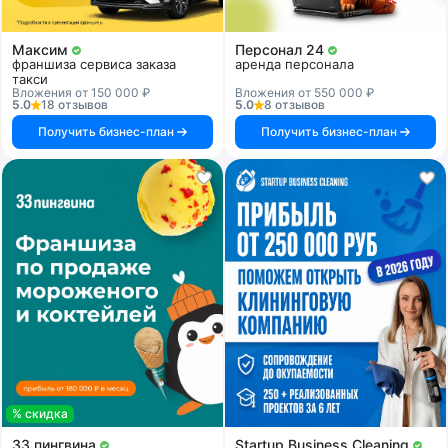
Максим
Персонал 24
франшиза сервиса заказа
аренда персонала
такси
Вложения от 150 000 ₽
Вложения от 550 000 ₽
5.0
18 отзывов
5.0
8 отзывов
Получить бизнес-план
Получить бизнес-план
% скидка
33 пингвина
Startup Business Cleaning