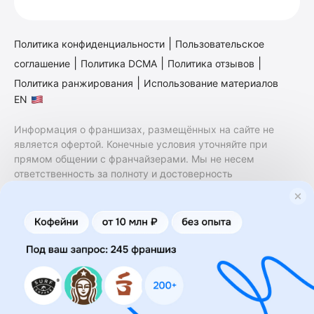
|
Политика конфиденциальности
Пользовательское
|
|
|
соглашение
Политика DCMA
Политика отзывов
|
Политика ранжирования
Использование материалов
EN
Информация о франшизах, размещённых на сайте не
является офертой. Конечные условия уточняйте при
прямом общении с франчайзерами. Мы не несем
ответственность за полноту и достоверность
содержащейся в них информации. Сайт не принадлежит
финансовой организации и на нем не оказываются
финансовые услуги. Заключение договоров
коммерческой концессии (франчайзинга) осуществляется
правообладателями/их представителями. Бизнесменс.ру
не является посредником или представителем
правообладателя и не несет ответственность за условия
предоставления франшизы и действия лиц,
осуществленные на основании информации, имеющейся