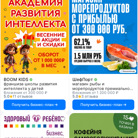
BOOM KIDS
ШефПорт
франшиза школы развития
магазин рыбы и
интеллекта у детей
морепродуктов премиального
Вложения от 300 000 ₽
Вложения от 1 200 000 ₽
качества
5.0
11 отзывов
5.0
3 отзыва
Получить бизнес-план
Получить бизнес-план