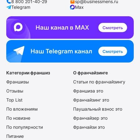
8 800 201-40-29
sp@businessmens.ru
Telegram
Max
Категории франшиз
О франчайзинге
Франшизы
Статьи по франчайзингу
Отзывы
Франшиза это
Top List
Франчайзинг это
По вложениям
Паушальный взнос это
По новизне
Франчайзер это
По популярности
Франчайзи это
Питание