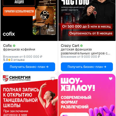
Cofix
Crazy Cart
франшиза кофейни
детская франшиза
развлекательных центров с
Вложения от 6 000 000 ₽
Вложения от 9 000 000 ₽
дрифт-картингом
5.0
3 отзыва
Получить бизнес-план
Получить бизнес-план