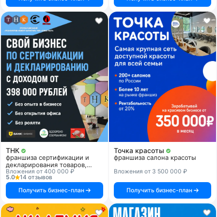
ТНК
Точка красоты
франшиза сертификации и
франшиза салона красоты
декларирования товаров,
Вложения от 400 000 ₽
Вложения от 3 500 000 ₽
продукции и услуг
5.0
14 отзывов
Получить бизнес-план
Получить бизнес-план