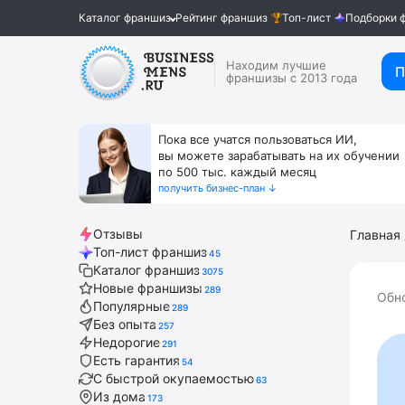
Каталог франшиз
Рейтинг франшиз
Топ-лист
Подборки 
Находим лучшие
П
франшизы с 2013 года
Пока все учатся пользоваться ИИ,
вы можете зарабатывать на их обучении
по 500 тыс. каждый месяц
получить бизнес-план ↓
Отзывы
Главная
Топ-лист франшиз
45
Каталог франшиз
3075
Новые франшизы
289
Обно
Популярные
289
Без опыта
257
Недорогие
291
Есть гарантия
54
С быстрой окупаемостью
63
Из дома
173