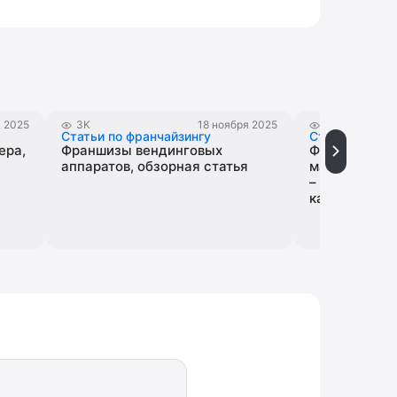
я 2025
3K
18 ноября 2025
2K
Статьи по франчайзингу
Статьи по фр
ера,
Франшизы вендинговых
Франшизы п
аппаратов, обзорная статья
магазинов в 
– отзывы, це
каталоге Bus