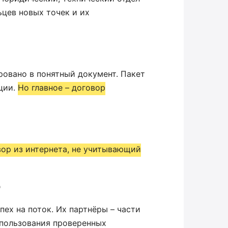
ьцев новых точек и их
овано в понятный документ. Пакет
ции.
Но главное – договор
вор из интернета, не учитывающий
ю
пех на поток. Их партнёры – части
спользования проверенных