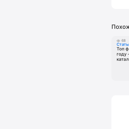
Похож
68
Стать
Топ ф
году 
катал