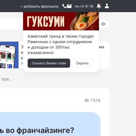
+ добавить франшизу
пн-пт 9-18
Азиатский тренд в твоем городе!
Раменные с одним сотрудником
За 90 тыс. открой магазин на Авито, дома
и доходом от 300тыс
ни коробок, ни товара, ни склада, зато
ежемесячно!
каждый месяц +125 тыс. чистыми
получить бизнес-план ↓
Скачать бизнес-план
Скрыть
пре...
7319
ь во франчайзинге?