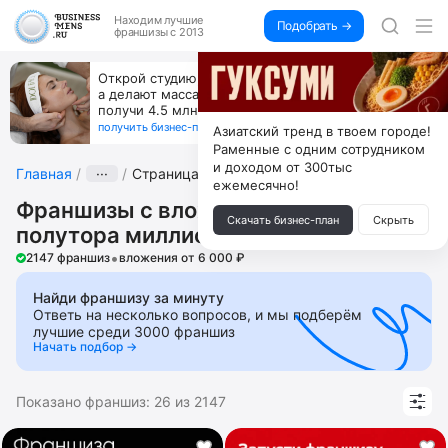
Находим
лучшие
Подобрать →
франшизы с 2013
Открой студию, где не колют и не режут,
а делают массаж лица руками и в первый же год
получи 4.5 млн
получить бизнес-план ↓
Азиатский тренд в твоем городе!
Раменные с одним сотрудником
и доходом от 300тыс
Главная
···
Страница 5
ежемесячно!
Франшизы с вложениями до
Скачать бизнес-план
Скрыть
полутора миллионов рублей
•
2147 франшиз
вложения от 6 000 ₽
Найди франшизу за минуту
Ответь на несколько вопросов, и мы подберём
лучшие среди 3000 франшиз
Начать подбор →
Показано франшиз:
26
из
2147