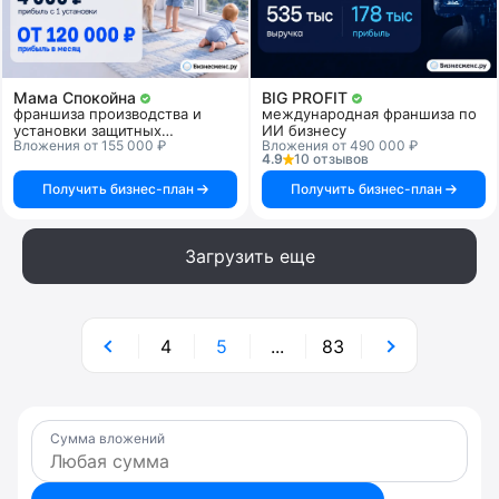
Мама Спокойна
BIG PROFIT
франшиза производства и
международная франшиза по
установки защитных
ИИ бизнесу
Вложения от 155 000 ₽
Вложения от 490 000 ₽
прозрачных решеток для
4.9
10 отзывов
детской безопасности
Получить бизнес-план
Получить бизнес-план
Загрузить еще
4
5
...
83
Сумма вложений