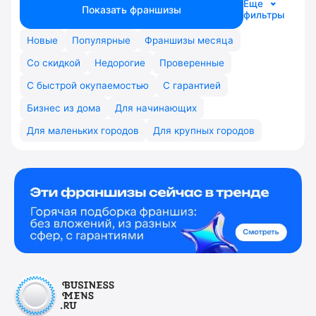
Еще
Показать франшизы
фильтры
Новые
Популярные
Франшизы месяца
Со скидкой
Недорогие
Проверенные
С быстрой окупаемостью
С гарантией
Бизнес из дома
Для начинающих
Для маленьких городов
Для крупных городов