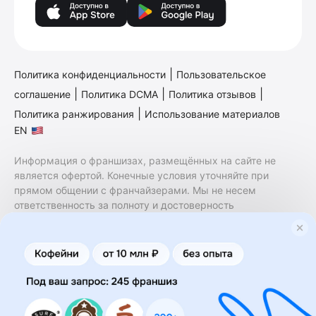
|
Политика конфиденциальности
Пользовательское
|
|
|
соглашение
Политика DCMA
Политика отзывов
|
Политика ранжирования
Использование материалов
EN
Информация о франшизах, размещённых на сайте не
является офертой. Конечные условия уточняйте при
прямом общении с франчайзерами. Мы не несем
ответственность за полноту и достоверность
содержащейся в них информации. Сайт не принадлежит
финансовой организации и на нем не оказываются
финансовые услуги. Заключение договоров
коммерческой концессии (франчайзинга) осуществляется
правообладателями/их представителями. Бизнесменс.ру
не является посредником или представителем
правообладателя и не несет ответственность за условия