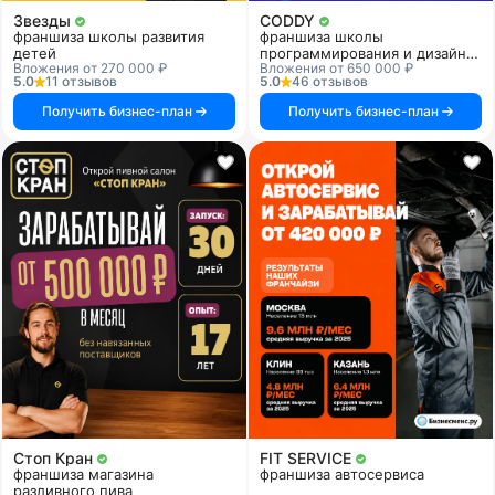
Звезды
CODDY
франшиза школы развития
франшиза школы
детей
программирования и дизайна
Вложения от 270 000 ₽
Вложения от 650 000 ₽
для детей
5.0
11 отзывов
5.0
46 отзывов
Получить бизнес-план
Получить бизнес-план
Стоп Кран
FIT SERVICE
франшиза магазина
франшиза автосервиса
разливного пива