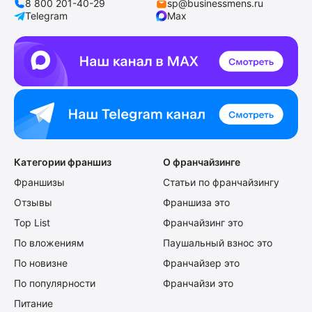
8 800 201-40-29
sp@businessmens.ru
Telegram
Max
Категории франшиз
О франчайзинге
Франшизы
Статьи по франчайзингу
Отзывы
Франшиза это
Top List
Франчайзинг это
По вложениям
Паушальный взнос это
По новизне
Франчайзер это
По популярности
Франчайзи это
Питание