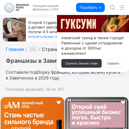
Находим
лучшие
Подобрать →
франшизы с 2013
Открой студию, где не колют и не режут,
а делают массаж лица руками и в первый же год
получи 4.5 млн
получить бизнес-план ↓
Азиатский тренд в твоем городе!
Раменные с одним сотрудником
и доходом от 300тыс
Главная
···
Страница 3
ежемесячно!
Франшизы в Завитинске
Скачать бизнес-план
Скрыть
Составили подборку франшиз, которые можно купить
в Завитинске в 2026 году
Показано франшиз:
29
из
291