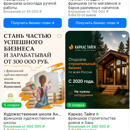
франшиза шоколада ручной
франшиза сети магазинов и
работы
баров разливных напитков
Вложения от 45 000 ₽
Вложения от 750 000 ₽
5.0
10 отзывов
Получить бизнес-план
Получить бизнес-план
% скидка
% скидка
Художественная школа Анастасии Корниловой
Каркас Тайги
франшиза художественной
франшиза строительства
школы
домов и бань
Вложения от 900 000 ₽
Вложения от 380 000 ₽
5.0
4 отзыва
5.0
39 отзывов