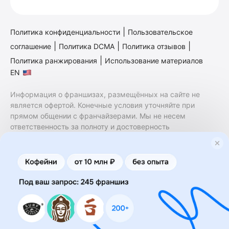
|
Политика конфиденциальности
Пользовательское
|
|
|
соглашение
Политика DCMA
Политика отзывов
|
Политика ранжирования
Использование материалов
EN
Информация о франшизах, размещённых на сайте не
является офертой. Конечные условия уточняйте при
прямом общении с франчайзерами. Мы не несем
ответственность за полноту и достоверность
содержащейся в них информации. Сайт не принадлежит
финансовой организации и на нем не оказываются
финансовые услуги. Заключение договоров
коммерческой концессии (франчайзинга) осуществляется
правообладателями/их представителями. Бизнесменс.ру
не является посредником или представителем
правообладателя и не несет ответственность за условия
предоставления франшизы и действия лиц,
осуществленные на основании информации, имеющейся